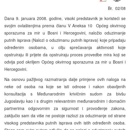
Br. 02/08
Dana 9. januara 2008. godine, visoki predstavnik je koristeći se
svojim ovlaštenjima prema članu V Aneksa 10 Općeg okvirnog
sporazuma za mir u Bosni i Hercegovini, naložio oduzimanje
putnih isprava (Nalozi o oduzimanu putnih isprava) koje pripadaju
određenim osobama, u cilju sprečavanja aktivnosti koje
opstruiraju ili prijete da opstruiraju proces provedbe mira koji se
odvija pod okriljem Općeg okvirnog sporazuma za mir u Bosni i
Hercegovini.
Na osnovu pažljivog razmatranja dalje primjene ovih naloga na
neke od osoba na koje se isti odnose i nakon obavljenih
konsultacija s Međunarodnim krivičnim sudom za bivšu
Jugoslaviju kao i s drugim relevantnim međunarodnim i domaćim
partnerima odgovornim za sigurnost i provođenje zakona,
zaključio sam da više ne postoje razlozi za oduzimanje od strane
visokog predstavnika putnih isprava ovih istih određenih osoba.
Stoga sam ovim putem odlučio da se nalozi o oduzimanju putnih