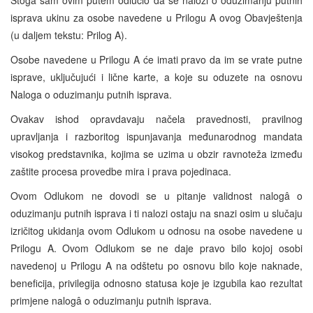
isprava ukinu za osobe navedene u Prilogu A ovog Obavještenja
(u daljem tekstu: Prilog A).
Osobe navedene u Prilogu A će imati pravo da im se vrate putne
isprave, uključujući i lične karte, a koje su oduzete na osnovu
Naloga o oduzimanju putnih isprava.
Ovakav ishod opravdavaju načela pravednosti, pravilnog
upravljanja i razboritog ispunjavanja međunarodnog mandata
visokog predstavnika, kojima se uzima u obzir ravnoteža između
zaštite procesa provedbe mira i prava pojedinaca.
Ovom Odlukom ne dovodi se u pitanje validnost nalogâ o
oduzimanju putnih isprava i ti nalozi ostaju na snazi osim u slučaju
izričitog ukidanja ovom Odlukom u odnosu na osobe navedene u
Prilogu A. Ovom Odlukom se ne daje pravo bilo kojoj osobi
navedenoj u Prilogu A na odštetu po osnovu bilo koje naknade,
beneficija, privilegija odnosno statusa koje je izgubila kao rezultat
primjene nalogâ o oduzimanju putnih isprava.