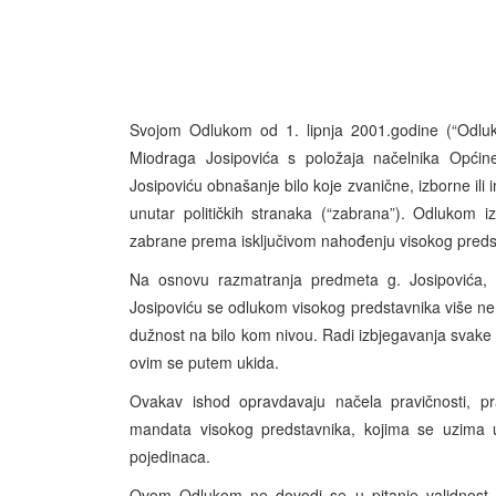
Svojom Odlukom od 1. lipnja 2001.godine (“Odluka
Miodraga Josipovića s položaja načelnika Opći
Josipoviću obnašanje bilo koje zvanične, izborne ili
unutar političkih stranaka (“zabrana”). Odlukom i
zabrane prema isključivom nahođenju visokog preds
Na osnovu razmatranja predmeta g. Josipovića
Josipoviću se odlukom visokog predstavnika više ne 
dužnost na bilo kom nivou. Radi izbjegavanja svake 
ovim se putem ukida.
Ovakav ishod opravdavaju načela pravičnosti, pr
mandata visokog predstavnika, kojima se uzima u 
pojedinaca.
Ovom Odlukom ne dovodi se u pitanje validnost