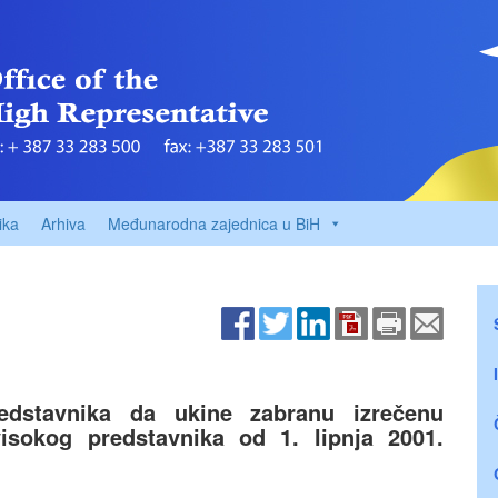
ika
Arhiva
Međunarodna zajednica u BiH
edstavnika da ukine zabranu izrečenu
sokog predstavnika od 1. lipnja 2001.