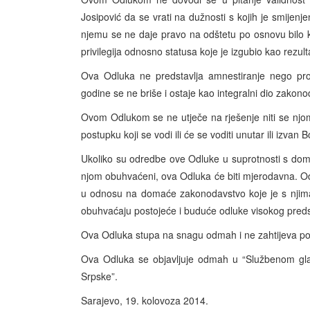
Josipović da se vrati na dužnosti s kojih je smije
njemu se ne daje pravo na odštetu po osnovu bilo ko
privilegija odnosno statusa koje je izgubio kao rezul
Ova Odluka ne predstavlja amnestiranje nego pro
godine se ne briše i ostaje kao integralni dio zako
Ovom Odlukom se ne utječe na rješenje niti se njom
postupku koji se vodi ili će se voditi unutar ili izvan
Ukoliko su odredbe ove Odluke u suprotnosti s dom
njom obuhvaćeni, ova Odluka će biti mjerodavna. O
u odnosu na domaće zakonodavstvo koje je s njim
obuhvaćaju postojeće i buduće odluke visokog preds
Ova Odluka stupa na snagu odmah i ne zahtijeva pod
Ova Odluka se objavljuje odmah u “Službenom gla
Srpske”.
Sarajevo, 19. kolovoza 2014.