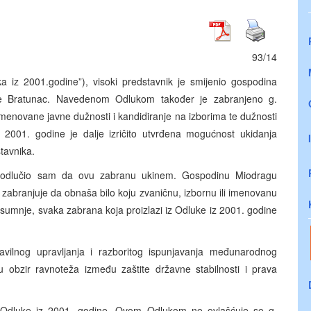
93/14
 iz 2001.godine”), visoki predstavnik je smijenio gospodina
ne Bratunac. Navedenom Odlukom također je zabranjeno g.
 imenovane javne dužnosti i kandidiranje na izborima te dužnosti
z 2001. godine je dalje izričito utvrđena mogućnost ukidanja
tavnika.
, odlučio sam da ovu zabranu ukinem. Gospodinu Miodragu
zabranjuje da obnaša bilo koju zvaničnu, izbornu ili imenovanu
sumnje, svaka zabrana koja proizlazi iz Odluke iz 2001. godine
avilnog upravljanja i razboritog ispunjavanja međunarodnog
obzir ravnoteža između zaštite državne stabilnosti i prava
 Odluke iz 2001. godine. Ovom Odlukom ne ovlašćuje se g.