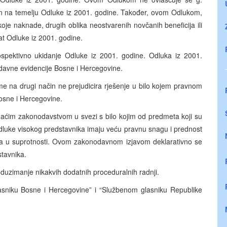
njen na temelju Odluke iz 2001. godine. Također, ovom Odlukom,
je naknade, drugih oblika neostvarenih novčanih beneficija ili
tat Odluke iz 2001. godine.
spektivno ukidanje Odluke iz 2001. godine. Odluka iz 2001.
nodavne evidencije Bosne i Hercegovine.
e na drugi način ne prejudicira rješenje u bilo kojem pravnom
 Bosne i Hercegovine.
aćim zakonodavstvom u svezi s bilo kojim od predmeta koji su
dluke visokog predstavnika imaju veću pravnu snagu i prednost
a u suprotnosti. Ovom zakonodavnom izjavom deklarativno se
tavnika.
uzimanje nikakvih dodatnih proceduralnih radnji.
sniku Bosne i Hercegovine” i “Službenom glasniku Republike