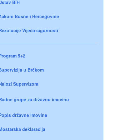
Ustav BiH
Zakoni Bosne i Hercegovine
Rezolucije Vijeća sigurnosti
Program 5+2
Supervizija u Brčkom
Nalozi Supervizora
Radne grupe za državnu imovinu
Popis državne imovine
Mostarska deklaracija