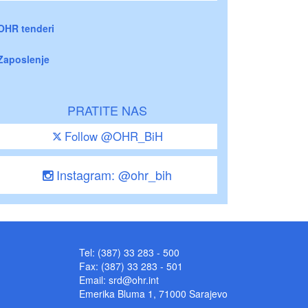
OHR tenderi
Zaposlenje
PRATITE NAS
Follow @OHR_BiH
Instagram: @ohr_bih
Tel: (387) 33 283 - 500
Fax: (387) 33 283 - 501
Email:
srd@ohr.int
Emerika Bluma 1, 71000 Sarajevo