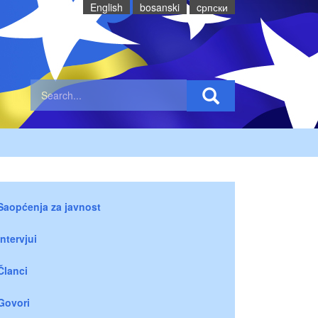
English
bosanski
cрпски
Saopćenja za javnost
Intervjui
Članci
Govori