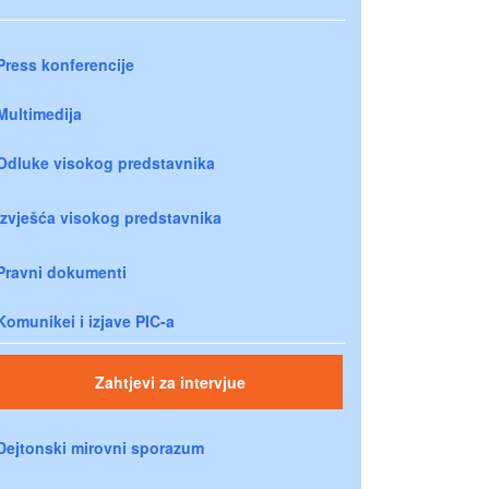
Press konferencije
Multimedija
Odluke visokog predstavnika
Izvješća visokog predstavnika
Pravni dokumenti
Komunikei i izjave PIC-a
Zahtjevi za intervjue
Dejtonski mirovni sporazum