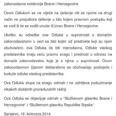
zakonodavne evidencije Bosne i Hercegovine.
Ovom Odlukom se ne utječe na rješenje niti se njome na drugi
način ne prejudicira rješenje u bilo kojem pravnom postupku koji
se vodi ili će se voditi unutar ili izvan Bosne i Hercegovine.
Ukoliko su odredbe ove Odluke u suprotnosti s domaćim
zakonodavstvom u vezi sa bilo kojim od predmeta koji su njom
obuhvaćeni, ova Odluka će biti mjerodavna. Odluke visokog
predstavnika imaju veću pravnu snagu i prednost u odnosu na
domaće zakonodavstvo koje je s njima u suprotnosti. Ovom
zakonodavnom izjavom deklarativno se obuhvaćaju postojeće i
buduće odluke visokog predstavnika.
Ova Odluka stupa na snagu odmah i ne zahtijeva poduzimanje
nikakvih dodatnih proceduralnih radnji.
Ova Odluka se objavljuje odmah u “Službenom glasniku Bosne i
Hercegovine” i “Službenom glasniku Republike Srpske”.
Sarajevo, 19. kolovoza 2014.