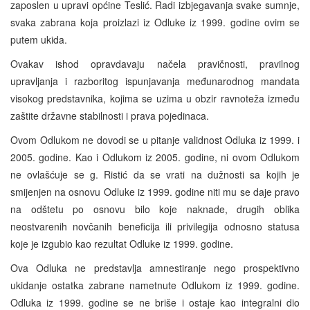
zaposlen u upravi općine Teslić. Radi izbjegavanja svake sumnje,
svaka zabrana koja proizlazi iz Odluke iz 1999. godine ovim se
putem ukida.
Ovakav ishod opravdavaju načela pravičnosti, pravilnog
upravljanja i razboritog ispunjavanja međunarodnog mandata
visokog predstavnika, kojima se uzima u obzir ravnoteža između
zaštite državne stabilnosti i prava pojedinaca.
Ovom Odlukom ne dovodi se u pitanje validnost Odluka iz 1999. i
2005. godine. Kao i Odlukom iz 2005. godine, ni ovom Odlukom
ne ovlašćuje se g. Ristić da se vrati na dužnosti sa kojih je
smijenjen na osnovu Odluke iz 1999. godine niti mu se daje pravo
na odštetu po osnovu bilo koje naknade, drugih oblika
neostvarenih novčanih beneficija ili privilegija odnosno statusa
koje je izgubio kao rezultat Odluke iz 1999. godine.
Ova Odluka ne predstavlja amnestiranje nego prospektivno
ukidanje ostatka zabrane nametnute Odlukom iz 1999. godine.
Odluka iz 1999. godine se ne briše i ostaje kao integralni dio