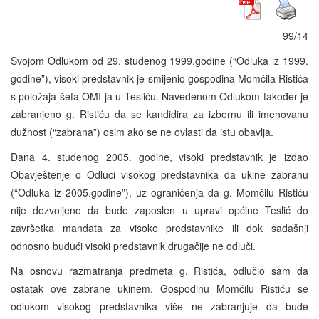
99/14
Svojom Odlukom od 29. studenog 1999.godine (“Odluka iz 1999.
godine”), visoki predstavnik je smijenio gospodina Momčila Ristića
s položaja šefa OMI-ja u Tesliću. Navedenom Odlukom također je
zabranjeno g. Ristiću da se kandidira za izbornu ili imenovanu
dužnost (“zabrana”) osim ako se ne ovlasti da istu obavlja.
Dana 4. studenog 2005. godine, visoki predstavnik je izdao
Obavještenje o Odluci visokog predstavnika da ukine zabranu
(“Odluka iz 2005.godine”), uz ograničenja da g. Momčilu Ristiću
nije dozvoljeno da bude zaposlen u upravi općine Teslić do
završetka mandata za visoke predstavnike ili dok sadašnji
odnosno budući visoki predstavnik drugačije ne odluči.
Na osnovu razmatranja predmeta g. Ristića, odlučio sam da
ostatak ove zabrane ukinem. Gospodinu Momčilu Ristiću se
odlukom visokog predstavnika više ne zabranjuje da bude