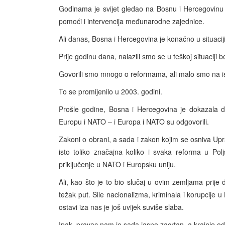
Godinama je svijet gledao na Bosnu i Hercegovinu k
pomoći i intervencija međunarodne zajednice.
Ali danas, Bosna i Hercegovina je konačno u situaciji
Prije godinu dana, nalazili smo se u teškoj situaciji b
Govorili smo mnogo o reformama, ali malo smo na ist
To se promijenilo u 2003. godini.
Prošle godine, Bosna i Hercegovina je dokazala da
Europu i NATO – i Europa i NATO su odgovorili.
Zakoni o obrani, a sada i zakon kojim se osniva Upra
isto toliko značajna koliko i svaka reforma u Po
priključenje u NATO i Europsku uniju.
Ali, kao što je to bio slučaj u ovim zemljama prije
težak put. Sile nacionalizma, kriminala i korupcije u
ostavi iza nas je još uvijek suviše slaba.
Ipak, pravac nam je sada jasno zacrtan, a krajnje odr