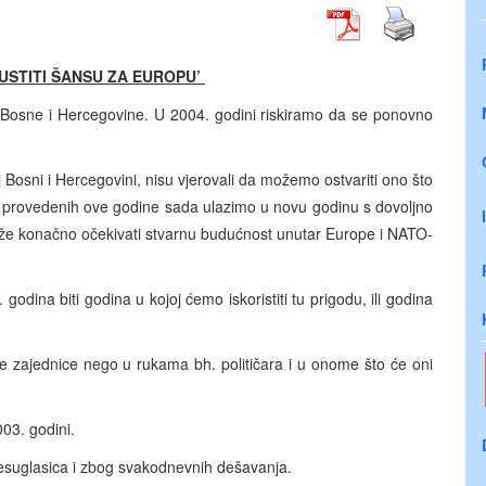
USTITI ŠANSU ZA EUROPU’
 Bosne i Hercegovine. U 2004. godini riskiramo da se ponovno
osni i Hercegovini, nisu vjerovali da možemo ostvariti ono što
rmi provedenih ove godine sada ulazimo u novu godinu s dovoljno
že konačno očekivati stvarnu budućnost unutar Europe i NATO-
 godina biti godina u kojoj ćemo iskoristiti tu prigodu, ili godina
 zajednice nego u rukama bh. političara i u onome što će oni
03. godini.
nesuglasica i zbog svakodnevnih dešavanja.