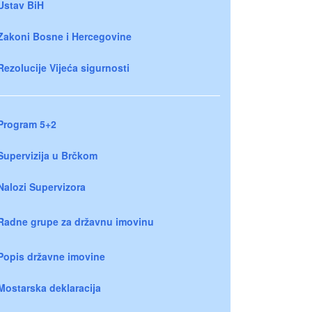
Ustav BiH
Zakoni Bosne i Hercegovine
Rezolucije Vijeća sigurnosti
Program 5+2
Supervizija u Brčkom
Nalozi Supervizora
Radne grupe za državnu imovinu
Popis državne imovine
Mostarska deklaracija