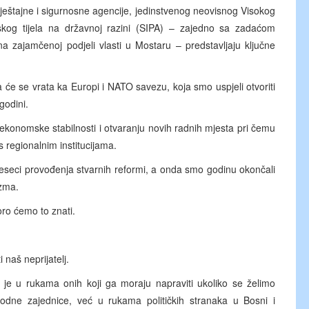
eštajne i sigurnosne agencije, jedinstvenog neovisnog Visokog
ijskog tijela na državnoj razini (SIPA) – zajedno sa zadaćom
 zajamčenoj podjeli vlasti u Mostaru – predstavljaju ključne
e se vrata ka Europi i NATO savezu, koja smo uspjeli otvoriti
godini.
 ekonomske stabilnosti i otvaranju novih radnih mjesta pri čemu
s regionalnim institucijama.
jeseci provođenja stvarnih reformi, a onda smo godinu okončali
zma.
ro ćemo to znati.
naš neprijatelj.
 je u rukama onih koji ga moraju napraviti ukoliko se želimo
dne zajednice, već u rukama političkih stranaka u Bosni i