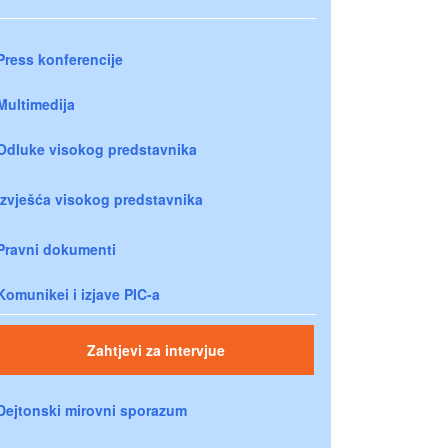
Press konferencije
Multimedija
Odluke visokog predstavnika
Izvješća visokog predstavnika
Pravni dokumenti
Komunikei i izjave PIC-a
Zahtjevi za intervjue
Dejtonski mirovni sporazum