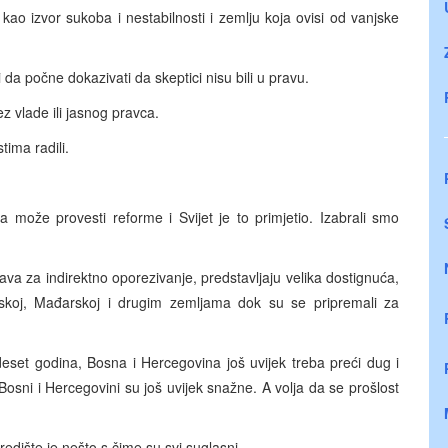
ao izvor sukoba i nestabilnosti i zemlju koja ovisi od vanjske
 da počne dokazivati da skeptici nisu bili u pravu.
ez vlade ili jasnog pravca.
ima radili.
 može provesti reforme i Svijet je to primjetio. Izabrali smo
va za indirektno oporezivanje, predstavljaju velika dostignuća,
ljskoj, Mađarskoj i drugim zemljama dok su se pripremali za
 deset godina, Bosna i Hercegovina još uvijek treba preći dug i
 Bosni i Hercegovini su još uvijek snažne. A volja da se prošlost
edište je nešto s čime su svi suglasni.