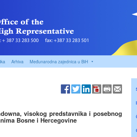
ika
Arhiva
Međunarodna zajednica u BiH
downa, visokog predstavnika i posebnog
anima Bosne i Hercegovine