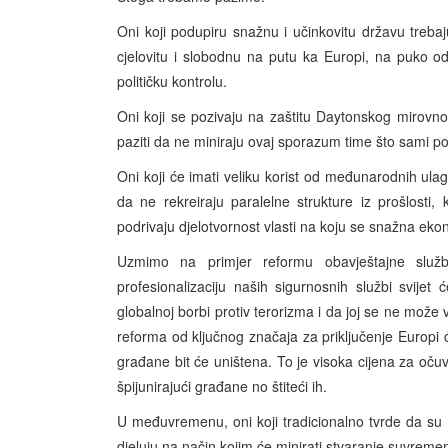
Oni koji podupiru snažnu i učinkovitu državu treba
cjelovitu i slobodnu na putu ka Europi, na puko 
političku kontrolu.
Oni koji se pozivaju na zaštitu Daytonskog mirovno
paziti da ne miniraju ovaj sporazum time što sami 
Oni koji će imati veliku korist od međunarodnih ula
da ne rekreiraju paralelne strukture iz prošlosti
podrivaju djelotvornost vlasti na koju se snažna eko
Uzmimo na primjer reformu obavještajne služ
profesionalizaciju naših sigurnosnih službi svije
globalnoj borbi protiv terorizma i da joj se ne može
reforma od ključnog značaja za priključenje Europi
građane bit će uništena. To je visoka cijena za oču
špijunirajući građane no štiteći ih.
U međuvremenu, oni koji tradicionalno tvrde da su
djeluju na način kojim će minirati stvaranje suvremeni