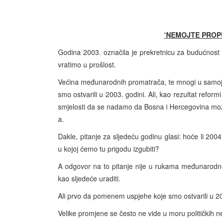
‘NEMOJTE PROP
Godina 2003. označila je prekretnicu za budućnost
vratimo u prošlost.
Većina međunarodnih promatrača, te mnogi u samoj B
smo ostvarili u 2003. godini. Ali, kao rezultat refo
smjelosti da se nadamo da Bosna i Hercegovina mo
a.
Dakle, pitanje za sljedeću godinu glasi: hoće li 2004.
u kojoj ćemo tu prigodu izgubiti?
A odgovor na to pitanje nije u rukama međunarodne
kao sljedeće uraditi.
Ali prvo da pomenem uspjehe koje smo ostvarili u 20
Velike promjene se često ne vide u moru političkih 