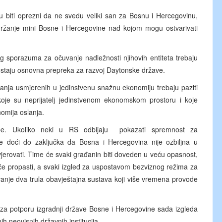
ju biti oprezni da ne svedu veliki san za Bosnu i Hercegovinu,
održanje mini Bosne i Hercegovine nad kojom mogu ostvarivati
g sporazuma za očuvanje nadležnosti njihovih entiteta trebaju
postaju osnovna prepreka za razvoj Daytonske države.
ganja usmjerenih u jedinstvenu snažnu ekonomiju trebaju paziti
, koje su neprijatelj jedinstvenom ekonomskom prostoru i koje
nomija oslanja.
be. Ukoliko neki u RS odbijaju pokazati spremnost za
t će doći do zaključka da Bosna i Hercegovina nije ozbiljna u
 vjerovati. Time će svaki građanin biti doveden u veću opasnost,
 će propasti, a svaki izgled za uspostavom bezviznog režima za
vanje dva trula obavještajna sustava koji više vremena provode
 za potporu izgradnji države Bosne i Hercegovine sada izgleda
h neovisnih državnih institucija.