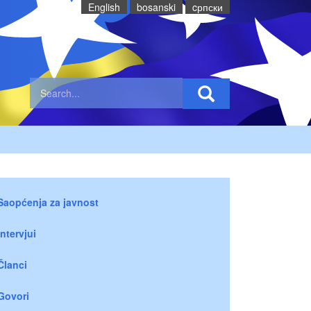
English
bosanski
cрпски
Saopćenja za javnost
Intervjui
Članci
Govori