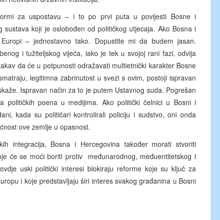
ormi za uspostavu – i to po prvi puta u povijesti Bosne i
sustava koji je oslobođen od političkog utjecaja. Ako Bosna i
i Europi – jednostavno tako. Dopustite mi da budem jasan.
g i tužiteljskog vijeća, iako je tek u svojoj rani fazi, odvija
takav da će u potpunosti odražavati multietnički karakter Bosne
smatraju, legitimna zabrinutost u svezi s ovim, postoji ispravan
 iskaže. Ispravan način za to je putem Ustavnog suda. Pogrešan
a političkih poena u medijima. Ako politički čelnici u Bosni i
ni, kada su političari kontrolirali policiju i sudstvo, oni onda
ućnost ove zemlje u opasnost.
h integracija, Bosna i Hercegovina također morati stvoriti
koje će se moći boriti protiv međunarodnog, međuentitetskog i
vdje uski politički interesi blokiraju reforme koje su ključ za
ropu i koje predstavljaju širi interes svakog građanina u Bosni