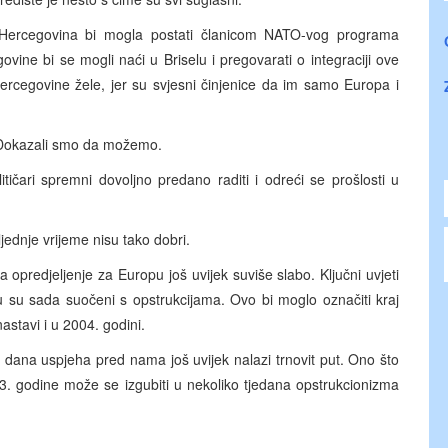
 Hercegovina bi mogla postati članicom NATO-vog programa
vine bi se mogli naći u Briselu i pregovarati o integraciji ove
ercegovine žele, jer su svjesni činjenice da im samo Europa i
” Dokazali smo da možemo.
političari spremni dovoljno predano raditi i odreći se prošlosti u
jednje vrijeme nisu tako dobri.
, a opredjeljenje za Europu još uvijek suviše slabo. Ključni uvjeti
u su sada suočeni s opstrukcijama. Ovo bi moglo označiti kraj
stavi i u 2004. godini.
ana uspjeha pred nama još uvijek nalazi trnovit put. Ono što
3. godine može se izgubiti u nekoliko tjedana opstrukcionizma