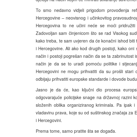
To smo nedavno vidjeli prigodom provođenja ref
Hercegovine – neovisnog i učinkovitog pravosudnog 
Hercegovina to ne učini neće se moći pridružit
Zadovoljan sam činjenicom što se rad Visokog sudbeno
kako treba, te sam uvjeren da će konačni ishod biti 
i Hercegovine. Ali ako kod drugih postoji, kako oni 
način i postoji pogrešan način da se ta zabrinutost
način je da se to uradi pomoću politike i stjecanj
Hercegovini ne mogu prihvatiti da su prošli stari da
odbijaju prihvatiti europske standarde i dovode bud
Jasno je da će, kao ključni dio procesa europski
odgovarajuće policijske snage na državnoj razini 
složenih oblika organiziranog kriminala. Pa ipak i o
vladavinu prava, koje su od suštinskog značaja za Eu
i Hercegovini.
Prema tome, samo pratite šta se događa.