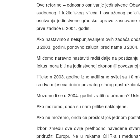
Ove reforme – odnosno osnivanje jedinstvene Obavj
sudbenog i tužiteljskog vijeća i osnaženog polic
osnivanja jedinstvene gradske uprave zasnovane na
prve zadaće u 2004. godini.
Ako nastavimo s neispunjavanjem ovih zadaća onda ć
u 2003. godini, ponovno zalupiti pred nama u 2004. 
Mi ćemo naravno nastaviti raditi dalje na postizanju
fokus mora biti na jedinstvenoj ekonomiji povezanoj 
Tijekom 2003. godine iznenadili smo svijet sa 10 m
sa dva mjeseca dobro poznatog starog opstrukcioni
Možemo li se u 2004. godini vratiti reformama? Usko
Ako možemo, onda su nam prilike naklonjene.
Ako ne možemo, onda će prošlost još jednom postati 
Izbor između ove dvije prethodno navedene stvari
pridružiti Europi. Ne u rukama OHR-a i međunaro