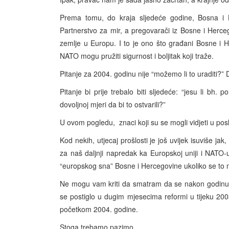
Prema tomu, do kraja sljedeće godine, Bosna i
Partnerstvo za mir, a pregovarači iz Bosne i Hercego
zemlje u Europu. I to je ono što građani Bosne i H
NATO mogu pružiti sigurnost i boljitak koji traže.
Pitanje za 2004. godinu nije “možemo li to uraditi?
Pitanje bi prije trebalo biti sljedeće: “jesu li bh. 
dovoljnoj mjeri da bi to ostvarili?”
U ovom pogledu, znaci koji su se mogli vidjeti u posl
Kod nekih, utjecaj prošlosti je još uvijek isuviše jak
za naš daljnji napredak ka Europskoj uniji i NATO-
“europskog sna” Bosne i Hercegovine ukoliko se to na
Ne mogu vam kriti da smatram da se nakon godinu d
se postiglo u dugim mjesecima reformi u tijeku 200
početkom 2004. godine.
Stoga trebamo pazimo.