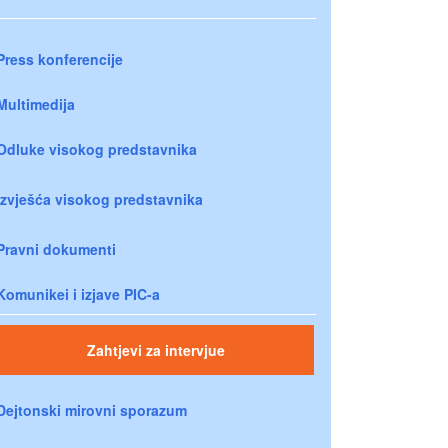
Press konferencije
Multimedija
Odluke visokog predstavnika
Izvješća visokog predstavnika
Pravni dokumenti
Komunikei i izjave PIC-a
Zahtjevi za intervjue
Dejtonski mirovni sporazum