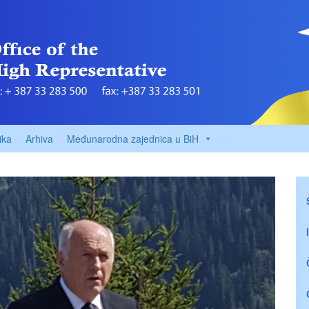
ika
Arhiva
Međunarodna zajednica u BiH