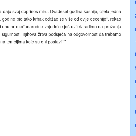
li da daju svoj doprinos miru. Dvadeset godina kasnije, cijela jedna
97. godine bio tako krhak održao se više od dvije decenije”, rekao
oji unutar međunarodne zajednice još uvijek radimo na pružanju
i sigurnosti, njihova žrtva podsjeća na odgovornost da trebamo
 na temeljima koje su oni postavili.”