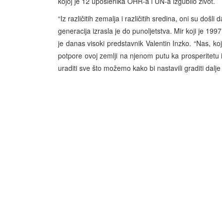
kojoj je 12 uposlenika OHR-a i UN-a izgubilo život.
“Iz različitih zemalja i različitih sredina, oni su doš
generacija izrasla je do punoljetstva. Mir koji je 19
je danas visoki predstavnik Valentin Inzko. “Nas, k
potpore ovoj zemlji na njenom putu ka prosperitetu 
uraditi sve što možemo kako bi nastavili graditi dalje