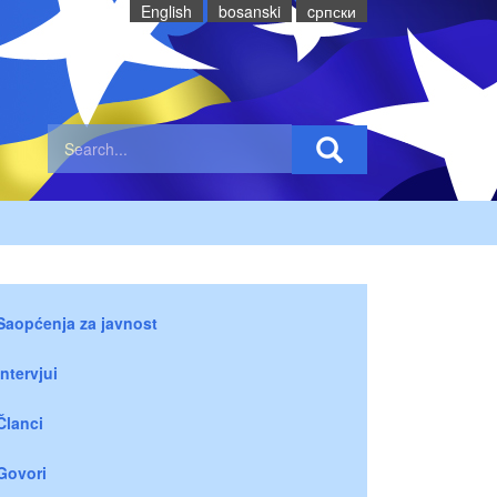
English
bosanski
cрпски
Saopćenja za javnost
Intervjui
Članci
Govori