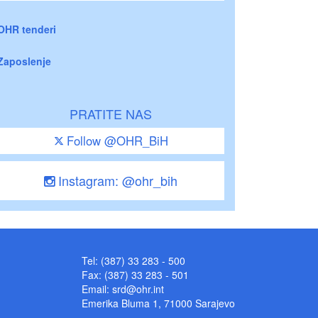
OHR tenderi
Zaposlenje
PRATITE NAS
Follow @OHR_BiH
Instagram: @ohr_bih
Tel: (387) 33 283 - 500
Fax: (387) 33 283 - 501
Email:
srd@ohr.int
Emerika Bluma 1, 71000 Sarajevo