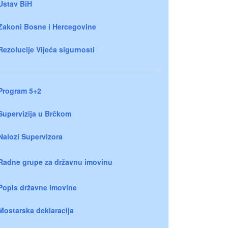
Ustav BiH
Zakoni Bosne i Hercegovine
Rezolucije Vijeća sigurnosti
Program 5+2
Supervizija u Brčkom
Nalozi Supervizora
Radne grupe za državnu imovinu
Popis državne imovine
Mostarska deklaracija