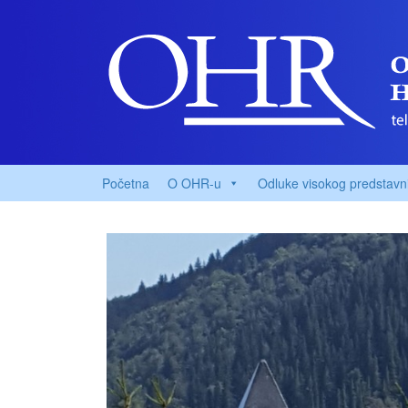
Početna
O OHR-u
Odluke visokog predstavn