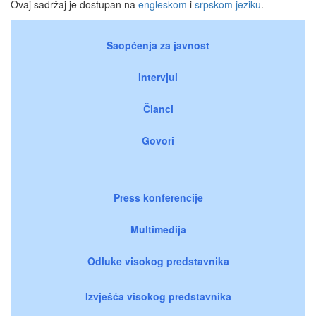
Ovaj sadržaj je dostupan na
engleskom
i
srpskom jeziku
.
Saopćenja za javnost
Intervjui
Članci
Govori
Press konferencije
Multimedija
Odluke visokog predstavnika
Izvješća visokog predstavnika