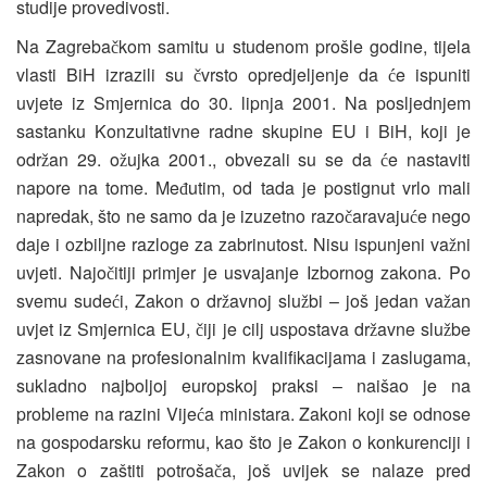
studije provedivosti.
Na Zagreba
kom samitu u studenom prošle godine, tijela
č
vlasti BiH izrazili su
vrsto opredjeljenje da
e ispuniti
č
ć
uvjete iz Smjernica do 30. lipnja 2001. Na posljednjem
sastanku Konzultativne radne skupine EU i BiH, koji je
odr
an 29. o
ujka 2001., obvezali su se da
e nastaviti
ž
ž
ć
napore na tome. Me
utim, od tada je postignut vrlo mali
đ
napredak, što ne samo da je izuzetno razo
aravaju
e nego
č
ć
daje i ozbiljne razloge za zabrinutost. Nisu ispunjeni va
ni
ž
uvjeti. Najo
itiji primjer je usvajanje Izbornog zakona. Po
č
svemu sude
i, Zakon o dr
avnoj slu
bi – još jedan va
an
ć
ž
ž
ž
uvjet iz Smjernica EU,
iji je cilj uspostava dr
avne slu
be
č
ž
ž
zasnovane na profesionalnim kvalifikacijama i zaslugama,
sukladno najboljoj europskoj praksi – naišao je na
probleme na razini Vije
a ministara. Zakoni koji se odnose
ć
na gospodarsku reformu, kao što je Zakon o konkurenciji i
Zakon o zaštiti potroša
a, još uvijek se nalaze pred
č