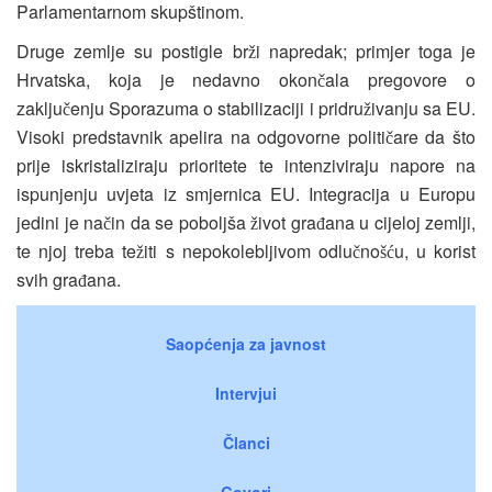
Parlamentarnom skupštinom.
Druge zemlje su postigle br
i napredak; primjer toga je
ž
Hrvatska, koja je nedavno okon
ala pregovore o
č
zaklju
enju Sporazuma o stabilizaciji i pridru
ivanju sa EU.
č
ž
Visoki predstavnik apelira na odgovorne politi
are da što
č
prije iskristaliziraju prioritete te intenziviraju napore na
ispunjenju uvjeta iz smjernica EU. Integracija u Europu
jedini je na
in da se poboljša
ivot gra
ana u cijeloj zemlji,
č
ž
đ
te njoj treba te
iti s nepokolebljivom odlu
no
u, u korist
ž
č
šć
svih gra
ana.
đ
Saopćenja za javnost
Intervjui
Članci
Govori