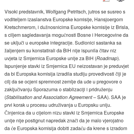
Visoki predstavnik, Wolfgang Petritsch, jutros se susreo s
voditeljem izaslanstva Europske komisije, Hansjoergom
Kretschmerom, i du
nosnicima Europske komisije iz Brisla,
ž
s ciljem sagledavanja mogu
nosti Bosne i Hercegovine da
ć
se uklju
i u europske integracije. Sudionici sastanka sa
č
aljenjem su konstatirali da BiH nije ispunila
itav niz
ž
č
uvjeta iz Smjernica Europske unije za BiH (
Roadmap
).
Ispunjenje stavki iz Smjernica EU neizostavan je preduvjet
da bi Europska komisija izradila studiju provedivosti
iji je
č
cilj da se ocjeni spremnost zemlje da u
e u pregovore o
đ
zaklju
ivanju Sporazuma o stablizaciji i pridru
enju
č
ž
(
Stabilisation and Association Agreement
– SAA). SAA je
prvi korak u procesu udru
ivanja u Europsku uniju.
ž
injenica da u cijelom nizu stavki iz Smjernica Europske
Č
unije nije postignut napredak zna
i da je malo vjerojatno
č
da
e Europska komisija dobiti zada
u da krene s izradom
ć
ć