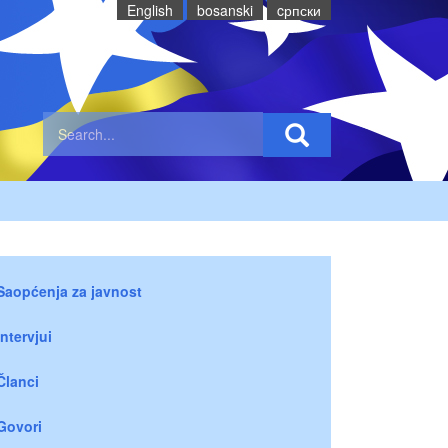
English
bosanski
cрпски
Saopćenja za javnost
Intervjui
Članci
Govori