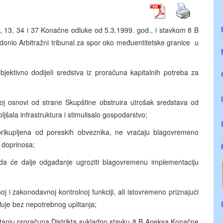
, 13, 34 i 37 Konačne odluke od 5.3.1999. god., i stavkom 8 B
onio Arbitražni tribunal za spor oko međuentitetske granice u
jektivno dodijeli sredstva iz proračuna kapitalnih potreba za
lnoj osnovi od strane Skupštine obstruira utrošak sredstava od
jšala infrastruktura i stimulisalo gospodarstvo;
 prikupljena od poreskih obveznika, ne vraćaju blagovremeno
h doprinosa;
da će dalje odgađanje ugroziti blagovremenu implementaciju
 i zakonodavnoj kontrolnoj funkciji, ali istovremeno priznajući
luje bez nepotrebnog uplitanja;
itanju proračuna Distrikta sukladno stavku 8 B Aneksa Konačne