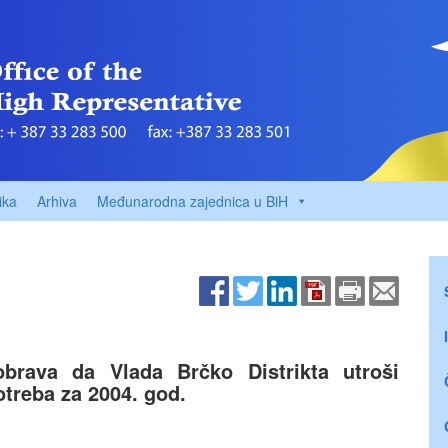
ika
Arhiva
Međunarodna zajednica u BiH
brava da Vlada Brčko Distrikta utroši
otreba za 2004. god.