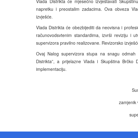
Vlada Distrikta će mjesečno izvještavati Skupšti
napretku i preostalim zadacima. Ova obveza Vla
izvješće.
Vlada Distrikta će obezbijediti da neovisna i prof
računovodsvtenim standardima, izvrši reviziju i 
supervizora pravilno realizovane. Revizorsko izvješć
Ovaj Nalog supervizora stupa na snagu odmah i
Distrikta”, a prijelazne Vlada i Skupština Brčko
implementaciju.
Su
zamjenik 
supe