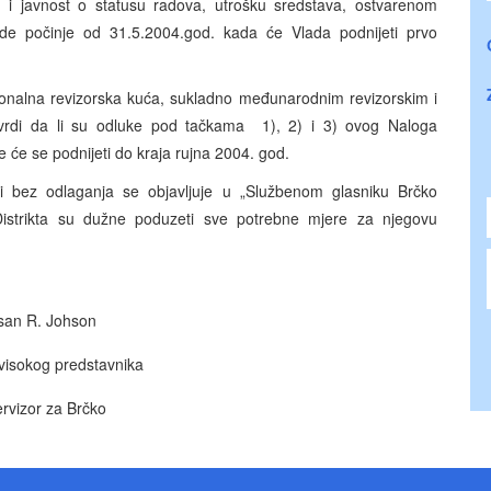
nu i javnost o statusu radova, utrošku sredstava, ostvarenom
de počinje od 31.5.2004.god. kada će Vlada podnijeti prvo
esionalna revizorska kuća, sukladno međunarodnim revizorskim i
utvrdi da li su odluke pod tačkama 1), 2) i 3) ovog Naloga
e će se podnijeti do kraja rujna 2004. god.
 bez odlaganja se objavljuje u „Službenom glasniku Brčko
 Distrikta su dužne poduzeti sve potrebne mjere za njegovu
san R. Johson
visokog predstavnika
rvizor za Brčko