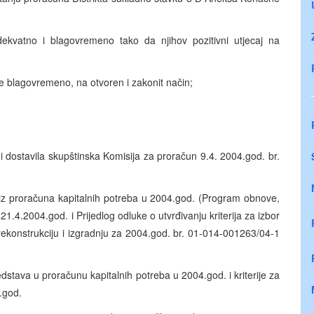
ekvatno i blagovremeno tako da njihov pozitivni utjecaj na
e blagovremeno, na otvoren i zakonit način;
 dostavila skupštinska Komisija za proračun 9.4. 2004.god. br.
z proračuna kapitalnih potreba u 2004.god. (Program obnove,
21.4.2004.god. i Prijedlog odluke o utvrđivanju kriterija za izbor
 rekonstrukciju i izgradnju za 2004.god. br. 01-014-001263/04-1
tava u proračunu kapitalnih potreba u 2004.god. i kriterije za
.god.