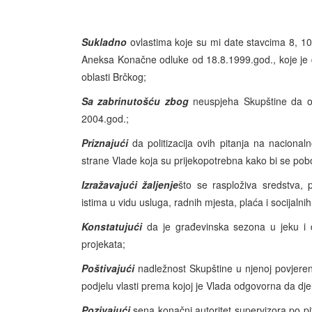
Sukladno
ovlastima koje su mi date stavcima 8, 10
Aneksa Konačne odluke od 18.8.1999.god., koje je d
oblasti Brčkog;
Sa zabrinutošću zbog
neuspjeha Skupštine da ob
2004.god.;
Priznajući
da politizacija ovih pitanja na naciona
strane Vlade koja su prijekopotrebna kako bi se pobol
Izražavajući žaljenje
što se rasploživa sredstva,
istima u vidu usluga, radnih mjesta, plaća i socijalni
Konstatujući
da je građevinska sezona u jeku i 
projekata;
Poštivajući
nadležnost Skupštine u njenoj povjerenoj
podjelu vlasti prema kojoj je Vlada odgovorna da dje
Pozivajući
sena konačni autoritet supervizora po p