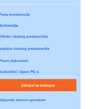
Press konferencije
Multimedija
Odluke visokog predstavnika
Izvješća visokog predstavnika
Pravni dokumenti
Komunikei i izjave PIC-a
Zahtjevi za intervjue
Dejtonski mirovni sporazum