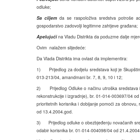
odluke;
Sa ciljem
da se raspoloživa sredstva potroše ad
gospodarstvo zadovolji legitimne zahtjeve građana;
Apelujući
na Vladu Distrikta da poduzme dalje mjer
Ovim nalažem slijedeće:
Da Vlada Distrikta ima ovlast da implementira:
1) Prijedlog za dodjelu sredstava koji je Skupštini
013-213/04, amandmani br. 7, 8, 9, 10 i 12;
2) Prijedlog Odluke o načinu utroška sredstava i
rekonstrukcije i izgradnje), br. 01-014-003697/04 od 
prioritetnih korisnika i dobijanje pomoći za obnovu,
od 13.4.2004.god.
3) Prijedlog odluke o obezbjeđenju novačanih sreds
odabir korisnika br. 01-014-004098/04 od 21.4.2004