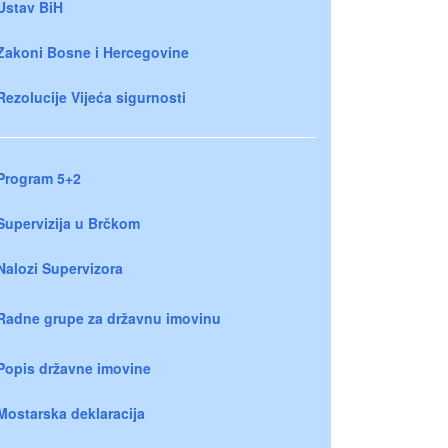
Ustav BiH
Zakoni Bosne i Hercegovine
Rezolucije Vijeća sigurnosti
Program 5+2
Supervizija u Brčkom
Nalozi Supervizora
Radne grupe za državnu imovinu
Popis državne imovine
Mostarska deklaracija