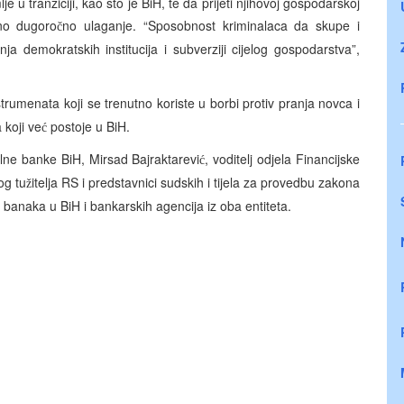
 u tranziciji, kao što je BiH, te da prijeti njihovoj gospodarskoj
mno dugoro
no ulaganje. “Sposobnost kriminalaca da skupe i
č
a demokratskih institucija i subverziji cijelog gospodarstva”,
trumenata koji se trenutno koriste u borbi protiv pranja novca i
 koji ve
postoje u BiH.
ć
ralne banke BiH, Mirsad Bajraktarevi
, voditelj odjela Financijske
ć
og tu
itelja RS i predstavnici sudskih i tijela za provedbu zakona
ž
 banaka u BiH i bankarskih agencija iz oba entiteta.