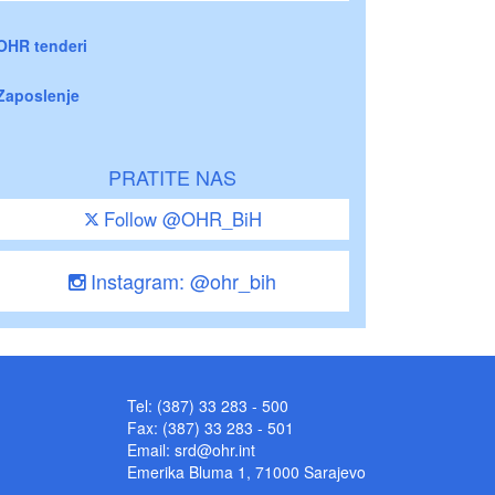
OHR tenderi
Zaposlenje
PRATITE NAS
Follow @OHR_BiH
Instagram: @ohr_bih
Tel: (387) 33 283 - 500
Fax: (387) 33 283 - 501
Email:
srd@ohr.int
Emerika Bluma 1, 71000 Sarajevo