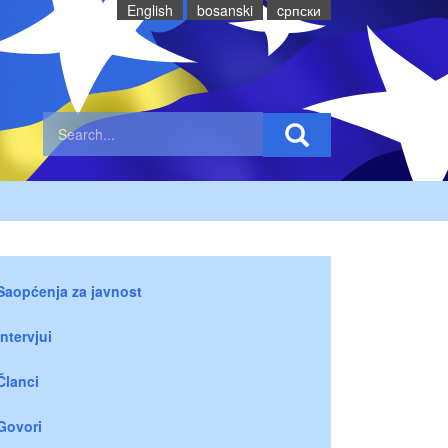
English
bosanski
cрпски
Saopćenja za javnost
Intervjui
Članci
Govori