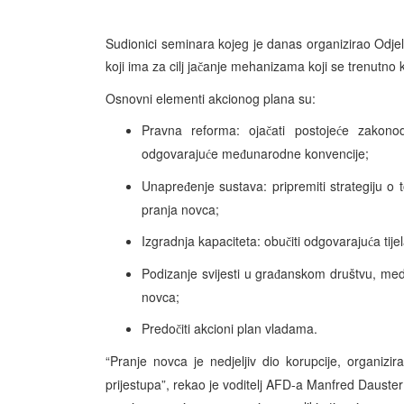
Sudionici seminara kojeg je danas organizirao Odjel
koji ima za cilj ja
anje mehanizama koji se trenutno ko
č
Osnovni elementi akcionog plana su:
Pravna reforma: oja
ati postoje
e zakonoda
č
ć
odgovaraju
e me
unarodne konvencije;
ć
đ
Unapre
enje sustava: pripremiti strategiju o
đ
pranja novca;
Izgradnja kapaciteta: obu
iti odgovaraju
a tij
č
ć
Podizanje svijesti u gra
anskom društvu, med
đ
novca;
Predo
iti akcioni plan vladama.
č
“Pranje novca je nedjeljiv dio korupcije, organizira
prijestupa”, rekao je voditelj AFD-a Manfred Dauste