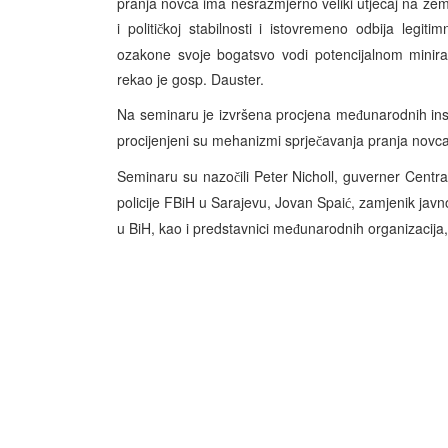
pranja novca ima nesrazmjerno veliki utjecaj na zemlje
i politi
koj stabilnosti i istovremeno odbija legiti
č
ozakone svoje bogatsvo vodi potencijalnom miniranj
rekao je gosp. Dauster.
Na seminaru je izvršena procjena me
unarodnih ins
đ
procijenjeni su mehanizmi sprje
avanja pranja novca
č
Seminaru su nazo
ili Peter Nicholl, guverner Cent
č
policije FBiH u Sarajevu, Jovan Spai
, zamjenik javn
ć
u BiH, kao i predstavnici me
unarodnih organizacija,
đ