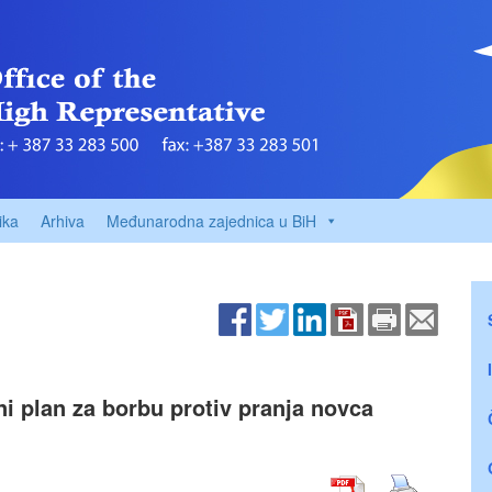
ika
Arhiva
Međunarodna zajednica u BiH
 plan za borbu protiv pranja novca