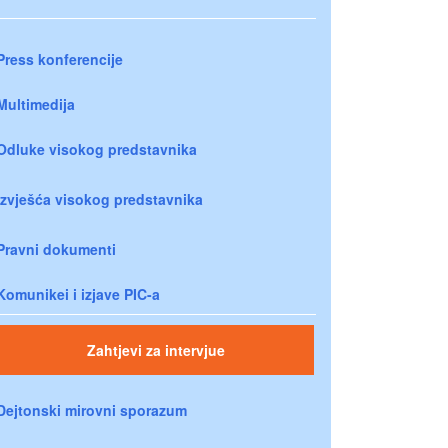
Press konferencije
Multimedija
Odluke visokog predstavnika
Izvješća visokog predstavnika
Pravni dokumenti
Komunikei i izjave PIC-a
Zahtjevi za intervjue
Dejtonski mirovni sporazum