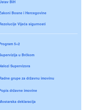
Ustav BiH
Zakoni Bosne i Hercegovine
Rezolucije Vijeća sigurnosti
Program 5+2
Supervizija u Brčkom
Nalozi Supervizora
Radne grupe za državnu imovinu
Popis državne imovine
Mostarska deklaracija