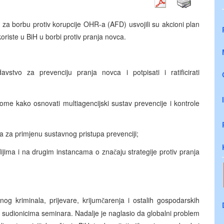
 za borbu protiv korupcije OHR-a (AFD) usvojili su akcioni plan
riste u BiH u borbi protiv pranja novca.
vstvo za prevenciju pranja novca i potpisati i ratificirati
 tome kako osnovati multiagencijski sustav prevencije i kontrole
ela za primjenu sustavnog pristupa prevenciji;
ijima i na drugim instancama o zna
aju strategije protiv pranja
č
nog kriminala, prijevare, krijum
arenja i ostalih gospodarskih
č
r sudionicima seminara. Nadalje je naglasio da globalni problem