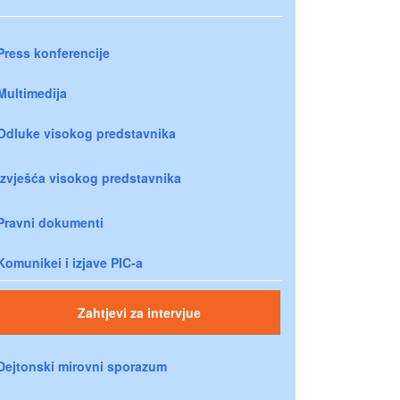
Press konferencije
Multimedija
Odluke visokog predstavnika
Izvješća visokog predstavnika
Pravni dokumenti
Komunikei i izjave PIC-a
Zahtjevi za intervjue
Dejtonski mirovni sporazum