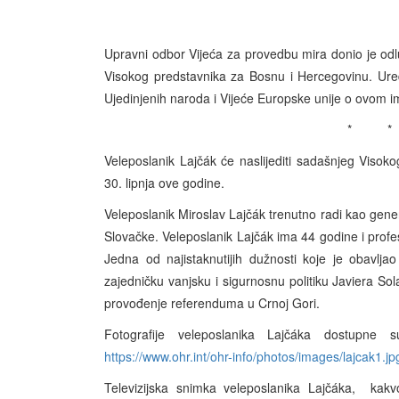
Upravni odbor Vijeća za provedbu mira donio je od
Visokog predstavnika za Bosnu i Hercegovinu. Ured
Ujedinjenih naroda i Vijeće Europske unije o ovom 
* 
Veleposlanik Lajčák će naslijediti sadašnjeg Visoko
30. lipnja ove godine.
Veleposlanik Miroslav Lajčák trenutno radi kao genera
Slovačke. Veleposlanik Lajčák ima 44 godine i profe
Jedna od najistaknutijih dužnosti koje je obavlja
zajedničku vanjsku i sigurnosnu politiku Javiera So
provođenje referenduma u Crnoj Gori.
Fotografije veleposlanika Lajčáka dostupne 
https://www.ohr.int/ohr-info/photos/images/lajcak1.jp
Televizijska snimka veleposlanika Lajčáka, kak