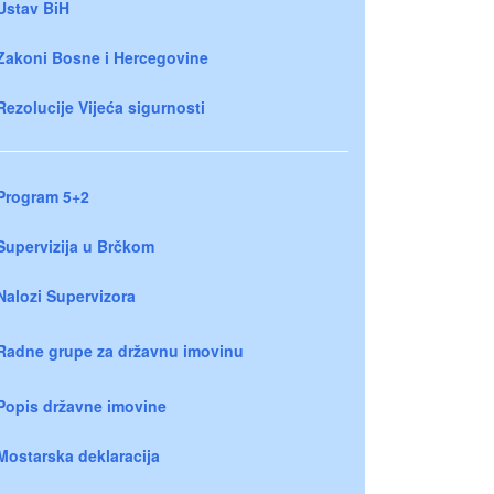
Ustav BiH
Zakoni Bosne i Hercegovine
Rezolucije Vijeća sigurnosti
Program 5+2
Supervizija u Brčkom
Nalozi Supervizora
Radne grupe za državnu imovinu
Popis državne imovine
Mostarska deklaracija