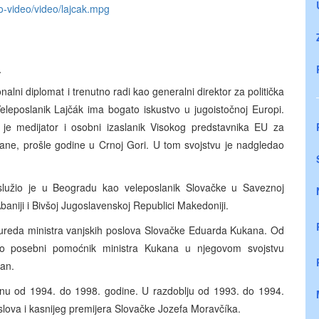
io-video/video/lajcak.mpg
a
nalni diplomat i trenutno radi kao generalni direktor za politička
Veleposlanik Lajčák ima bogato iskustvo u jugoistočnoj Europi.
o je medijator i osobni izaslanik Visokog predstavnika EU za
olane, prošle godine u Crnoj Gori. U tom svojstvu je nadgledao
služio je u Beogradu kao veleposlanik Slovačke u Saveznoj
Abaniji i Bivšoj Jugoslavenskoj Republici Makedoniji.
 ureda ministra vanjskih poslova Slovačke Eduarda Kukana. Od
ao posebni pomoćnik ministra Kukana u njegovom svojstvu
kan.
panu od 1994. do 1998. godine. U razdoblju od 1993. do 1994.
oslova i kasnijeg premijera Slovačke Jozefa Moravčíka.