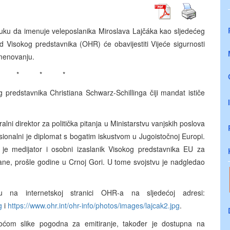
luku da imenuje veleposlanika Miroslava Lajčáka kao sljedećeg
 Visokog predstavnika (OHR) će obavijestiti Vijeće sigurnosti
imenovanju.
* * * *
g predstavnika Christiana Schwarz-Schillinga čiji mandat ističe
lni direktor za politička pitanja u Ministarstvu vanjskih poslova
sionalni je diplomat s bogatim iskustvom u Jugoistočnoj Europi.
o je medijator i osobni izaslanik Visokog predstavnika EU za
lane, prošle godine u Crnoj Gori. U tome svojstvu je nadgledao
su na internetskoj stranici OHR-a na sljedećoj adresi:
g
i
https://www.ohr.int/ohr-info/photos/images/lajcak2.jpg
.
voćom slike pogodna za emitiranje, također je dostupna na