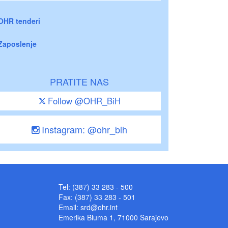
OHR tenderi
Zaposlenje
PRATITE NAS
Follow @OHR_BiH
Instagram: @ohr_bih
Tel: (387) 33 283 - 500
Fax: (387) 33 283 - 501
Email:
srd@ohr.int
Emerika Bluma 1, 71000 Sarajevo