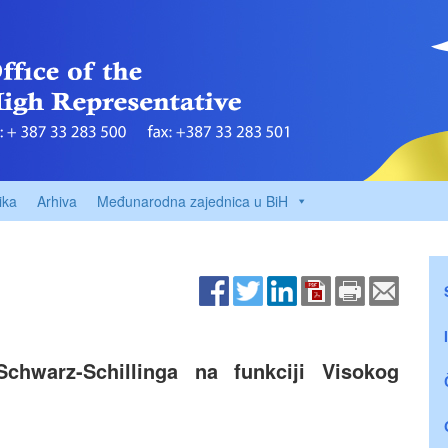
ika
Arhiva
Međunarodna zajednica u BiH
Schwarz-Schillinga na funkciji Visokog