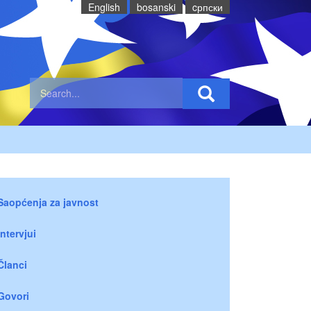
English
bosanski
cрпски
Saopćenja za javnost
Intervjui
Članci
Govori