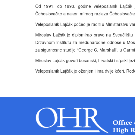
Od 1991. do 1993. godine veleposlanik Lajčák je
Čehoslovačke a nakon mirnog razlaza Čehoslovačke, 
Veleposlanik Lajčák počeo je raditi u Ministarstvu 
Miroslav Lajčák je diplomirao pravo na Sveučiliš
Državnom institutu za međunarodne odnose u Moskvi
za sigurnosne studije “George C. Marshall”, u Garm
Miroslav Lajčák govori bosanski, hrvatski i srpski jezi
Veleposlanik Lajčák je oženjen i ima dvije kćeri. Ro