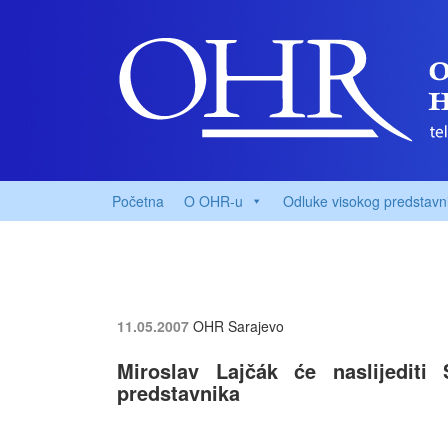
Početna
O OHR-u
Odluke visokog predstavn
11.05.2007
OHR Sarajevo
Miroslav Lajčák će naslijediti 
predstavnika