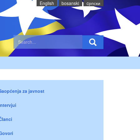
English
bosanski
cрпски
Saopćenja za javnost
Intervjui
Članci
Govori