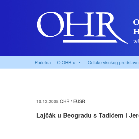
Početna
O OHR-u
Odluke visokog predstavn
10.12.2008
OHR / EUSR
Lajčák u Beogradu s Tadićem i J