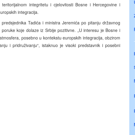
 teritorijalnom integritetu i cjelovitosti Bosne i Hercegovine i
uropskih integracija.
e predsjednika Tadića i ministra Jeremića po pitanju državnog
poruke koje dolaze iz Srbije pozitivne. „U interesu je Bosne i
a atmosfera, posebno u kontekstu europskih integracija, obzirom
nju i pridruživanju“, istaknuo je visoki predstavnik i posebni