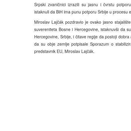
Srpski zvaničnici izrazili su jasnu i čvrstu potporu
istaknuli da BiH ima punu potporu Srbije u procesu e
Miroslav Lajčák pozdravio je ovako jasno stajališt
suvereniteta Bosne i Hercegovine, istaknuvši da su 
Hercegovine, Srbije, i čitave regije da postoji dobr
da su obje zemlje potpisale Sporazum o stabilizira
predstavnik EU, Miroslav Lajčák.