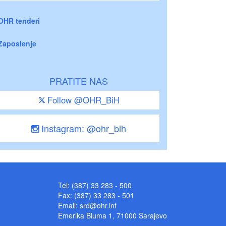
OHR tenderi
Zaposlenje
PRATITE NAS
Follow @OHR_BiH
Instagram: @ohr_bih
Tel: (387) 33 283 - 500
Fax: (387) 33 283 - 501
Email:
srd@ohr.int
Emerika Bluma 1, 71000 Sarajevo