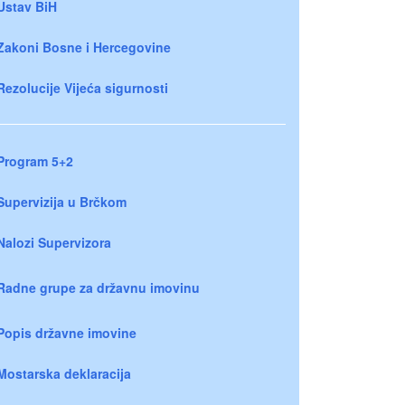
Ustav BiH
Zakoni Bosne i Hercegovine
Rezolucije Vijeća sigurnosti
Program 5+2
Supervizija u Brčkom
Nalozi Supervizora
Radne grupe za državnu imovinu
Popis državne imovine
Mostarska deklaracija