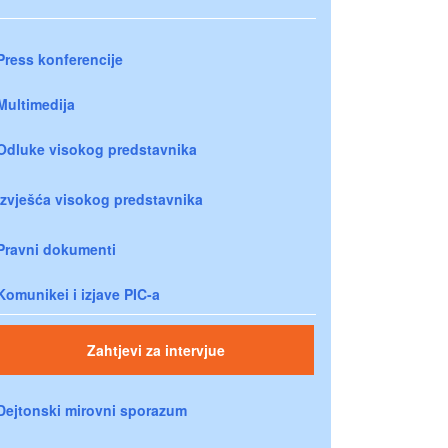
Press konferencije
Multimedija
Odluke visokog predstavnika
Izvješća visokog predstavnika
Pravni dokumenti
Komunikei i izjave PIC-a
Zahtjevi za intervjue
Dejtonski mirovni sporazum