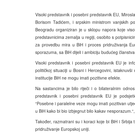
Visoki predstavnik i posebni predstavnik EU, Miros
Borisom Tadićem, i srpskim ministrom vanjskih p
Beogradu organiziran je u sklopu napora koje visok
predstavnicima zemalja u regiji, osobito s potpisni
za provedbu mira u BiH i proces pridruživanja Eur
sporazuma, sa BiH dijeli i ambiciju budućeg članstva 
Visoki predstavnik i posebni predstavnik EU je inf
političkoj situaciji u Bosni i Hercegovini, istaknu
institucije BiH ne mogu imati pozitivne efekte.
Na sastancima je bilo riječi i o bilateralnim odn
predstavnik i posebni predstavnik EU je podsj
“Posebne i paralelne veze mogu imati pozitivan utjec
u BiH kako bi bio izbjegnut bilo kakav nesporazum.“,
Također, razmatrani su i koraci koje bi BiH i Srbij
pridruživanje Europskoj uniji.