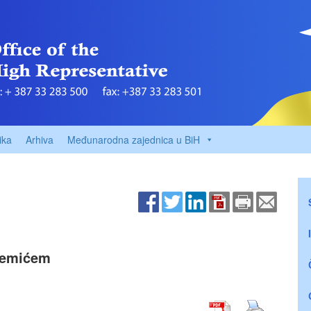
ika
Arhiva
Međunarodna zajednica u BiH
eremićem