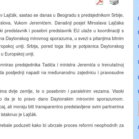
lav Lajčák, sastao se danas u Beogradu s predsjednikom Srbije,
oslova, Vukom Jeremićem. Današnji posjet Miroslava Lajčáka
i predstavnik i posebni predstavnik EU ulaže u koordinaciji s
cima Daytonskog mirovnog sporazuma, u svezi s pitanjima bitnim
opskoj uniji. Srbija, pored toga što je potpisnica Daytonskog
u Europskoj uniji.
ormirao predsjednika Tadića i ministra Jeremića o trenutačnoj
vši da posljednji napadi na međunarodnu zajednicu i pravosudne
osima dvije zemlje, te o posebnim i paralelnim vezama. Visoki
etio da je to pravo dano Daytonskim mirovnim sporazumom.
aj, ali moraju biti transparentno predstavljene svim partnerima
 istaknuo je Lajčák.
a trebale poduzeti kako bi ubrzale proces reformi neophodnih za