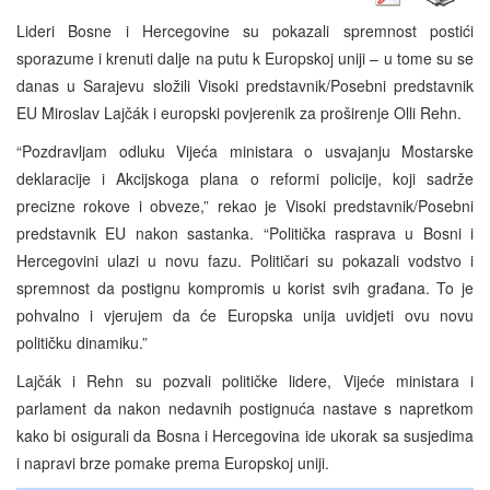
Lideri Bosne i Hercegovine su pokazali spremnost postići
sporazume i krenuti dalje na putu k Europskoj uniji – u tome su se
danas u Sarajevu složili Visoki predstavnik/Posebni predstavnik
EU Miroslav Lajčák i europski povjerenik za proširenje Olli Rehn.
“Pozdravljam odluku Vijeća ministara o usvajanju Mostarske
deklaracije i Akcijskoga plana o reformi policije, koji sadrže
precizne rokove i obveze,” rekao je Visoki predstavnik/Posebni
predstavnik EU nakon sastanka. “Politička rasprava u Bosni i
Hercegovini ulazi u novu fazu. Političari su pokazali vodstvo i
spremnost da postignu kompromis u korist svih građana. To je
pohvalno i vjerujem da će Europska unija uvidjeti ovu novu
političku dinamiku.”
Lajčák i Rehn su pozvali političke lidere, Vijeće ministara i
parlament da nakon nedavnih postignuća nastave s napretkom
kako bi osigurali da Bosna i Hercegovina ide ukorak sa susjedima
i napravi brze pomake prema Europskoj uniji.