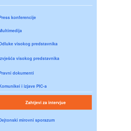
Press konferencije
Multimedija
Odluke visokog predstavnika
Izvješća visokog predstavnika
Pravni dokumenti
Komunikei i izjave PIC-a
Zahtjevi za intervjue
Dejtonski mirovni sporazum