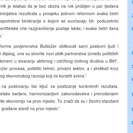
nik je istakao da je bez obzira na rok probijen u par tjedana
inicijativa rezultirala u prosjeku jednom reformom svaka četiri
epotrebne birokracije s kojom se suočavaju bh. poduzetnici
titetske crte razgraničenja postaje lakše; i svaka četiri dana
.”
forme povjerenstva Buldožer oblikovali sami poslovni ljudi i
i dijalog, one su stvorile novi oblik partnerstva između političkih
element u stvaranju aktivnog i održivog civilnog društva u BiH”,
žer procesa, politički čelnici, privatni sektor, a i sindikati kroz
og ekonomskog razvoja koji će koristiti svima.”
a poslovanju bio ključ za postizanje konkretnih rezultata.
tetske barijere, harmonizacijom zakonodavstva i prenošenjem
ile ekonomiju na prvo mjesto. To znači da su i životni standard
 i građane stavili na prvo mjesto.”