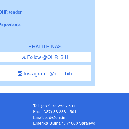
OHR tenderi
Zaposlenje
PRATITE NAS
Follow @OHR_BiH
Instagram: @ohr_bih
Tel: (387) 33 283 - 500
Fax: (387) 33 283 - 501
Email:
srd@ohr.int
Emerika Bluma 1, 71000 Sarajevo