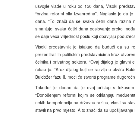
usvojile vlade u roku od 150 dana, Visoki predstav
“brzina reformi bila izvanredna”. Naglasio je da je 
dana. “To znači da se svaka četiri dana razina n
smanjuje; svaka četiri dana poslovanje preko međuen
se daje veća vrijednost poslu koji obavljaju poduzeća
Visoki predstavnik je istakao da budući da su re
prezentirali ih političkim predstavnicima kroz otvoren
čelnika i privatnog sektora. “Ovaj dijalog je glavni 
rekao je. “Kroz dijalog koji se razvija u okviru Buldo
Buldožer fazu II, moći će stvoriti programe dugoročn
Također je dodao da je ovaj pristup s fokusom n
“Donošenjem reformi kojim se otklanjaju međuenti
nekih kompetencija na državnu razinu, vlasti su stav
stavili na prvo mjesto. A to znači da su upošljavanje