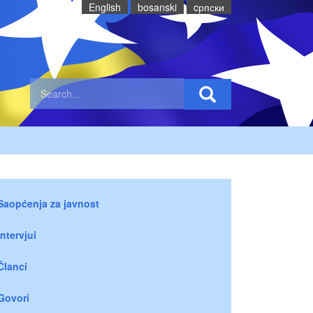
English
bosanski
cрпски
Saopćenja za javnost
Intervjui
Članci
Govori