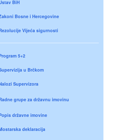
Ustav BiH
Zakoni Bosne i Hercegovine
Rezolucije Vijeća sigurnosti
Program 5+2
Supervizija u Brčkom
Nalozi Supervizora
Radne grupe za državnu imovinu
Popis državne imovine
Mostarska deklaracija