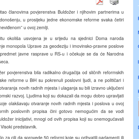
itao članovima povjerenstva Buldožer i njihovim partnerima u
 donošenju, u prosijeku jedne ekonomske reforme svaka četiri
“neviđenom” u ovoj zemlji.
itu okoliša usvojena je u srijedu na sjednici Doma naroda
nje monopola Uprave za geodeziju i imovinsko-pravne poslove
no predmet javne rasprave u RS-u i očekuje se da će Narodna
seca.
žer povjerenstva bila radikalno drugačija od sličnih reformskih
 reforme u BiH su pokrenuli poslovni ljudi, a ne političari i
i otvaranja novih radnih mjesta i ulaganja su bili izravno uključeni
omski razvoj. Ljudima koji su dokazali da mogu dobro upravljati
je olakšavaju otvaranje novih radnih mjesta i poslova u ovoj
ornih poslovnih propisa čini gotovo nemogućim da se vodi
uldožer inicijativi, mnogi od ovih propisa koji su onemogućavali
 Visoki predstavnik.
za cilj da sprovede 50 reformi koje su prihvatili parlamenti ili