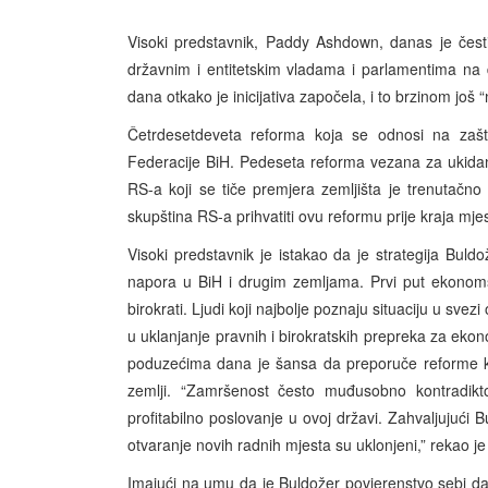
Visoki predstavnik, Paddy Ashdown, danas je čest
državnim i entitetskim vladama i parlamentima na
dana otkako je inicijativa započela, i to brzinom još 
Četrdesetdeveta reforma koja se odnosi na zašt
Federacije BiH. Pedeseta reforma vezana za ukida
RS-a koji se tiče premjera zemljišta je trenutač
skupština RS-a prihvatiti ovu reformu prije kraja mje
Visoki predstavnik je istakao da je strategija Buldo
napora u BiH i drugim zemljama. Prvi put ekonomske
birokrati. Ljudi koji najbolje poznaju situaciju u svez
u uklanjanje pravnih i birokratskih prepreka za ekon
poduzećima dana je šansa da preporuče reforme ko
zemlji. “Zamršenost često muđusobno kontradikt
profitabilno poslovanje u ovoj državi. Zahvaljujući B
otvaranje novih radnih mjesta su uklonjeni,” rekao je
Imajući na umu da je Buldožer povjerenstvo sebi dalo 