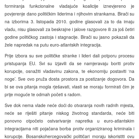
formiranja funkcionalne vladajuće koalicije iznevjereno je
povjerenje dano političkim liderima i njihovim strankama. Birači su
na izborima 3. listopada 2010. godine glasovali za to da imaju
vladu, nisu glasovali za beskrajne i jalove razgovore ili za još četiri
godine političkog zastoja i stagnacije. Birači su jasno pokazali da
žele napredak na putu euro-atlantskih integracija.
Prije izbora su sve političke stranke i lideri dali potporu procesu
pristupanja EU. Svi su izjavili da se namjeravaju boriti protiv
korupcije, osnažiti vladavinu zakona, te ekonomiju postaviti ‘na
noge’. Sve ovo pruža dosta prostora za postizanje dogovora. Da
bi se ova pitanja mogla rješavati, vlasti se moraju formirati čim je
prije moguće te odmah početi s radom.
Sve dok nema vlade neće doći do otvaranja novih radnih mjesta,
neće se riješiti pitanje niskog životnog standarda, neće biti
ponovno otpočeto ostvarivanje napretka u euro-atlantskim
integracijama niti pojačana borba protiv organiziranog kriminala i
korupcije. Bosanskohercegovački političari moraju iskoristiti ovu