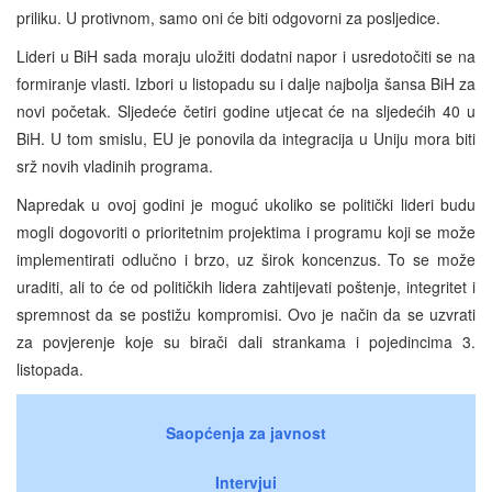
priliku. U protivnom, samo oni će biti odgovorni za posljedice.
Lideri u BiH sada moraju uložiti dodatni napor i usredotočiti se na
formiranje vlasti. Izbori u listopadu su i dalje najbolja šansa BiH za
novi početak. Sljedeće četiri godine utjecat će na sljedećih 40 u
BiH. U tom smislu, EU je ponovila da integracija u Uniju mora biti
srž novih vladinih programa.
Napredak u ovoj godini je moguć ukoliko se politički lideri budu
mogli dogovoriti o prioritetnim projektima i programu koji se može
implementirati odlučno i brzo, uz širok koncenzus. To se može
uraditi, ali to će od političkih lidera zahtijevati poštenje, integritet i
spremnost da se postižu kompromisi. Ovo je način da se uzvrati
za povjerenje koje su birači dali strankama i pojedincima 3.
listopada.
Saopćenja za javnost
Intervjui