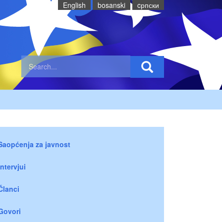
English
bosanski
cрпски
Saopćenja za javnost
Intervjui
Članci
Govori