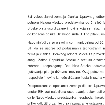
Svi veleposlanici zemalja članica Upravnog odbo
potporu Nalogu visokog predstavnika od 5. siječn
Srpske o statusu državne imovine koja se nalazi na
do konačne odluke Ustavnog suda BiH po pitanju u
Napominjući da su u svojim communiqueima od 30. lip
BiH da se uzdrže od poduzimanja jednostranih mje
zemalja članica Upravnog odbora Vijeća za provedbu 
snagu Zakon Republike Srpske o statusu državne i
zabranom raspolaganja, Republika Srpska poduzela 
rješavanju pitanja državne imovine. Ovaj potez može 
raspodjele imovine između državne i ostalih razina vla
Dolepotpisani veleposlanici zemalja članica Uprav
unutar BiH već najavljena osporavanja ustavnosti
da je Nalog visokog predstavnika neophodan korak ka
priliku odlučiti o zahtjevu za razmatranje ustavnos