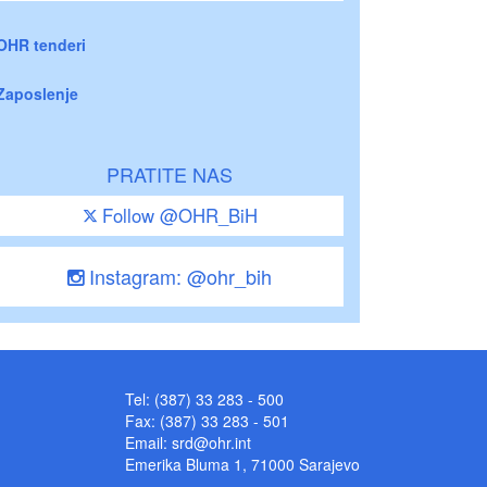
OHR tenderi
Zaposlenje
PRATITE NAS
Follow @OHR_BiH
Instagram: @ohr_bih
Tel: (387) 33 283 - 500
Fax: (387) 33 283 - 501
Email:
srd@ohr.int
Emerika Bluma 1, 71000 Sarajevo