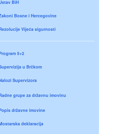
Ustav BiH
Zakoni Bosne i Hercegovine
Rezolucije Vijeća sigurnosti
Program 5+2
Supervizija u Brčkom
Nalozi Supervizora
Radne grupe za državnu imovinu
Popis državne imovine
Mostarska deklaracija