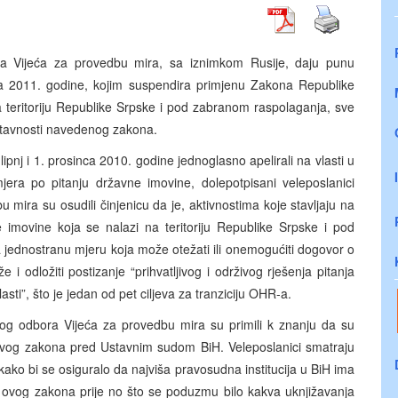
ra Vijeća za provedbu mira, sa iznimkom Rusije, daju punu
ja 2011. godine, kojim suspendira primjenu Zakona Republike
 teritoriju Republike Srpske i pod zabranom raspolaganja, sve
stavnosti navedenog zakona.
nj i 1. prosinca 2010. godine jednoglasno apelirali na vlasti u
ra po pitanju državne imovine, dolepotpisani veleposlanici
mira su osudili činjenicu da je, aktivnostima koje stavljaju na
movine koja se nalazi na teritoriju Republike Srpske i pod
jednostranu mjeru koja može otežati ili onemogućiti dogovor o
i odložiti postizanje “prihvatljivog i održivog rješenja pitanja
sti”, što je jedan od pet ciljeva za tranziciju OHR-a.
nog odbora Vijeća za provedbu mira su primili k znanju da su
 ovog zakona pred Ustavnim sudom BiH. Veleposlanici smatraju
ko bi se osiguralo da najviša pravosudna institucija u BiH ima
ti ovog zakona prije no što se poduzmu bilo kakva uknjižavanja