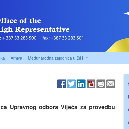
ika
Arhiva
Međunarodna zajednica u BiH
nica Upravnog odbora Vijeća za provedbu