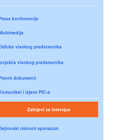
Press konferencije
Multimedija
Odluke visokog predstavnika
Izvješća visokog predstavnika
Pravni dokumenti
Komunikei i izjave PIC-a
Zahtjevi za intervjue
Dejtonski mirovni sporazum