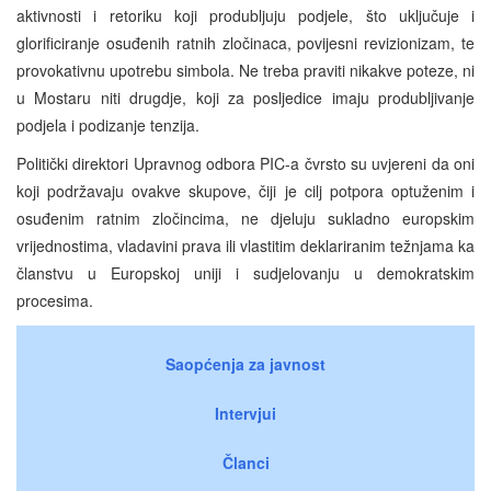
aktivnosti i retoriku koji produbljuju podjele, što uključuje i
glorificiranje osuđenih ratnih zločinaca, povijesni revizionizam, te
provokativnu upotrebu simbola. Ne treba praviti nikakve poteze, ni
u Mostaru niti drugdje, koji za posljedice imaju produbljivanje
podjela i podizanje tenzija.
Politički direktori Upravnog odbora PIC-a čvrsto su uvjereni da oni
koji podržavaju ovakve skupove, čiji je cilj potpora optuženim i
osuđenim ratnim zločincima, ne djeluju sukladno europskim
vrijednostima, vladavini prava ili vlastitim deklariranim težnjama ka
članstvu u Europskoj uniji i sudjelovanju u demokratskim
procesima.
Saopćenja za javnost
Intervjui
Članci