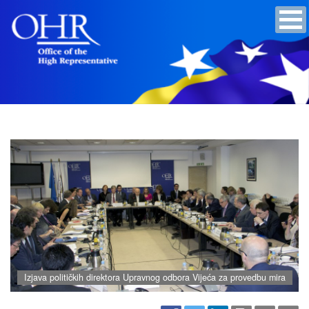
Izjava političkih direktora Upravnog odbora Vijeća za provedbu mira