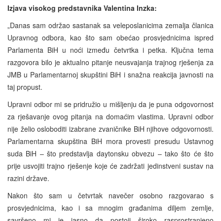
Izjava visokog predstavnika Valentina Inzka:
„Danas sam održao sastanak sa veleposlanicima zemalja članica
Upravnog odbora, kao što sam obećao prosvjednicima ispred
Parlamenta BiH u noći između četvrtka i petka. Ključna tema
razgovora bilo je aktualno pitanje neusvajanja trajnog rješenja za
JMB u Parlamentarnoj skupštini BiH i snažna reakcija javnosti na
taj propust.
Upravni odbor mi se pridružio u mišljenju da je puna odgovornost
za rješavanje ovog pitanja na domaćim vlastima. Upravni odbor
nije želio osloboditi izabrane zvaničnike BiH njihove odgovornosti.
Parlamentarna skupština BiH mora provesti presudu Ustavnog
suda BiH – što predstavlja daytonsku obvezu – tako što će što
prije usvojiti trajno rješenje koje će zadržati jedinstveni sustav na
razini države.
Nakon što sam u četvrtak navečer osobno razgovarao s
prosvjednicima, kao i sa mnogim građanima diljem zemlje,
savršeno mi je jasno da postoji široko rasprostranjeno