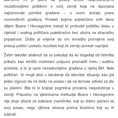
nezadovoljstvo politikom u ovoj zemlji koja ne ispunjava
najosnovnije potrebe građana – u ovom slučaju prava
novorođenih građana. Protesti kojima svjedočimo ovih dana
diljem Bosne i Hercegovine trebali bi probuditi političku klasu u
cijelosti i svakog političara pojedinačno bez obzira na stranačku
pripadnost. Došlo je vrijeme da oni temeljito promijene svoj
pristup politici i pokažu rezultate koji će zemlju povesti naprijed.
Želim također istaknuti da su pokušaji da se događaji od četvrtka
prikažu kao etnički motivirani potpuno promašili metu i suštinu
protesta, a to je opće nezadovoljstvo građana u cijeloj BiH. Neki
političari bi mogli doći u iskušenje da iskoriste situaciju kao još
jedan izgovor da ne dođu na posao i da ne donose odluke za što
su plaćeni. Bila bi to krajnje pogrešna procjena raspoloženja u
zemlji. Prisustvo na sjednicama institucija Bosne i Hercegovine
nije stvar izbora za izabrane zvaničnike, koji su dobro plaćeni za
svoj posao, nego njihova obveza prema biračima koji su ih
izabrali.