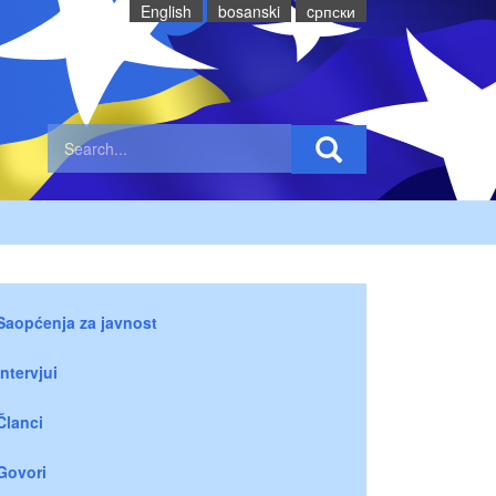
English
bosanski
cрпски
Saopćenja za javnost
Intervjui
Članci
Govori