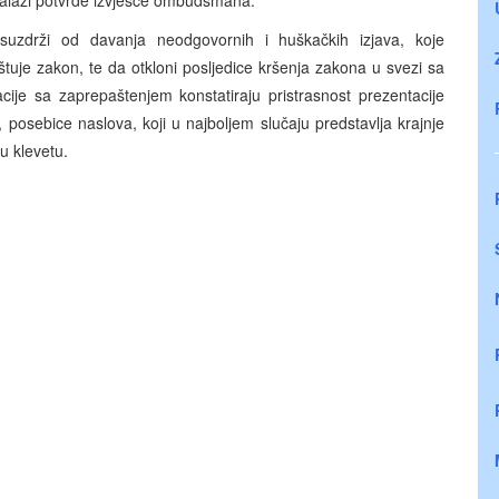
 nalazi potvrde izvješće ombudsmana.
zdrži od davanja neodgovornih i huškačkih izjava, koje
uje zakon, te da otkloni posljedice kršenja zakona u svezi sa
ije sa zaprepaštenjem konstatiraju pristrasnost prezentacije
osebice naslova, koji u najboljem slučaju predstavlja krajnje
u klevetu.