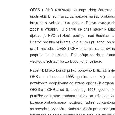
OESS i OHR izražavaju žaljenje zbog činjenice
upotrijebiti Dnevni avaz za napade na rad omb
broju od 8. veljače 1999. godine, Dnevni avaz je
zločin u Vrbanji”. U članku se citira načelnik 
djelovanje HVO-a i zločin počinjen nad Bošnjacima
Unatoč brojnim prilikama koje su mu pružene, on ni
svojih navoda. OESS i OHR smatraju da su ovi nav
potpuno neutemeljeni. Primjećuje se da je član
visokog predstavnika za Bugojno, 5. veljače.
Načelnik Mlaćo koristi priliku ponovno kritizirati i
OHR-a u studenom 1998. godine, a u kojemu se 
nezakonito dodjeljivana od strane općinskih organ
OESS-a i OHR-a od 9. studenog 1998. godine, iz
pritužbe od strane građana u svezi sa kršenjem z
izvješće ombudsmana i pozivaju nadležnog kantonaln
se navode u izvješću. Načelnik Mlaćo je na zadnj