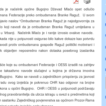
 da je načelnik općine Bugojno Dževad Mlaćo opet odlučio
udsmana Federacije preko ombudsmana Branke Raguž. U svom
 objavio naslov “Ombudsman Branka Raguž je najodgovornija za
Mlaćo koji navodi da je ombudsman Branka Raguž umiješana u
 u Vrbanji. Načelnik Mlaćo je i ranije iznosio ovakve navode.
kada nije u potpunosti osigurao bilo kakve dokaze kao potvrdu
odi protiv ombudsmana gospođe Raguž politički motivirani i
ak objavljen neposredno nakon dolaska posebnog izaslanika
zvješće koje su ombudsmani Federacije i OESS izradili na zahtjev
taksativno navode slučajevi u kojima je državna imovina
a Bugojno. Kako se navodi u zajedničkom priopćenju za javnost
radu ovog izvješća je pokrenuo OHR kao odgovor na brojne
akona u općini Bugojno. OHR i OESS u potpunosti podržavaju
og pravobranitelja da ubrza istragu u svezi s predmetima koji
em sastanku Zajedničkog povjerenstva sa općinom Prozor-Rama