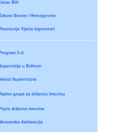
Ustav BiH
Zakoni Bosne i Hercegovine
Rezolucije Vijeća sigurnosti
Program 5+2
Supervizija u Brčkom
Nalozi Supervizora
Radne grupe za državnu imovinu
Popis državne imovine
Mostarska deklaracija