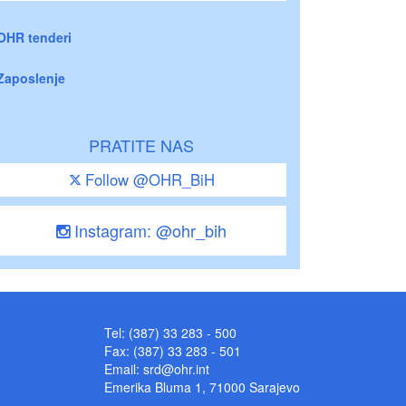
OHR tenderi
Zaposlenje
PRATITE NAS
Follow @OHR_BiH
Instagram: @ohr_bih
Tel: (387) 33 283 - 500
Fax: (387) 33 283 - 501
Email:
srd@ohr.int
Emerika Bluma 1, 71000 Sarajevo