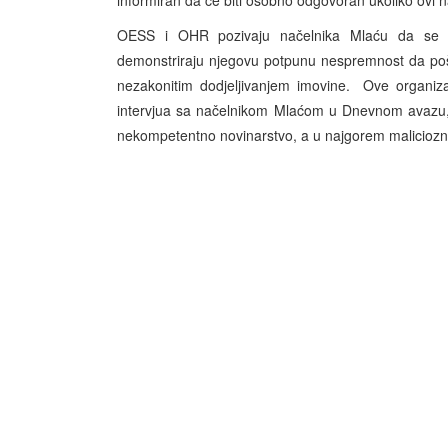
informiran da će biti osobno odgovoran ukoliko ovi
OESS i OHR pozivaju načelnika Mlaću da se su
demonstriraju njegovu potpunu nespremnost da pošt
nezakonitim dodjeljivanjem imovine. Ove organizac
intervjua sa načelnikom Mlaćom u Dnevnom avazu, p
nekompetentno novinarstvo, a u najgorem maliciozn