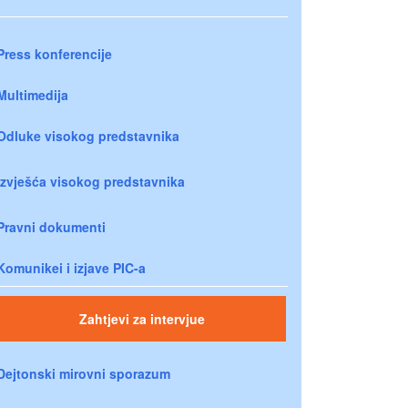
Press konferencije
Multimedija
Odluke visokog predstavnika
Izvješća visokog predstavnika
Pravni dokumenti
Komunikei i izjave PIC-a
Zahtjevi za intervjue
Dejtonski mirovni sporazum