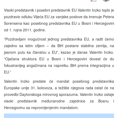
Visoki predstavnik i posebni predstavnik EU Valentin Inzko toplo je
pozdravio odluku Vijeća EU za vanjske poslove da imenuje Petera
Sorensena kao posebnog predstavnika EU u Bosni i Hercegovini
od 1. rujna 2011. godine.
“Pozdravljam mogućnost jednog predstavnika EU, a radit ćemo
zajedno sa istim ciljem – da BiH postane stabilna zemlja, na
jasnom putu ka članstvu u EU”, kazao je danas Valentin Inzko.
“Ojačana struktura EU u Bosni i Hercegovini dovest će do
fokusiranijeg angažmana na napretku BiH prema integracijma u
EU.”
Valentin Inzko predate će mandat posebnog predstavnika
Europske unije 31. kolovoza, a težište njegova rada ostat će na
provedbi Daytonskoga mirovnog sporazuma. Valentin Inzko ostaje
visoki predstavnik međunarodne zajednice za Bosnu i
Hercegovinu sa nepromijenjenim mandatom.