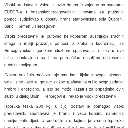
Visoki predstavnik Valentin Inzko danas je zajedno sa snagama
EUFOR-a i bosanskohercegovačkim timovima za pružanje
pomoći sudjelovao u dostavi hrane stanovnicima sela Đubrani,
Sarići i Kemen u Hercegovini.
Visoki predstavnik je putovao helikopterom austrijskih zračnih
snaga u misiji pružanja pomoći iz zraka u koordinaciji sa
Hercegovačkom gorskom službom spašavanja. U okviru ove
misije dostavljene su hitne potrepštine naseljima odsječenim
dubokim snijegom.
“Nakon snježnih mećava koje smo imali tijekom ovoga mjeseca,
vidjeli smo kako su gorske službe spašavanja vršile svoje zadatke
hrabro i energično, a isto se može kazati i za pripadnike ovih
službi u cijeloj Bosni i Hercegovini”, rekao je visoki predstavnik.
Isporuka teška 200 kg, u čijoj dostavi je pomagao visoki
predstavnik, sadržavala je hranu i veću količinu namirnica
namijenjenih djeci. U područjima u kojima je vršena isporuka
hrane iz zraka žive obitelji sa malim bebama, kao i veliki broj