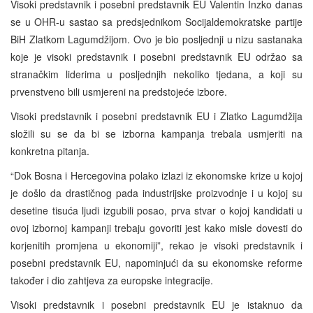
Visoki predstavnik i posebni predstavnik EU Valentin Inzko danas
se u OHR-u sastao sa predsjednikom Socijaldemokratske partije
BiH Zlatkom Lagumdžijom. Ovo je bio posljednji u nizu sastanaka
koje je visoki predstavnik i posebni predstavnik EU održao sa
stranačkim liderima u posljednjih nekoliko tjedana, a koji su
prvenstveno bili usmjereni na predstojeće izbore.
Visoki predstavnik i posebni predstavnik EU i Zlatko Lagumdžija
složili su se da bi se izborna kampanja trebala usmjeriti na
konkretna pitanja.
“Dok Bosna i Hercegovina polako izlazi iz ekonomske krize u kojoj
je došlo da drastičnog pada industrijske proizvodnje i u kojoj su
desetine tisuća ljudi izgubili posao, prva stvar o kojoj kandidati u
ovoj izbornoj kampanji trebaju govoriti jest kako misle dovesti do
korjenitih promjena u ekonomiji”, rekao je visoki predstavnik i
posebni predstavnik EU, napominjući da su ekonomske reforme
također i dio zahtjeva za europske integracije.
Visoki predstavnik i posebni predstavnik EU je istaknuo da