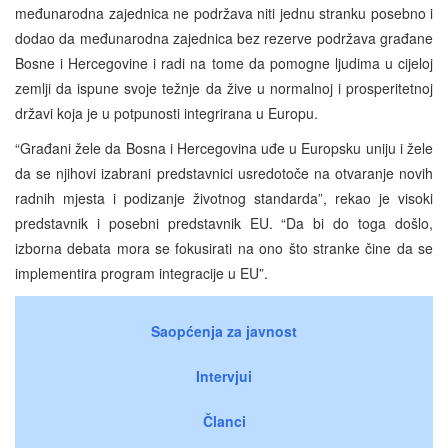
međunarodna zajednica ne podržava niti jednu stranku posebno i
dodao da međunarodna zajednica bez rezerve podržava građane
Bosne i Hercegovine i radi na tome da pomogne ljudima u cijeloj
zemlji da ispune svoje težnje da žive u normalnoj i prosperitetnoj
državi koja je u potpunosti integrirana u Europu.
“Građani žele da Bosna i Hercegovina uđe u Europsku uniju i žele
da se njihovi izabrani predstavnici usredotoče na otvaranje novih
radnih mjesta i podizanje životnog standarda”, rekao je visoki
predstavnik i posebni predstavnik EU. “Da bi do toga došlo,
izborna debata mora se fokusirati na ono što stranke čine da se
implementira program integracije u EU”.
Saopćenja za javnost
Intervjui
Članci