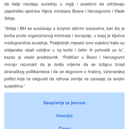
da dalje razvijaju suradnju u regiji i posebno da održavaju
zajedničke sjednice Vijeća ministara Bosne i Hercegovine i Vlade
Srbije.
“Srbija i BiH se suočavaju s brojnim sličnim izazovima, kao što je
borba protiv organiziranog kriminala i korupcije, u kojoj je ključna
međugranična suradnja. Posljednjih mjeseci smo svjedoci kako su
srbijanske vlasti ozbiljne u toj borbi i želim ih pohvaliti za to”,
kazao je visoki predstavnik. “Političari u Bosni i Hercegovini
moraju razumjeti da je došlo vrijeme da se izdignu iznad
stranačkog politikantstva i da se dogovore o hrabroj, vizionarskoj
politici koja će osigurati da njihova zemlja ne zaostaje za svojim
susjedima.”
Saopćenja za javnost
Intervjui
Članci