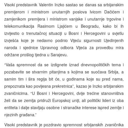
Visoki predstavnik Valentin Inzko sastao se danas sa srbijanskim
premijerom i ministrom unutarnjih poslova Ivicom Dačićem i
zamjenikom premijera i ministrom vanjske i unutarnje trgovine i
telekomunikacija Rasimom Ljajićem u Beogradu, kako bi ih
izvijestio o trenutačnoj situaciji u Bosni i Hercegovini u svjetlu
izvješća koje je nedavno podnio Vijeću sigurnosti Ujedinjenih
naroda i sjednice Upravnog odbora Vijeća za provedbu mira
održane prošlog tjedna u Sarajevu.
“Vaša spremnost da se izdignete iznad dnevnopolitičkih tema i
pozabavite se stvarnim pitanjima s kojima se suočava Srbija, a
samim tim i šira regija bit će, u godinama koje su pred nama,
prepoznata kao povijesna prekretnica”, kazao je Inzko srbijanskim
zvaničnicima. “U Bosni i Hercegovini, dvije trećine stanovništva
želi da se zemlja pridruži Europskoj uniji, ali politički lideri iz oba
entiteta i dalje stavljaju osobne i stranačke interese ispred zemlje i
njezinih građana.”
Visoki predstavnik je pozdravio spremnost srbijanskih zvaničnika