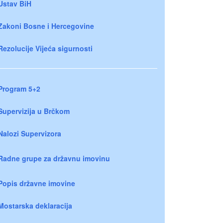
Ustav BiH
Zakoni Bosne i Hercegovine
Rezolucije Vijeća sigurnosti
Program 5+2
Supervizija u Brčkom
Nalozi Supervizora
Radne grupe za državnu imovinu
Popis državne imovine
Mostarska deklaracija