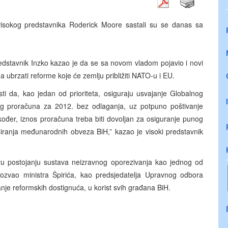
k visokog predstavnika Roderick Moore sastali su se danas sa
predstavnik Inzko kazao je da se sa novom vladom pojavio i novi
 ubrzati reforme koje će zemlju približiti NATO-u i EU.
i da, kao jedan od prioriteta, osiguraju usvajanje Globalnog
og proračuna za 2012. bez odlaganja, uz potpuno poštivanje
ođer, iznos proračuna treba biti dovoljan za osiguranje punog
visiranja međunarodnih obveza BiH,” kazao je visoki predstavnik
oru postojanju sustava neizravnog oporezivanja kao jednog od
pozvao ministra Špirića, kao predsjedatelja Upravnog odbora
je reformskih dostignuća, u korist svih građana BiH.