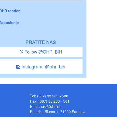
OHR tenderi
Zaposlenje
PRATITE NAS
Follow @OHR_BiH
Instagram: @ohr_bih
Tel: (387) 33 283 - 500
Fax: (387) 33 283 - 501
Email:
srd@ohr.int
Emerika Bluma 1, 71000 Sarajevo