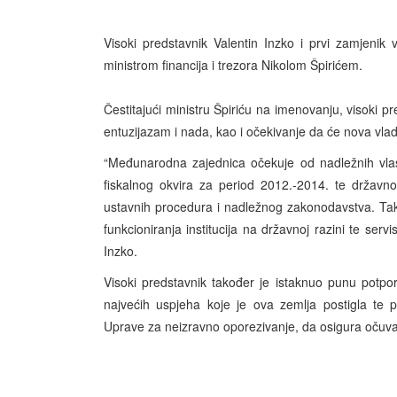
Visoki predstavnik Valentin Inzko i prvi zamjeni
ministrom financija i trezora Nikolom Špirićem.
Čestitajući ministru Špiriću na imenovanju, visoki 
entuzijazam i nada, kao i očekivanje da će nova vlada
“Međunarodna zajednica očekuje od nadležnih vlast
fiskalnog okvira za period 2012.-2014. te državn
ustavnih procedura i nadležnog zakonodavstva. Tak
funkcioniranja institucija na državnoj razini te ser
Inzko.
Visoki predstavnik također je istaknuo punu potp
najvećih uspjeha koje je ova zemlja postigla te 
Uprave za neizravno oporezivanje, da osigura očuvan