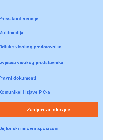
Press konferencije
Multimedija
Odluke visokog predstavnika
Izvješća visokog predstavnika
Pravni dokumenti
Komunikei i izjave PIC-a
Zahtjevi za intervjue
Dejtonski mirovni sporazum