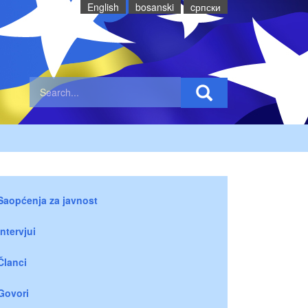
English
bosanski
cрпски
Saopćenja za javnost
Intervjui
Članci
Govori