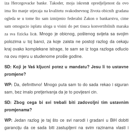
a
iza Hercegovacke banke. Takoder, moja iskren
opredjeljenost da ovo
ima što manje utjecaja na kvalitetu svakodnevnog života obicnih gradana
ogleda se u tome što sam izmijenio federalni Zakon o bankarstvu, cime
sam omogucio isplatu uloga u visini do pet tisuca konvertibilnih maraka
a. Mnogo je obicnog, poštenog svijeta sa svojim
za sva fizicka lic
polozima u toj banci, za koje zaista ne postoji razlog da cekaju
kraj ovako kompleksne istrage, te sam se iz toga razloga odlucio
na ovu mjeru u studenome prošle godine.
SD: Koji je Vaš kljucni potez u mandatu? Jesu li to ustavne
promjene?
WP:
Da, definitivno! Mnogo puta sam to do sada rekao i siguran
sam, bez imalo pretjerivanja da je to povijesni cin.
SD: Zbog cega bi svi trebali biti zadovoljni tim ustavnim
promjenama?
WP:
Jedan razlog je taj što ce svi narodi i gradani u BiH dobiti
garanciju da ce sada biti zastupljeni na svim razinama vlasti i