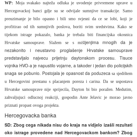
WP:
Moja svakako najteža odluka je uvodenje privremene uprave u
Hercegovackoj banci gdje su se odvijale sumnjive transakcije. Samo
preuzimanje je bilo opasno i bili smo svjesni da ce se lobi, koji je
profitirao od tih sumnjivih poslova, boriti svim sredstvima. Kako se
tijekom istrage pokazalo, banka je trebala biti financijska okosnica
jenjima mnogih da je
Hrvatske samouprave. Slažem se s mišl
nezakonito i neustavno proglašenje Hrvatske samouprave
predstavljalo najvecu prijetnju daytonskom procesu. Tisuce
vojnika HVO-a je napustilo vojarne, a takoder i jedan dio policijskih
snaga se pobunio. Postojala je opasnost da poduzeca
sa sjedištem
u Hercegovini prestanu s placanjem poreza i carina. Da se uspostava
Hrvatske samouprave nije sprijecila, Dayton bi bio poražen. Medutim,
zahvaljujuci odlucnoj reakciji, gospodin Ante Jelavic je morao javno
priznati propast ovoga projekta.
Hercegovacka banka
SD: Zbog cega nikada nisu do kraja na vidjelo izašli rezultati
oko istrage provedene nad Hercegovackom bankom? Zbog