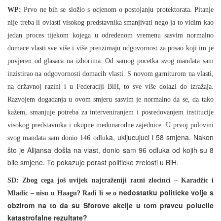
WP:
Prvo ne bih se složio s ocjenom o postojanju protektorata. Pitanje
nije treba li ovlasti visokog predstavnika smanjivati nego ja to vidim kao
jedan proces tijekom kojega u odredenom vremenu sasvim normalno
domace vlasti sve više i više preuzimaju odgovornost za posao koji im je
povjeren od glasaca na izborima. Od samog pocetka svog mandata sam
inzistirao na odgovornosti domacih vlasti. S novom garniturom na vlasti,
z
na državnoj razini i u Federaciji BiH, to sve više dola
i do izražaja.
Razvojem dogadanja u ovom smjeru sasvim je normalno da se, da tako
kažem, smanjuje potreba za interveniranjem i posredovanjem institucije
visokog predstavnika i ukupne medunarodne zajednice. U prvoj polovini
a, ukljucujuci i 58 smjena. Nakon
svog mandata sam donio 146 odluk
što je Alijansa došla na vlast, donio sam 96 odluka od kojih su 8
bile smjene. To pokazuje porast politicke zrelosti u BiH.
SD: Zbog cega još uvijek najtraženiji ratni zlocinci – Karadžic i
nedostatku politicke volje s
Mladic – nisu u Haagu? Radi li se o
obzirom na to da su Sforove akcije u tom pravcu polucile
katastrofalne rezultate?