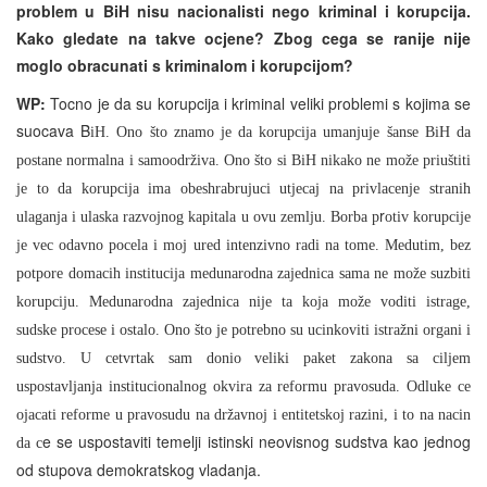
problem u BiH nisu nacionalisti nego kriminal i korupcija.
Kako gledate na takve ocjene? Zbog cega se ranije nije
moglo obracunati s kriminalom i korupcijom?
WP:
Tocno je da su korupcija i kriminal veliki problemi s kojima se
suocava B
iH. Ono što znamo je da korupcija umanjuje šanse BiH da
postane normalna i samoodrživa. Ono što si BiH nikako ne može priuštiti
je to da korupcija ima obeshrabrujuci utjecaj na privlacenje stranih
r
ulaganja i ulaska razvojnog kapitala u ovu zemlju. Borba p
otiv korupcije
je vec odavno pocela i moj ured intenzivno radi na tome. Medutim, bez
potpore domacih institucija medunarodna zajednica sama ne može suzbiti
korupciju. Medunarodna zajednica nije ta koja može voditi istrage,
sudske procese i ostalo. Ono što
je potrebno su ucinkoviti istražni organi i
sudstvo. U cetvrtak sam donio veliki paket zakona sa ciljem
uspostavljanja institucionalnog okvira za reformu pravosuda. Odluke ce
ojacati reforme u pravosudu na državnoj i entitetskoj razini, i to na nacin
e se uspostaviti temelji istinski neovisnog sudstva kao jednog
da c
od stupova demokratskog vladanja.