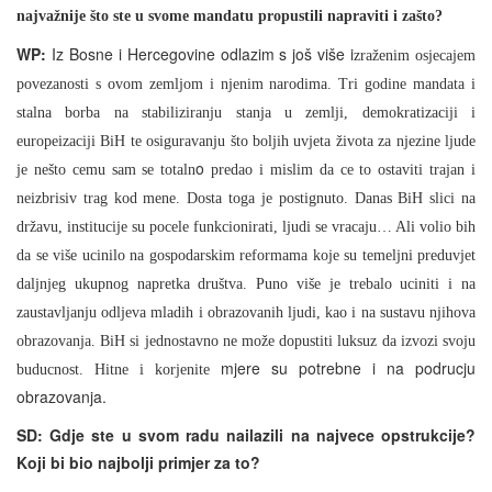
najvažnije što ste u svome mandatu propustili napraviti i zašto?
WP:
Iz Bosne i Hercegovine odlazim s još više i
zraženim osjecajem
povezanosti s ovom zemljom i njenim narodima. Tri godine mandata i
stalna borba na stabiliziranju stanja u zemlji, demokratizaciji i
europeizaciji BiH te osiguravanju što boljih uvjeta života za njezine ljude
o
je nešto cemu sam se totaln
predao i mislim da ce to ostaviti trajan i
neizbrisiv trag kod mene. Dosta toga je postignuto. Danas BiH slici na
državu, institucije su pocele funkcionirati, ljudi se vracaju… Ali volio bih
da se više ucinilo na gospodarskim reformama koje su temeljni
preduvjet
daljnjeg ukupnog napretka društva. Puno više je trebalo uciniti i na
zaustavljanju odljeva mladih i obrazovanih ljudi, kao i na sustavu njihova
obrazovanja. BiH si jednostavno ne može dopustiti luksuz da izvozi svoju
mjere su potrebne i na podrucju
buducnost. Hitne i korjenite
obrazovanja.
SD: Gdje ste u svom radu nailazili na najvece opstrukcije?
Koji bi bio najbolji primjer za to?