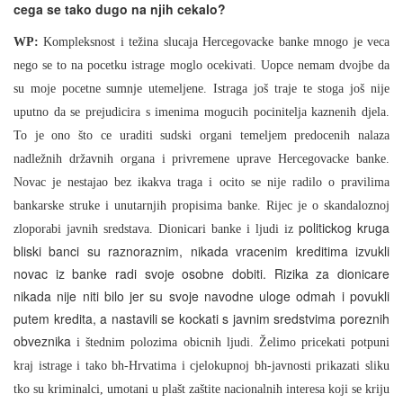
cega se tako dugo na njih cekalo?
WP:
Kompleksnost i težina slucaja Hercegovacke banke mnogo je veca
nego se to na pocetku istrage moglo ocekivati. Uopce nemam dvojbe da
su moje pocetne sumnje utemeljene. Istraga još traje te stoga još nije
uputno da se prejudicira s imenima mogucih pocinitelja kaznenih djela.
To je ono što ce uraditi sudski organi temeljem predocenih nalaza
nadležnih državnih organa i privremene uprave Hercegovacke banke.
Novac je nestajao bez ikakva traga i ocito se nije radilo o pravilima
bankarske struke i unutarnjih propisima banke. Rijec je o skandaloznoj
politickog kruga
zloporabi javnih sredstava. Dionicari banke i ljudi iz
bliski banci su raznoraznim, nikada vracenim kreditima izvukli
novac iz banke radi svoje osobne dobiti. Rizika za dionicare
nikada nije niti bilo jer su svoje navodne uloge odmah i povukli
putem kredita, a nastavili se kockati s javnim sredstvima poreznih
obveznika
i štednim polozima obicnih ljudi. Želimo pricekati potpuni
kraj istrage i tako bh-Hrvatima i cjelokupnoj bh-javnosti prikazati sliku
tko su kriminalci, umotani u plašt zaštite nacionalnih interesa koji se kriju