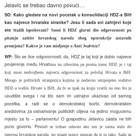
Jelavic se trebao davno povuci…
SD: Kako gledate na novi pocetak u konsolidaciji HDZ-a BiH
kao najvece hrvatske stranke? Jesu li sada svi zahtjevi koje
ste tr
ažili ispoštovani? Snosi li HDZ glavni dio odgovornosti po
pitanju zaštite hrvatskog naroda zbog opstrukcije ustavnih
promjena? Kakvo je vase misljenje o Anti Jealvicu?
WP:
Što se tice odgovornosti, da, HDZ je taj koji je dobio najvece
povjerenje medu Hrvat
ima na izborima pa prema tome HDZ je i taj
koji snosi nedvojbeno najvecu odgovornost za položaj Hrvata u BiH.
Mnogo je politickih stranputica kojima je nedavno smijenjeno vodstvo
HDZ-a vodilo Hrvate u BiH, da bi se ipak na kraju vratili na ono što je
dište svega i na što sam im ustrajno ukazivao od samog
isho
pocetka, a radi se o demokratskoj borbi, demokratskim
sredstvima za ostvarivanje politickih ciljeva na jedino mogucemu
mjestu za to – parlamentu! O gospodinu Jelavicu zaista ne bih
puno govorio. Povuci
se trebao odavno ako mu je zaista stalo do
interesa hrvatskog naroda, no nisam uopce siguran da je to tako. Sada su