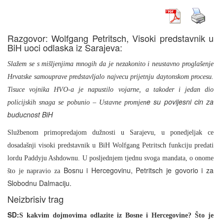
Razgovor: Wolfgang Petritsch, Visoki predstavnik u
BiH uoci odlaska iz Sarajeva:
Slažem se s mišljenjima mnogih da je nezakonito i neustavno proglašenje
Hrvatske samouprave predstavljalo najvecu prijetnju daytonskom procesu.
Tisuce vojnika HVO-a je napustilo vojarne, a takoder i jedan dio
e su povijesni cin za
policijskih snaga se pobunio – Ustavne promjen
buducnost BiH
Službenom primopredajom dužnosti u Sarajevu, u ponedjeljak ce
dosadašnji visoki predstavnik u BiH Wolfgang Petritsch funkciju predati
lordu Paddyju Ashdownu. U posljednjem tjednu svoga mandata, o onome
Bosnu i Hercegovinu, Petritsch je govorio i za
što je napravio za
Slobodnu Dalmaciju.
Neizbrisiv trag
SD:
S kakvim dojmovima odlazite iz Bosne i Hercegovine? Što je