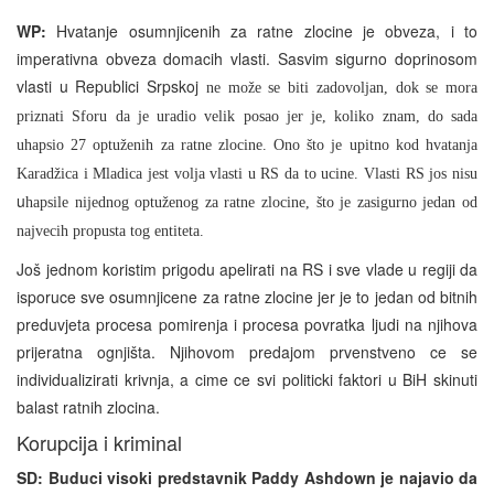
WP:
Hvatanje osumnjicenih za ratne zlocine je obveza, i to
imperativna obveza domacih vlasti. Sasvim sigurno doprinosom
vlasti u Republici Srpskoj
ne može se biti zadovoljan, dok se mora
priznati Sforu da je uradio velik posao jer je, koliko znam, do sada
uhapsio 27 optuženih za ratne zlocine. Ono što je upitno kod hvatanja
Karadžica i Mladica jest volja vlasti u RS da to ucine. Vlasti RS jos nisu
u
hapsile nijednog optuženog za ratne zlocine, što je zasigurno jedan od
najvecih propusta tog entiteta.
Još jednom koristim prigodu apelirati na RS i sve vlade u regiji da
isporuce sve osumnjicene za ratne zlocine jer je to jedan od bitnih
preduvjeta procesa pomirenja i procesa povratka ljudi na njihova
prijeratna ognjišta. Njihovom predajom prvenstveno ce se
individualizirati krivnja, a cime ce svi politicki faktori u BiH skinuti
balast ratnih zlocina.
Korupcija i kriminal
SD: Buduci visoki predstavnik Paddy Ashdown je najavio da