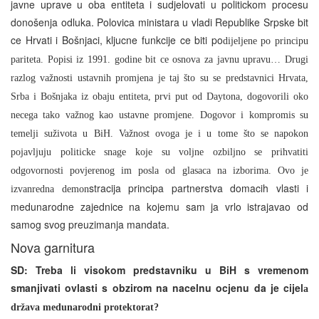
javne uprave u oba entiteta i sudjelovati u politickom procesu
donošenja odluka. Polovica ministara u vladi Republike Srpske bit
ce Hrvati i Bošnjaci, kljucne funkcije ce biti po
dijeljene po principu
pariteta. Popisi iz 1991. godine bit ce osnova za javnu upravu… Drugi
razlog važnosti ustavnih promjena je taj što su se predstavnici Hrvata,
Srba i Bošnjaka iz obaju entiteta, prvi put od Daytona, dogovorili oko
necega tako važnog
kao ustavne promjene. Dogovor i kompromis su
temelji suživota u BiH. Važnost ovoga je i u tome što se napokon
pojavljuju politicke snage koje su voljne ozbiljno se prihvatiti
odgovornosti povjerenog im posla od glasaca na izborima. Ovo je
stracija principa partnerstva domacih vlasti i
izvanredna demon
medunarodne zajednice na kojemu sam ja vrlo istrajavao od
samog svog preuzimanja mandata.
Nova garnitura
SD: Treba li visokom predstavniku u BiH s vremenom
smanjivati ovlasti s obzirom na nacelnu ocjenu da je cijel
a
država medunarodni protektorat?