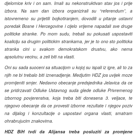
djelomice kriv i on sam. Imali su nekonstruktivan stav jos i prije
izbora. Na sam dan izbora organizirali su “referendum”, a
istovremeno su prijetili bojkotiranjem, dovodili u pitanje ustavni
poredak Bosne i Hercegovine i cijelo vrijeme napadali sve druge
politicke stranke. Po mom sudu, trebali su pokusati uspostaviti
koaliciju sa drugim politickim strankama, jer je to ono sto politicka
stranka cini u svakom demokratskom drustvu, ako nema
apsolutnu vecinu, a zeli biti na vlasti.
Oni su sada suoceni sa situacijom u kojoj su ispali iz igre, ali to za
njih ne bi trebalo biti iznenadjenje. Medjutim HDZ jos uvijek moze
promijeniti smjer. Nedavno obecanje predsjednika Jelavica da ce
se pridrzavati Odluke Ustavnog suda glede odluke Privremenog
izbornog povjerenstva, koja treba biti donesena 3. veljace, te
njegovo obecanje da ce provesti izborne rezultate i njegov poziv
na dijalog i konzultacije o uspostavi organa vlasti, smatram
ohrabrujucim znakovima.
HDZ BiH tvdi da Alijansa treba posluziti za promjene