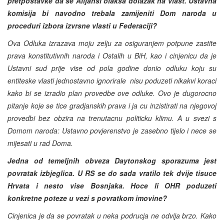
pretpostavke da se Alijansi olaksa dolazak na vlast. Ustavna
komisija bi navodno trebala zamijeniti Dom naroda u
proceduri izbora izvrsne vlasti u Federaciji?
Ova Odluka izrazava moju zelju za osiguranjem potpune zastite
prava konstitutivnih naroda i Ostalih u BiH, kao i cinjenicu da je
Ustavni sud prije vise od pola godine donio odluku koju su
entiteske vlasti jednostavno ignorirale ­ nisu poduzeti nikakvi koraci
kako bi se izradio plan provedbe ove odluke. Ovo je dugorocno
pitanje koje se tice gradjanskih prava i ja cu inzistirati na njegovoj
provedbi bez obzira na trenutacnu politicku klimu. A u svezi s
Domom naroda: Ustavno povjerenstvo je zasebno tijelo i nece se
mijesati u rad Doma.
Jedna od temeljnih obveza Daytonskog sporazuma jest
povratak izbjeglica. U RS se do sada vratilo tek dvije tisuce
Hrvata i nesto vise Bosnjaka. Hoce li OHR poduzeti
konkretne poteze u vezi s povratkom imovine?
Cinjenica je da se povratak u neka podrucja ne odvija brzo. Kako