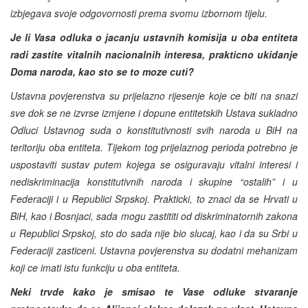
izbjegava svoje odgovornosti prema svomu izbornom tijelu.
Je li Vasa odluka o jacanju ustavnih komisija u oba entiteta
radi zastite vitalnih nacionalnih interesa, prakticno ukidanje
Doma naroda, kao sto se to moze cuti?
Ustavna povjerenstva su prijelazno rijesenje koje ce biti na snazi
sve dok se ne izvrse izmjene i dopune entitetskih Ustava sukladno
Odluci Ustavnog suda o konstitutivnosti svih naroda u BiH na
teritoriju oba entiteta. Tijekom tog prijelaznog perioda potrebno je
uspostaviti sustav putem kojega se osiguravaju vitalni interesi i
nediskriminacija konstitutivnih naroda i skupine “ostalih” i u
Federaciji i u Republici Srpskoj. Prakticki, to znaci da se Hrvati u
BiH, kao i Bosnjaci, sada mogu zastititi od diskriminatornih zakona
u Republici Srpskoj, sto do sada nije bio slucaj, kao i da su Srbi u
Federaciji zasticeni. Ustavna povjerenstva su dodatni mehanizam
koji ce imati istu funkciju u oba entiteta.
Neki trvde kako je smisao te Vase odluke stvaranje