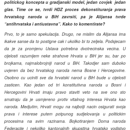
politickog koncepta u gradjanski model, jedan covjek ­ jedan
glas. Time ce se, tvrdi HDZ proces dekonstituranja prava
hrvatskog naroda u BiH zavrsiti, pa je Alijansa tvrde
“antihrvatska i antiustavna”. Kako to komentirate?
Prvo, to je samo spekulacija. Drugo, ne mislim da Alijansa ima
ikakve sanse da to postigne cak i ukoliko bi to zeljela. Podsjecam
da je za promjenu Ustava potrebna dvotrecinska vecina. U
cijelosti razumijem neke strahove Hrvata u BiH jer su, bar po
brojkama, najmalobrojniji narod u BiH. Takodjer sam duboko
uvjeren da bez hrvatskog naroda nema Bosne i Hercegovine.
Osobno cu uciniti sve da hrvatski narod u BiH bude u cijelosti
zasticen. Kao jedan od tri konstitutivna naroda u Bosni i
Hercegovini Hrvati imaju pravo staviti veto na sve ono sto
smatraju da je usmjereno protiv vitalnog interesa Hrvata kao
naroda. Medjutim, Hrvati mogu na najbolji nacin osigurati svoja
prava i interese putem potpunog sudjelovanja u politickim
procesima na svim razinama. Bojkotiranjem Doma naroda
Federacije i nekoliko kantonalnih skupstina hrvatsko vodjstvo