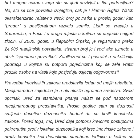
bi i mogao nakon svega sto su ljudi dozivjeli u tim podrucjima?
No, sto se tice povratka izbjeglica, cak je i Human Rights Watch
okarakterizirao relativno visoki broj povratka u prosloj godini kao
“prodor” u poslijeratnom razvoju zemlje. Ljudi se vracaju u
Srebrenicu, u Focu i u druga mjesta u kojima se dogodio najgori
zlocin. U 2000. godini u Republici Srpskoj je registrirano preko
24.000 manjinskih povrataka, stvaran broj je i veci ako uzmete u
obzir “spontane povratke”. Zabiljezeni su i povratci u nakriticnija
podrucja u kojima su potporu pojedincima koji se zele vratiti
pruzile osobe na vlasti koje posjeduju osjecaj odgovornosti.
Provedba imovinskih zakona predstavlja jedan od mojih prioriteta.
Medjunarodna zajednica je u nju ulozila ogromna sredstva. Svaki
opcinski ured za stambena pitanja nalazi se pod nadzorom
medjunarodnog predstavnika. Prosle godine sam sa duznosti
smijenio desetine duznosnika buduci da su krsili imovinske
zakone. Pored toga, moj Ured daje potporu krivicnim postupcima
pokrenutim protiv lokalnih duznosnika koji krse imovinske zakone i
protiv korisnika koji devastiraju stambene jedinice u kojima se