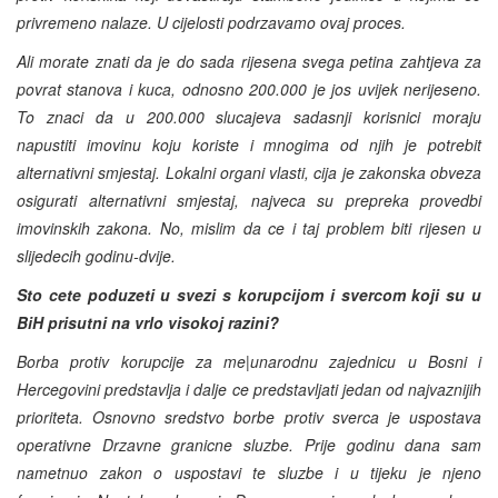
privremeno nalaze. U cijelosti podrzavamo ovaj proces.
Ali morate znati da je do sada rijesena svega petina zahtjeva za
povrat stanova i kuca, odnosno 200.000 je jos uvijek nerijeseno.
To znaci da u 200.000 slucajeva sadasnji korisnici moraju
napustiti imovinu koju koriste i mnogima od njih je potrebit
alternativni smjestaj. Lokalni organi vlasti, cija je zakonska obveza
osigurati alternativni smjestaj, najveca su prepreka provedbi
imovinskih zakona. No, mislim da ce i taj problem biti rijesen u
slijedecih godinu-dvije.
Sto cete poduzeti u svezi s korupcijom i svercom koji su u
BiH prisutni na vrlo visokoj razini?
Borba protiv korupcije za me|unarodnu zajednicu u Bosni i
Hercegovini predstavlja i dalje ce predstavljati jedan od najvaznijih
prioriteta. Osnovno sredstvo borbe protiv sverca je uspostava
operativne Drzavne granicne sluzbe. Prije godinu dana sam
nametnuo zakon o uspostavi te sluzbe i u tijeku je njeno