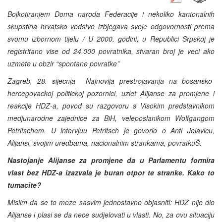
Bojkotiranjem Doma naroda Federacije i nekoliko kantonalnih
skupstina hrvatsko vodstvo izbjegava svoje odgovornosti prema
svomu izbornom tijelu / U 2000. godini, u Republici Srpskoj je
registritano vise od 24.000 povratnika, stvaran broj je veci ako
uzmete u obzir “spontane povratke”
Zagreb, 28. sijecnja ­ Najnovija prestrojavanja na bosansko-
hercegovackoj politickoj pozornici, uzlet Alijanse za promjene i
reakcije HDZ-a, povod su razgovoru s Visokim predstavnikom
medjunarodne zajednice za BiH, veleposlanikom Wolfgangom
Petritschem. U intervjuu Petritsch je govorio o Anti Jelavicu,
Alijansi, svojim uredbama, nacionalnim strankama, povratkuŠ.
Nastojanje Alijanse za promjene da u Parlamentu formira
vlast bez HDZ-a izazvala je buran otpor te stranke. Kako to
tumacite?
Mislim da se to moze sasvim jednostavno objasniti: HDZ nije dio
Alijanse i plasi se da nece sudjelovati u vlasti. No, za ovu situaciju