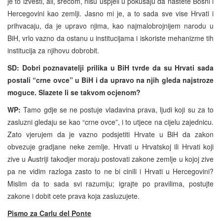
je to izvesti, ali, srecom, nisu uspjeli u pokusaju da nastete Bosni i
Hercegovini kao zemlji. Jasno mi je, a to sada sve vise Hrvati i
prihvacaju, da je upravo njima, kao najmalobrojnijem narodu u
BiH, vrlo vazno da ostanu u institucijama i iskoriste mehanizme tih
institucija za njihovu dobrobit.
SD: Dobri poznavatelji prilika u BiH tvrde da su Hrvati sada
postali “crne ovce” u BiH i da upravo na njih gleda najstroze
moguce. Slazete li se takvom ocjenom?
WP:
Tamo gdje se ne postuje vladavina prava, ljudi koji su za to
zasluzni gledaju se kao “crne ovce”, i to utjece na cijelu zajednicu.
Zato vjerujem da je vazno podsjetiti Hrvate u BiH da zakon
obvezuje gradjane neke zemlje. Hrvati u Hrvatskoj ili Hrvati koji
zive u Austriji takodjer moraju postovati zakone zemlje u kojoj zive
pa ne vidim razloga zasto to ne bi cinili i Hrvati u Hercegovini?
Mislim da to sada svi razumiju; igrajte po pravilima, postujte
zakone i dobit cete prava koja zasluzujete.
Pismo za Carlu del Ponte