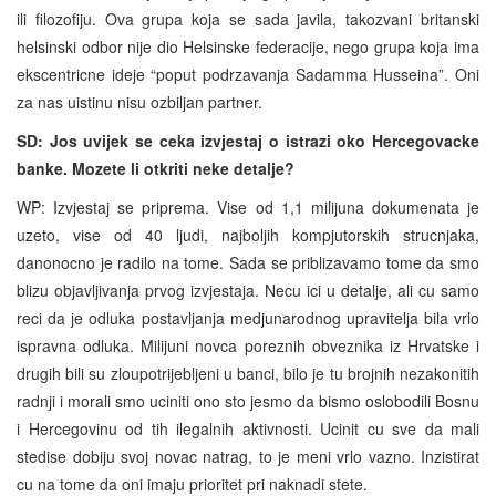
ili filozofiju. Ova grupa koja se sada javila, takozvani britanski
helsinski odbor nije dio Helsinske federacije, nego grupa koja ima
ekscentricne ideje “poput podrzavanja Sadamma Husseina”. Oni
za nas uistinu nisu ozbiljan partner.
SD: Jos uvijek se ceka izvjestaj o istrazi oko Hercegovacke
banke. Mozete li otkriti neke detalje?
WP: Izvjestaj se priprema. Vise od 1,1 milijuna dokumenata je
uzeto, vise od 40 ljudi, najboljih kompjutorskih strucnjaka,
danonocno je radilo na tome. Sada se priblizavamo tome da smo
blizu objavljivanja prvog izvjestaja. Necu ici u detalje, ali cu samo
reci da je odluka postavljanja medjunarodnog upravitelja bila vrlo
ispravna odluka. Milijuni novca poreznih obveznika iz Hrvatske i
drugih bili su zloupotrijebljeni u banci, bilo je tu brojnih nezakonitih
radnji i morali smo uciniti ono sto jesmo da bismo oslobodili Bosnu
i Hercegovinu od tih ilegalnih aktivnosti. Ucinit cu sve da mali
stedise dobiju svoj novac natrag, to je meni vrlo vazno. Inzistirat
cu na tome da oni imaju prioritet pri naknadi stete.