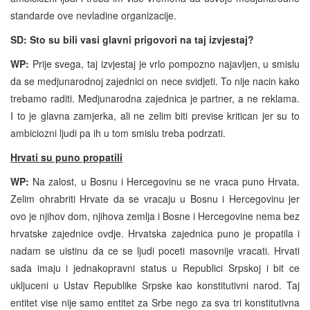
standarde ove nevladine organizacije.
SD: Sto su bili vasi glavni prigovori na taj izvjestaj?
WP:
Prije svega, taj izvjestaj je vrlo pompozno najavljen, u smislu
da se medjunarodnoj zajednici on nece svidjeti. To nije nacin kako
trebamo raditi. Medjunarodna zajednica je partner, a ne reklama.
I to je glavna zamjerka, ali ne zelim biti previse kritican jer su to
ambiciozni ljudi pa ih u tom smislu treba podrzati.
Hrvati su puno propatili
WP:
Na zalost, u Bosnu i Hercegovinu se ne vraca puno Hrvata.
Zelim ohrabriti Hrvate da se vracaju u Bosnu i Hercegovinu jer
ovo je njihov dom, njihova zemlja i Bosne i Hercegovine nema bez
hrvatske zajednice ovdje. Hrvatska zajednica puno je propatila i
nadam se uistinu da ce se ljudi poceti masovnije vracati. Hrvati
sada imaju i jednakopravni status u Republici Srpskoj i bit ce
ukljuceni u Ustav Republike Srpske kao konstitutivni narod. Taj
entitet vise nije samo entitet za Srbe nego za sva tri konstitutivna