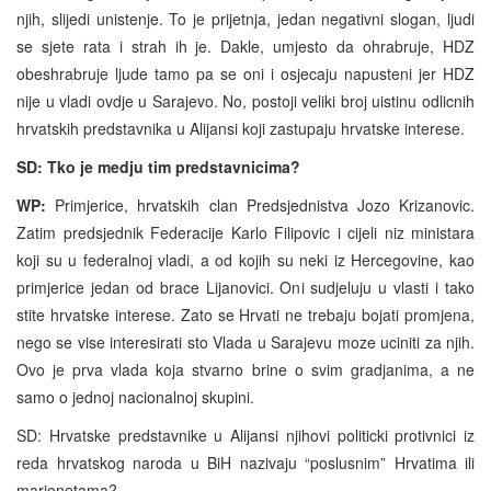
njih, slijedi unistenje. To je prijetnja, jedan negativni slogan, ljudi
se sjete rata i strah ih je. Dakle, umjesto da ohrabruje, HDZ
obeshrabruje ljude tamo pa se oni i osjecaju napusteni jer HDZ
nije u vladi ovdje u Sarajevo. No, postoji veliki broj uistinu odlicnih
hrvatskih predstavnika u Alijansi koji zastupaju hrvatske interese.
SD: Tko je medju tim predstavnicima?
WP:
Primjerice, hrvatskih clan Predsjednistva Jozo Krizanovic.
Zatim predsjednik Federacije Karlo Filipovic i cijeli niz ministara
koji su u federalnoj vladi, a od kojih su neki iz Hercegovine, kao
primjerice jedan od brace Lijanovici. Oni sudjeluju u vlasti i tako
stite hrvatske interese. Zato se Hrvati ne trebaju bojati promjena,
nego se vise interesirati sto Vlada u Sarajevu moze uciniti za njih.
Ovo je prva vlada koja stvarno brine o svim gradjanima, a ne
samo o jednoj nacionalnoj skupini.
SD: Hrvatske predstavnike u Alijansi njihovi politicki protivnici iz
reda hrvatskog naroda u BiH nazivaju “poslusnim” Hrvatima ili
marionetama?