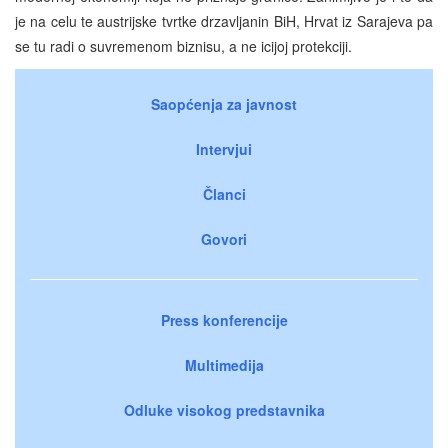
je na celu te austrijske tvrtke drzavljanin BiH, Hrvat iz Sarajeva pa
se tu radi o suvremenom biznisu, a ne icijoj protekciji.
Saopćenja za javnost
Intervjui
Članci
Govori
Press konferencije
Multimedija
Odluke visokog predstavnika