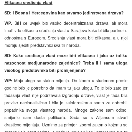
Efikasna sredisnja vlast
SD: I Bosna i Hercegovina kao stvarno jedinstvena drzava?
WP:
BiH ce uvijek biti visoko decentralizirana drzava, ali mora
imati vrlo efikasnu sredisnju vlast u Sarajevu kako bi bila partner u
odnosima s Europom. Sredisnja vlast mora biti efikasna, a u njoj
moraju sjediti predstavnici sva tri naroda.
SD: Kako sredisnja vlast moze biti efikasna i jaka uz toliku
nazocnost medjunarodne zajednice? Treba li i sama uloga
visokog predstavnika biti promijenjena?
WP:
Moja uloga se stalno mijenja. Do izbora u studenom prosle
godine bilo je potrebno da imam tu jaku ulogu. To je bilo zato jer
tadasnja vlast nije podrzavala izgradnju drzave, vlast je tada bila
previse nacionalisticka i bila je zainteresirana samo za dobrobit
pripadnika svoga vlastitog naroda. Mnoge zakone sam odbio,
smijenio sam dosta politicara. Sada se s Alijansom stvari
drasticno mijenjaju. Uzmimo za primjer Izborni zakon o kojemu se
raspravljalo cetiri godine, a sada je usvojen kao kompromis sva tri