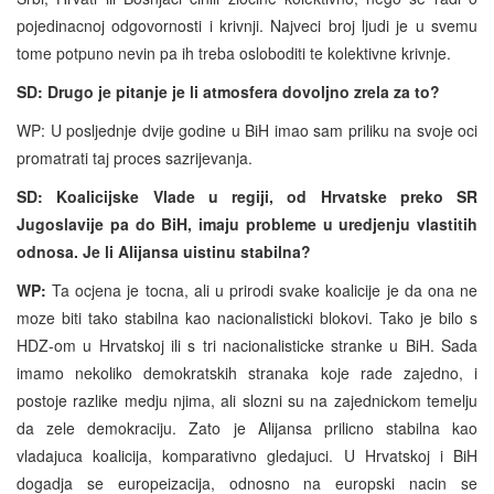
pojedinacnoj odgovornosti i krivnji. Najveci broj ljudi je u svemu
tome potpuno nevin pa ih treba osloboditi te kolektivne krivnje.
SD: Drugo je pitanje je li atmosfera dovoljno zrela za to?
WP: U posljednje dvije godine u BiH imao sam priliku na svoje oci
promatrati taj proces sazrijevanja.
SD: Koalicijske Vlade u regiji, od Hrvatske preko SR
Jugoslavije pa do BiH, imaju probleme u uredjenju vlastitih
odnosa. Je li Alijansa uistinu stabilna?
WP:
Ta ocjena je tocna, ali u prirodi svake koalicije je da ona ne
moze biti tako stabilna kao nacionalisticki blokovi. Tako je bilo s
HDZ-om u Hrvatskoj ili s tri nacionalisticke stranke u BiH. Sada
imamo nekoliko demokratskih stranaka koje rade zajedno, i
postoje razlike medju njima, ali slozni su na zajednickom temelju
da zele demokraciju. Zato je Alijansa prilicno stabilna kao
vladajuca koalicija, komparativno gledajuci. U Hrvatskoj i BiH
dogadja se europeizacija, odnosno na europski nacin se