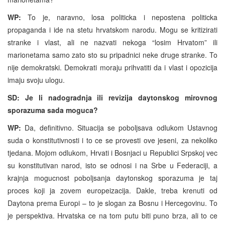
WP:
To je, naravno, losa politicka i nepostena politicka
propaganda i ide na stetu hrvatskom narodu. Mogu se kritizirati
stranke i vlast, ali ne nazvati nekoga “losim Hrvatom” ili
marionetama samo zato sto su pripadnici neke druge stranke. To
nije demokratski. Demokrati moraju prihvatiti da i vlast i opozicija
imaju svoju ulogu.
SD: Je li nadogradnja ili revizija daytonskog mirovnog
sporazuma sada moguca?
WP:
Da, definitivno. Situacija se poboljsava odlukom Ustavnog
suda o konstitutivnosti i to ce se provesti ove jeseni, za nekoliko
tjedana. Mojom odlukom, Hrvati i Bosnjaci u Republici Srpskoj vec
su konstitutivan narod, isto se odnosi i na Srbe u Federaciji, a
krajnja mogucnost poboljsanja daytonskog sporazuma je taj
proces koji ja zovem europeizacija. Dakle, treba krenuti od
Daytona prema Europi – to je slogan za Bosnu i Hercegovinu. To
je perspektiva. Hrvatska ce na tom putu biti puno brza, ali to ce