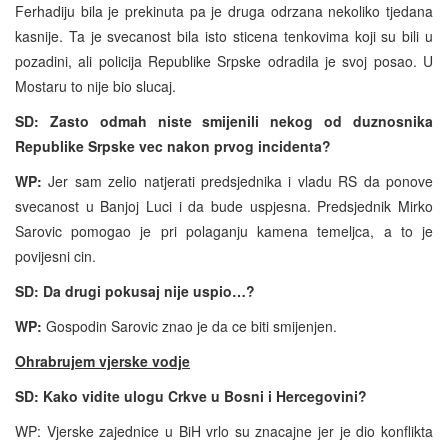
Ferhadiju bila je prekinuta pa je druga odrzana nekoliko tjedana
kasnije. Ta je svecanost bila isto sticena tenkovima koji su bili u
pozadini, ali policija Republike Srpske odradila je svoj posao. U
Mostaru to nije bio slucaj.
SD: Zasto odmah niste smijenili nekog od duznosnika
Republike Srpske vec nakon prvog incidenta?
WP:
Jer sam zelio natjerati predsjednika i vladu RS da ponove
svecanost u Banjoj Luci i da bude uspjesna. Predsjednik Mirko
Sarovic pomogao je pri polaganju kamena temeljca, a to je
povijesni cin.
SD: Da drugi pokusaj nije uspio…?
WP:
Gospodin Sarovic znao je da ce biti smijenjen.
Ohrabrujem vjerske vodje
SD: Kako vidite ulogu Crkve u Bosni i Hercegovini?
WP: Vjerske zajednice u BiH vrlo su znacajne jer je dio konflikta