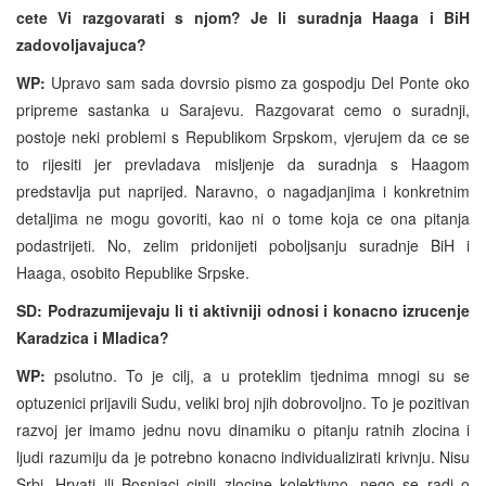
cete Vi razgovarati s njom? Je li suradnja Haaga i BiH
zadovoljavajuca?
WP:
Upravo sam sada dovrsio pismo za gospodju Del Ponte oko
pripreme sastanka u Sarajevu. Razgovarat cemo o suradnji,
postoje neki problemi s Republikom Srpskom, vjerujem da ce se
to rijesiti jer prevladava misljenje da suradnja s Haagom
predstavlja put naprijed. Naravno, o nagadjanjima i konkretnim
detaljima ne mogu govoriti, kao ni o tome koja ce ona pitanja
podastrijeti. No, zelim pridonijeti poboljsanju suradnje BiH i
Haaga, osobito Republike Srpske.
SD: Podrazumijevaju li ti aktivniji odnosi i konacno izrucenje
Karadzica i Mladica?
WP:
psolutno. To je cilj, a u proteklim tjednima mnogi su se
optuzenici prijavili Sudu, veliki broj njih dobrovoljno. To je pozitivan
razvoj jer imamo jednu novu dinamiku o pitanju ratnih zlocina i
ljudi razumiju da je potrebno konacno individualizirati krivnju. Nisu
Srbi, Hrvati ili Bosnjaci cinili zlocine kolektivno, nego se radi o