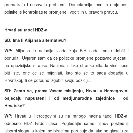
promatraju i rjesavaju problemi. Demokracija tece, a umjetnost
politike je kontrolirati te promjene i voditi ih u pravom pravcu.
Hrvati su taoci HDZ-a
SD: Ima li Alijansa alternativu?
WP:
Alijansa je najbolja vlada koju BiH sada moze dobiti i
ponuditi. Uvjeren sam da ce politicke promjene pozitivno utjecati i
na opozicijske stranke. Nacionalisticke stranke nikada vise nece
biti iste, one ce se mijenjati, kao sto se to sada dogadja u
Hrvatskoj, ili ce potpuno izgubiti svoju poziciju.
SD: Zasto se, prema Vasem misljenju, Hrvati u Hercegovini
osjecaju napusteni i od medjunarodne zajednice i od
Hrvatske?
WP:
Hrvati u Hercegovini su na mnogo nacina taoci HDZ-a,
odnosno HDZ tvrdolinijasa. Pogledajte samo njihov posljednji
izborni slogan u kojem se biracima porucuje da, ako ne glasaju za