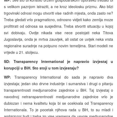
s velikom paznjom istraziti, a ne kroz ideolosku prizmu. Ako blizi
trgovinski odnosi mogu otvoriti vise radnih mjesta, onda zasto ne?
Treba gledati vrlo pragmaticno, odnosno vidjeti kako zemlja moze
profitirati od odnosa sa susjedima. Treba stvoriti situaciju u kojoj
svi dobivaju. Ovdje nikada vise nece postojati neka Titova
Jugoslavija, onda je mrtva zauvijek, ali ostat ce uvijek neka vrsta
regionalne suradnje na potpuno novim temeljima. Stari modeli ne
vrijede u 21. stoljecu.
SD: Transparency International je napravio izvjestaj u
korupciji u BiH. Sto stoji u tom izvjestaju?
WP:
Transparency International do sada je napravio dva
izvjestaja; jedan oko drvne industrije i sumarstva i drugi o pitanju
transparentnosti medjunarodne zajednice u BiH. Taj izvjestaj o
navodnoj netransparentnosti medjunarodne zajednice vrlo je
dubiozan i nema kvalitetu koja bi se ocekivala od Transparency
Internationala. To je pocetak njihova rada u BiH, to su mladi i
ambiciozni ljudi i treba im vise vremena da usvoje medjunarodne