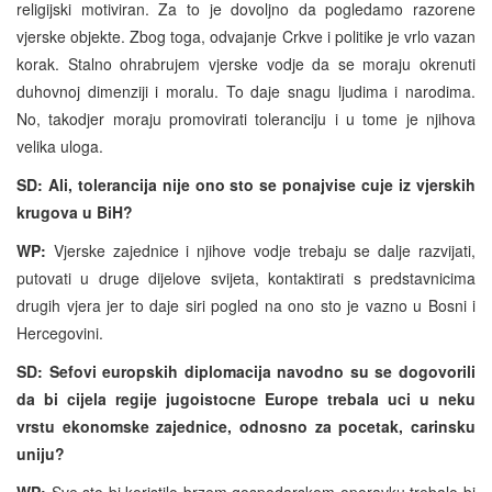
religijski motiviran. Za to je dovoljno da pogledamo razorene
vjerske objekte. Zbog toga, odvajanje Crkve i politike je vrlo vazan
korak. Stalno ohrabrujem vjerske vodje da se moraju okrenuti
duhovnoj dimenziji i moralu. To daje snagu ljudima i narodima.
No, takodjer moraju promovirati toleranciju i u tome je njihova
velika uloga.
SD: Ali, tolerancija nije ono sto se ponajvise cuje iz vjerskih
krugova u BiH?
WP:
Vjerske zajednice i njihove vodje trebaju se dalje razvijati,
putovati u druge dijelove svijeta, kontaktirati s predstavnicima
drugih vjera jer to daje siri pogled na ono sto je vazno u Bosni i
Hercegovini.
SD: Sefovi europskih diplomacija navodno su se dogovorili
da bi cijela regije jugoistocne Europe trebala uci u neku
vrstu ekonomske zajednice, odnosno za pocetak, carinsku
uniju?
WP:
Sve sto bi koristilo brzem gospodarskom oporavku trebalo bi