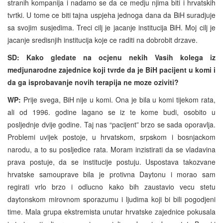
stranih kompanija i nadamo se da ce medju njima biti i hrvatskih
tvrtki. U tome ce biti tajna uspjeha jednoga dana da BiH suradjuje
sa svojim susjedima. Treci cilj je jacanje institucija BiH. Moj cilj je
jacanje sredisnjih institucija koje ce raditi na dobrobit drzave.
SD: Kako gledate na ocjenu nekih Vasih kolega iz
medjunarodne zajednice koji tvrde da je BiH pacijent u komi i
da ga isprobavanje novih terapija ne moze oziviti?
WP:
Prije svega, BiH nije u komi. Ona je bila u komi tijekom rata,
ali od 1996. godine lagano se iz te kome budi, osobito u
posljednje dvije godine. Taj nas “pacijent” brzo se sada oporavlja.
Problemi uvijek postoje, u hrvatskom, srpskom i bosnjackom
narodu, a to su posljedice rata. Moram inzistirati da se vladavina
prava postuje, da se institucije postuju. Uspostava takozvane
hrvatske samouprave bila je protivna Daytonu i morao sam
regirati vrlo brzo i odlucno kako bih zaustavio vecu stetu
daytonskom mirovnom sporazumu i ljudima koji bi bili pogodjeni
time. Mala grupa ekstremista unutar hrvatske zajednice pokusala