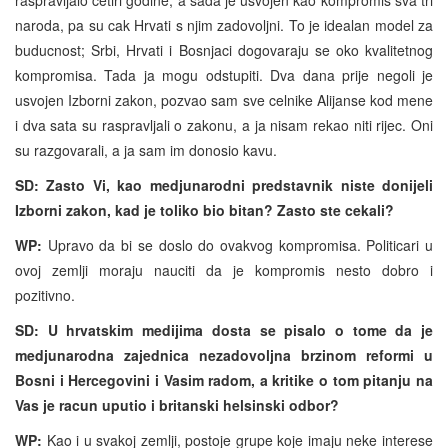
naroda, pa su cak Hrvati s njim zadovoljni. To je idealan model za
buducnost; Srbi, Hrvati i Bosnjaci dogovaraju se oko kvalitetnog
kompromisa. Tada ja mogu odstupiti. Dva dana prije negoli je
usvojen Izborni zakon, pozvao sam sve celnike Alijanse kod mene
i dva sata su raspravljali o zakonu, a ja nisam rekao niti rijec. Oni
su razgovarali, a ja sam im donosio kavu.
SD: Zasto Vi, kao medjunarodni predstavnik niste donijeli
Izborni zakon, kad je toliko bio bitan? Zasto ste cekali?
WP:
Upravo da bi se doslo do ovakvog kompromisa. Politicari u
ovoj zemlji moraju nauciti da je kompromis nesto dobro i
pozitivno.
SD: U hrvatskim medijima dosta se pisalo o tome da je
medjunarodna zajednica nezadovoljna brzinom reformi u
Bosni i Hercegovini i Vasim radom, a kritike o tom pitanju na
Vas je racun uputio i britanski helsinski odbor?
WP:
Kao i u svakoj zemlji, postoje grupe koje imaju neke interese