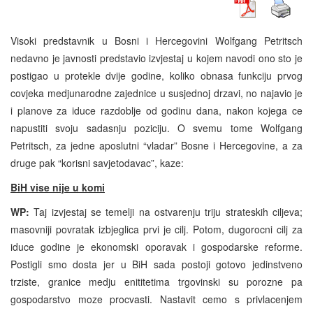
Visoki predstavnik u Bosni i Hercegovini Wolfgang Petritsch
nedavno je javnosti predstavio izvjestaj u kojem navodi ono sto je
postigao u protekle dvije godine, koliko obnasa funkciju prvog
covjeka medjunarodne zajednice u susjednoj drzavi, no najavio je
i planove za iduce razdoblje od godinu dana, nakon kojega ce
napustiti svoju sadasnju poziciju. O svemu tome Wolfgang
Petritsch, za jedne aposlutni “vladar” Bosne i Hercegovine, a za
druge pak “korisni savjetodavac”, kaze:
BiH vise nije u komi
WP:
Taj izvjestaj se temelji na ostvarenju triju strateskih ciljeva;
masovniji povratak izbjeglica prvi je cilj. Potom, dugorocni cilj za
iduce godine je ekonomski oporavak i gospodarske reforme.
Postigli smo dosta jer u BiH sada postoji gotovo jedinstveno
trziste, granice medju enititetima trgovinski su porozne pa
gospodarstvo moze procvasti. Nastavit cemo s privlacenjem