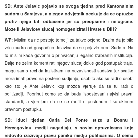
SD: Ante Jelavic pojavio se ovoga tjedna pred Kantonalnim
sudom u Sarajevu, a njegov odvjetnik ocekuje da ce optuzbe
protiv njega biti odbacene jer su preopsirne i nelogicne.
Moze li Jelavicev slucaj homogenizirati Hrvate u BiH?
WP:
Mislim da ne postoje temelji za takve ocjene. Drzim da je bilo
vrlo mudro od gospodina Jelavica da se pojavio pred Sudom. Na
to mislim kada govorim o prihvacanju legalno izabranih institucija.
Dalje ne zelim komentirati njegov slucaj dokle god postupak traje,
mogu samo reci da inzistiram na nezavisnosti sudstva jer svatko
mora imati pravo na posteno sudjenje, osobito ako se radi o osobi
kao sto je Ante Jelavic koji mozda vjeruje da se tu radi o
politizaciji. Pobrinut cemo se da budu ispostovani najvisi pravni
standardi, a vjerujem da ce se raditi o postenom i korektnom
pravnom postupku.
SD: Iduci tjedan Carla Del Ponte stize u Bosnu i
Hercegovinu, mediji nagadjaju, s novim optuznicama koje
redovito izazivaju pravu paniku medju politicarima. O cemu