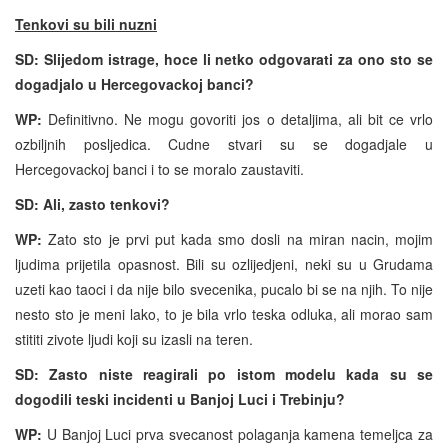
Tenkovi su bili nuzni
SD: Slijedom istrage, hoce li netko odgovarati za ono sto se
dogadjalo u Hercegovackoj banci?
WP:
Definitivno. Ne mogu govoriti jos o detaljima, ali bit ce vrlo
ozbiljnih posljedica. Cudne stvari su se dogadjale u
Hercegovackoj banci i to se moralo zaustaviti.
SD: Ali, zasto tenkovi?
WP:
Zato sto je prvi put kada smo dosli na miran nacin, mojim
ljudima prijetila opasnost. Bili su ozlijedjeni, neki su u Grudama
uzeti kao taoci i da nije bilo svecenika, pucalo bi se na njih. To nije
nesto sto je meni lako, to je bila vrlo teska odluka, ali morao sam
stititi zivote ljudi koji su izasli na teren.
SD: Zasto niste reagirali po istom modelu kada su se
dogodili teski incidenti u Banjoj Luci i Trebinju?
WP:
U Banjoj Luci prva svecanost polaganja kamena temeljca za