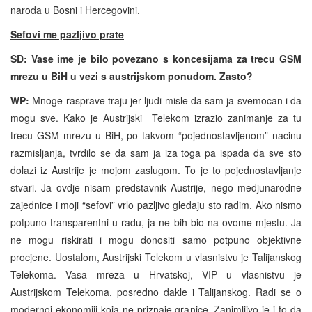
naroda u Bosni i Hercegovini.
Sefovi me pazljivo prate
SD: Vase ime je bilo povezano s koncesijama za trecu GSM
mrezu u BiH u vezi s austrijskom ponudom. Zasto?
WP:
Mnoge rasprave traju jer ljudi misle da sam ja svemocan i da
mogu sve. Kako je Austrijski Telekom izrazio zanimanje za tu
trecu GSM mrezu u BiH, po takvom “pojednostavljenom” nacinu
razmisljanja, tvrdilo se da sam ja iza toga pa ispada da sve sto
dolazi iz Austrije je mojom zaslugom. To je to pojednostavljanje
stvari. Ja ovdje nisam predstavnik Austrije, nego medjunarodne
zajednice i moji “sefovi” vrlo pazljivo gledaju sto radim. Ako nismo
potpuno transparentni u radu, ja ne bih bio na ovome mjestu. Ja
ne mogu riskirati i mogu donositi samo potpuno objektivne
procjene. Uostalom, Austrijski Telekom u vlasnistvu je Talijanskog
Telekoma. Vasa mreza u Hrvatskoj, VIP u vlasnistvu je
Austrijskom Telekoma, posredno dakle i Talijanskog. Radi se o
modernoj ekonomiji koja ne priznaje granice. Zanimljivo je i to da