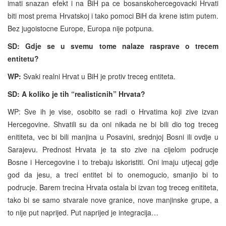
imati snazan efekt i na BiH pa ce bosanskohercegovacki Hrvati
biti most prema Hrvatskoj i tako pomoci BiH da krene istim putem.
Bez jugoistocne Europe, Europa nije potpuna.
SD: Gdje se u svemu tome nalaze rasprave o trecem
entitetu?
WP:
Svaki realni Hrvat u BiH je protiv treceg entiteta.
SD: A koliko je tih “realisticnih” Hrvata?
WP: Sve ih je vise, osobito se radi o Hrvatima koji zive izvan
Hercegovine. Shvatili su da oni nikada ne bi bili dio tog treceg
enititeta, vec bi bili manjina u Posavini, srednjoj Bosni ili ovdje u
Sarajevu. Prednost Hrvata je ta sto zive na cijelom podrucje
Bosne i Hercegovine i to trebaju iskoristiti. Oni imaju utjecaj gdje
god da jesu, a treci entitet bi to onemogucio, smanjio bi to
podrucje. Barem trecina Hrvata ostala bi izvan tog treceg enititeta,
tako bi se samo stvarale nove granice, nove manjinske grupe, a
to nije put naprijed. Put naprijed je integracija…