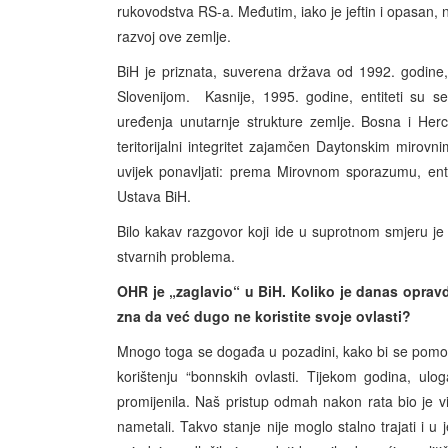
rukovodstva RS-a. Međutim, iako je jeftin i opasan, 
razvoj ove zemlje.
BiH je priznata, suverena država od 1992. godine
Slovenijom. Kasnije, 1995. godine, entiteti su 
uređenja unutarnje strukture zemlje. Bosna i Herc
teritorijalni integritet zajamčen Daytonskim mir
uvijek ponavljati: prema Mirovnom sporazumu, ent
Ustava BiH.
Bilo kakav razgovor koji ide u suprotnom smjeru je
stvarnih problema.
OHR je „zaglavio“ u BiH. Koliko je danas opravd
zna da već dugo ne koristite svoje ovlasti?
Mnogo toga se događa u pozadini, kako bi se pomo
korištenju “bonnskih ovlasti. Tijekom godina, ul
promijenila. Naš pristup odmah nakon rata bio je v
nametali. Takvo stanje nije moglo stalno trajati i 