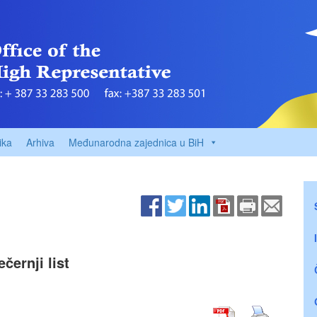
ika
Arhiva
Međunarodna zajednica u BiH
černji list