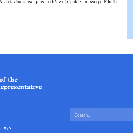
A vladavina prava, pravna država je ipak iznad svega. Prioritet
m 5+2