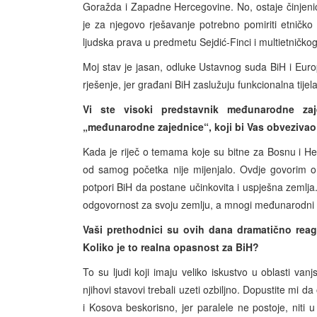
Goražda i Zapadne Hercegovine. No, ostaje činjenica
je za njegovo rješavanje potrebno pomiriti etničk
ljudska prava u predmetu Sejdić-Finci i multietničko
Moj stav je jasan, odluke Ustavnog suda BiH i Eur
rješenje, jer građani BiH zaslužuju funkcionalna tijel
Vi ste visoki predstavnik međunarodne zaj
„međunarodne zajednice“, koji bi Vas obvezivao
Kada je riječ o temama koje su bitne za Bosnu i H
od samog početka nije mijenjalo. Ovdje govorim o po
potpori BiH da postane učinkovita i uspješna zemlja.
odgovornost za svoju zemlju, a mnogi međunarodni 
Vaši prethodnici su ovih dana dramatično reag
Koliko je to realna opasnost za BiH?
To su ljudi koji imaju veliko iskustvo u oblasti van
njihovi stavovi trebali uzeti ozbiljno. Dopustite mi
i Kosova beskorisno, jer paralele ne postoje, niti 