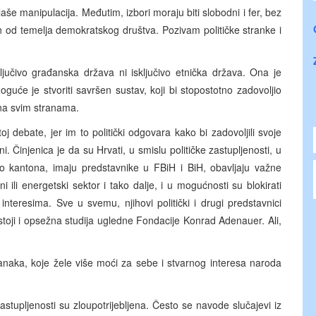
aše manipulacija. Međutim, izbori moraju biti slobodni i fer, bez
an od temelja demokratskog društva. Pozivam političke stranke i
ljučivo građanska država ni isključivo etnička država. Ona je
guće je stvoriti savršen sustav, koji bi stopostotno zadovoljio
a na svim stranama.
j debate, jer im to politički odgovara kako bi zadovoljili svoje
ni. Činjenica je da su Hrvati, u smislu političke zastupljenosti, u
iko kantona, imaju predstavnike u FBiH i BiH, obavljaju važne
 ili energetski sektor i tako dalje, i u mogućnosti su blokirati
nteresima. Sve u svemu, njihovi politički i drugi predstavnici
stoji i opsežna studija ugledne Fondacije Konrad Adenauer. Ali,
ranaka, koje žele više moći za sebe i stvarnog interesa naroda
tupljenosti su zloupotrijebljena. Često se navode slučajevi iz