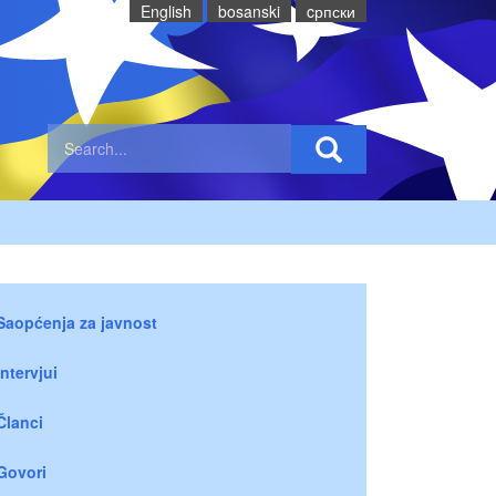
English
bosanski
cрпски
Saopćenja za javnost
Intervjui
Članci
Govori