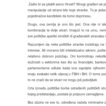
Zašto bi se plašili samo Hrvati? Mnogi građani se pl
manipulacije od strane bilo koje stranke. To je jed
pojedinačne kandidate da tome doprinesu.
Drugo, ova zemlja je ono što jest. Ona nije ni isk
kombinacija te dvije stvari. Imajući to na umu, nemo
sve političke apetite etničkih ili građanskih stranak
Razumijem da neke političke stranke inzistiraju na to
interese. Ali moramo biti intelektualno iskreni, pošte
relativno dobrom položaju. Oni kontroliraju nekol
dužnosti u sektorima kao što su financijski, bankovni
parlamentarne odluke kada one zaprijete njihovim i
imaju svakako velik utjecaj u FBiH i BiH. O tome po
to ne znači da se stvari ne mogu još poboljšati.
Crta između političke borbe određenih političkih st
kojeg predstavljaju, postala je potpuno zamagljena.
Bez obzira ne sve to, određena načela minimalne zas