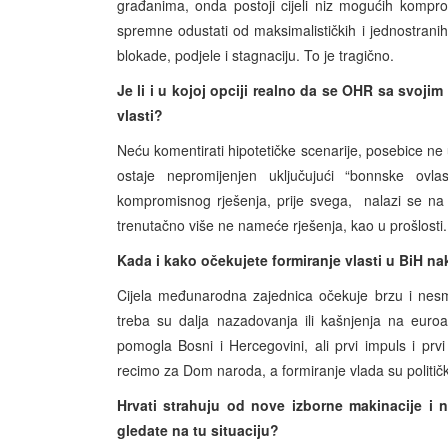
građanima, onda postoji cijeli niz mogućih kompro
spremne odustati od maksimalističkih i jednostran
blokade, podjele i stagnaciju. To je tragično.
Je li i u kojoj opciji realno da se OHR sa svojim
vlasti?
Neću komentirati hipotetičke scenarije, posebice n
ostaje nepromijenjen uključujući “bonnske ovl
kompromisnog rješenja, prije svega, nalazi se na 
trenutačno više ne nameće rješenja, kao u prošlosti.
Kada i kako očekujete formiranje vlasti u BiH n
Cijela međunarodna zajednica očekuje brzu i nesme
treba su dalja nazadovanja ili kašnjenja na euro
pomogla Bosni i Hercegovini, ali prvi impuls i prv
recimo za Dom naroda, a formiranje vlada su politička 
Hrvati strahuju od nove izborne makinacije i ne
gledate na tu situaciju?