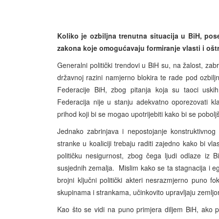
Koliko je ozbiljna trenutna situacija u BiH, p
zakona koje omogućavaju formiranje vlasti i ošt
Generalni politički trendovi u BiH su, na žalost, zabr
državnoj razini namjerno blokira te rade pod ozbilj
Federacije BiH, zbog pitanja koja su taoci uskih
Federacija nije u stanju adekvatno oporezovati kla
prihod koji bi se mogao upotrijebiti kako bi se pobol
Jednako zabrinjava i nepostojanje konstruktivnog 
stranke u koaliciji trebaju raditi zajedno kako bi vl
političku nesigurnost, zbog čega ljudi odlaze iz B
susjednih zemalja. Mislim kako se ta stagnacija i egz
brojni ključni politički akteri nesrazmjerno puno f
skupinama i strankama, učinkovito upravljaju zemljom
Kao što se vidi na puno primjera diljem BiH, ako pol