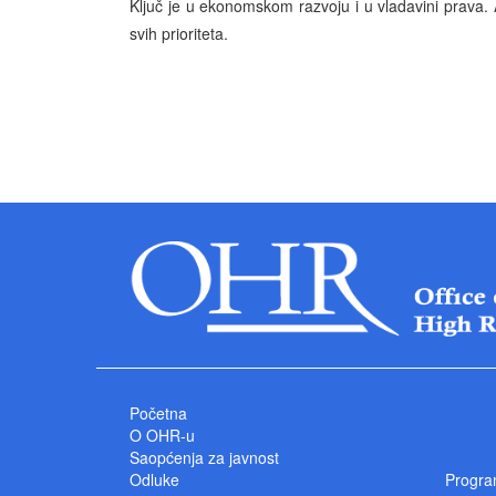
Ključ je u ekonomskom razvoju i u vladavini prava. 
svih prioriteta.
Početna
O OHR-u
Saopćenja za javnost
Odluke
Progra