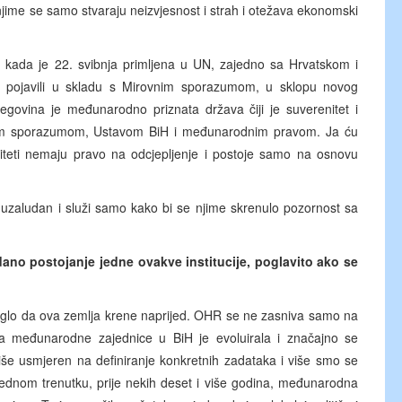
njime se samo stvaraju neizvjesnost i strah i otežava ekonomski
, kada je 22. svibnja primljena u UN, zajedno sa Hrvatskom i
se pojavili u skladu s Mirovnim sporazumom, u sklopu novog
egovina je međunarodno priznata država čiji je suverenitet i
ovnim sporazumom, Ustavom BiH i međunarodnim pravom. Ja ću
iteti nemaju pravo na odcjepljenje i postoje samo na osnovu
 uzaludan i služi samo kako bi se njime skrenulo pozornost sa
ano postojanje jedne ovakve institucije, poglavito ako se
glo da ova zemlja krene naprijed. OHR se ne zasniva samo na
oga međunarodne zajednice u BiH je evoluirala i značajno se
iše usmjeren na definiranje konkretnih zadataka i više smo se
u jednom trenutku, prije nekih deset i više godina, međunarodna