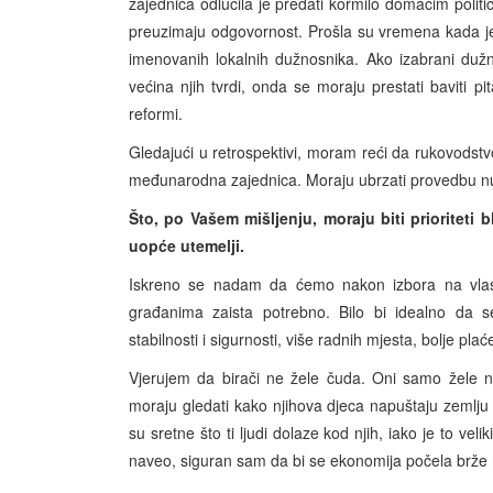
zajednica odlučila je predati kormilo domaćim politič
preuzimaju odgovornost. Prošla su vremena kada je
imenovanih lokalnih dužnosnika. Ako izabrani dužno
većina njih tvrdi, onda se moraju prestati baviti p
reformi.
Gledajući u retrospektivi, moram reći da rukovodst
međunarodna zajednica. Moraju ubrzati provedbu nužni
Što, po Vašem mišljenju, moraju biti prioriteti
uopće utemelji.
Iskreno se nadam da ćemo nakon izbora na vlasti 
građanima zaista potrebno. Bilo bi idealno da se
stabilnosti i sigurnosti, više radnih mjesta, bolje pl
Vjerujem da birači ne žele čuda. Oni samo žele no
moraju gledati kako njihova djeca napuštaju zemlju 
su sretne što ti ljudi dolaze kod njih, iako je to ve
naveo, siguran sam da bi se ekonomija počela brže raz