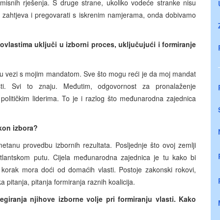
misnih rješenja. S druge strane, ukoliko vodeće stranke nisu
ih zahtjeva i pregovarati s iskrenim namjerama, onda dobivamo
 ovlastima uključi u izborni proces, uključujući i formiranje
e u vezi s mojim mandatom. Sve što mogu reći je da moj mandat
asti. Svi to znaju. Međutim, odgovornost za pronalaženje
političkim liderima. To je i razlog što međunarodna zajednica
akon izbora?
tanu provedbu izbornih rezultata. Posljednje što ovoj zemlji
atlantskom putu. Cijela međunarodna zajednica je tu kako bi
i korak mora doći od domaćih vlasti. Postoje zakonski rokovi,
pitanja, pitanja formiranja raznih koalicija.
giranja njihove izborne volje pri formiranju vlasti. Kako