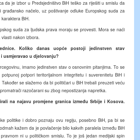
 da je izbor u Predsjedništvo BiH teško za riješiti u smislu da
o i građansko načelo, uz poštivanje odluke Europskog suda za
g karaktera BiH.
opskog suda za ljudska prava moraju se provesti. Mora se naći
a vlasti nakon izbora.
ednice. Koliko danas uopće postoji jedinstven stav
 i usmjeravao u djelovanju?
ercegovinu, imamo jedinstven stav o osnovnim pitanjima. To se
tpunoj potpori teritorijalnom integritetu i suverenitetu BiH i
 Također se slažemo da bi političari u BiH trebali preuzeti veću
promatrači razočarani su zbog nepostizanja napretka.
irali na najavu promjene granica između Srbije i Kosova.
jske politike i dobro poznaju ovu regiju, posebno BiH, pa bi se
 da odmah kažem da je povlačenje bilo kakvih paralela između BiH
u pravnom ni u političkom smislu. To je još jedan medijski spin