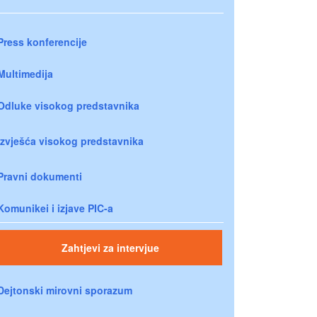
Press konferencije
Multimedija
Odluke visokog predstavnika
Izvješća visokog predstavnika
Pravni dokumenti
Komunikei i izjave PIC-a
Zahtjevi za intervjue
Dejtonski mirovni sporazum