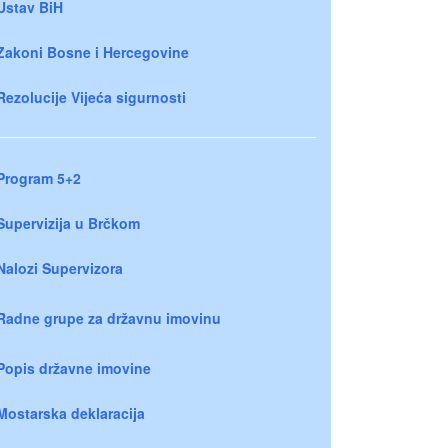
Ustav BiH
Zakoni Bosne i Hercegovine
Rezolucije Vijeća sigurnosti
Program 5+2
Supervizija u Brčkom
Nalozi Supervizora
Radne grupe za državnu imovinu
Popis državne imovine
Mostarska deklaracija