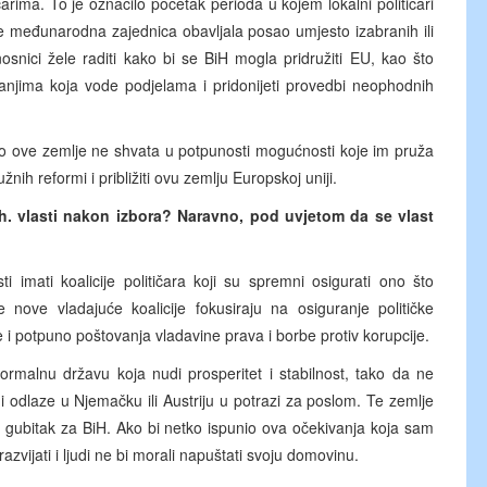
arima. To je označilo početak perioda u kojem lokalni političari
 međunarodna zajednica obavljala posao umjesto izabranih ili
snici žele raditi kako bi se BiH mogla pridružiti EU, kao što
itanjima koja vode podjelama i pridonijeti provedbi neophodnih
vo ove zemlje ne shvata u potpunosti mogućnosti koje im pruža
h reformi i približiti ovu zemlju Europskoj uniji.
 bh. vlasti nakon izbora? Naravno, pod uvjetom da se vlast
imati koalicije političara koji su spremni osigurati ono što
 nove vladajuće koalicije fokusiraju na osiguranje političke
aće i potpuno poštovanja vladavine prava i borbe protiv korupcije.
rmalnu državu koja nudi prosperitet i stabilnost, tako da ne
i odlaze u Njemačku ili Austriju u potrazi za poslom. Te zemlje
liki gubitak za BiH. Ako bi netko ispunio ova očekivanja koja sam
vijati i ljudi ne bi morali napuštati svoju domovinu.