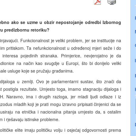
osebno ako se uzme u obzir nepostojanje odredbi Izbornog
ru predizbornu retoriku?
injavajući. Funkcionalnost je veliki problem, jer se institucije na
nim pritiskom. Ta nefunkcionalnost u određenoj mjeri seže i do
 interesa pojedinih stranaka. Primjerice, nevjerojatno je da
dionice na način kao svugdje u Europi, što bi donijelo veliki
jšale usluge koje se pružaju građanima.
dijaloga u zemlji. Ovo je parlamentarni sustav, što znači da
ast postigla rezultate. Umjesto toga, imamo stagnaciju dijaloga i
iH. Naravno, ima i drugih razloga, jer mladi ljudi odlaze i iz
odus mladih koji je prati mogu izravno pripisati činjenici da se
okusiraju na etnička i nacionalna pitanja umjesto da, s ostalim
 i rješavaju istinske probleme.
itičke elite imaju političku volju i osjećaj odgovornosti prema