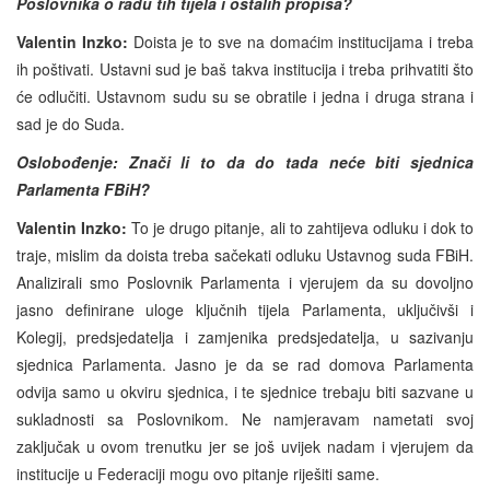
Poslovnika o radu tih tijela i ostalih propisa?
Valentin Inzko:
Doista je to sve na domaćim institucijama i treba
ih poštivati. Ustavni sud je baš takva institucija i treba prihvatiti što
će odlučiti. Ustavnom sudu su se obratile i jedna i druga strana i
sad je do Suda.
Oslobođenje: Znači li to da do tada neće biti sjednica
Parlamenta FBiH?
Valentin Inzko:
To je drugo pitanje, ali to zahtijeva odluku i dok to
traje, mislim da doista treba sačekati odluku Ustavnog suda FBiH.
Analizirali smo Poslovnik Parlamenta i vjerujem da su dovoljno
jasno definirane uloge ključnih tijela Parlamenta, uključivši i
Kolegij, predsjedatelja i zamjenika predsjedatelja, u sazivanju
sjednica Parlamenta. Jasno je da se rad domova Parlamenta
odvija samo u okviru sjednica, i te sjednice trebaju biti sazvane u
sukladnosti sa Poslovnikom. Ne namjeravam nametati svoj
zaključak u ovom trenutku jer se još uvijek nadam i vjerujem da
institucije u Federaciji mogu ovo pitanje riješiti same.