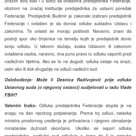
izrazim svoj stav i u svezi sa ovlastima predsjednika Federacije,
obzirom na značaj institucije predsjednika za ustavni poredak
Federacije. Predsjednik Budimir je zakonski izabrani predsjednik
Federacije i ovlašten je da donosi odluke sukladno Ustavu i
zakonima. Te ovlasti se moraju poštivati. Naravno, znam da
postoji spor oko činjenica na temelju kojih je predsjednik donio
svoju odluku. U takvom slučaju, svaka Ustavom ili zakonom
ovlaštena osoba, naravno, ima puno pravo tu odluku osporiti pred
nadležnim tijelima. Ako se to ne dogodi, odluka ostaje na snazi,
osim ako ili dok drugačije ne odluči nadležni sud.
Oslobođenje: Može li Desnica Radivojević prije odluke
Ustavnog suda (o njegovoj ostavci) sudjelovati u radu Vlade
FBiH?
Valentin Inzko:
Odluka predsjednika Federacije stupila je na
snagu na dan njezinog potpisivanja. Prema toj odluci, ostavka
ministra prostornog uređenja je prihvaćena i njegovo obnašanje
ministarske dužnosti okončano. Ukoliko se ospori odluka
predsjednika, nadležni sud odlučuje o tome da li je ostavka