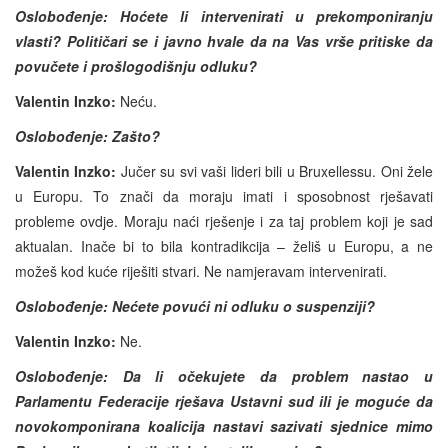
Oslobođenje: Hoćete li intervenirati u prekomponira
nju
vlasti? Političari se i javno hvale da na Vas vrše pritiske da
povučete i prošlogodišnju odluku?
Valentin Inzko:
Neću.
Oslobođenje: Zašto?
Valentin Inzko:
Jučer su svi vaši lideri bili u Bruxellessu. Oni žele
u Europu. To znači da moraju imati i sposobnost rješavati
probleme ovdje. Moraju naći rješenje i za taj problem koji je sad
aktualan. Inače bi to bila kontradikcija – želiš u Europu, a ne
možeš kod kuće riješiti stvari. Ne namjeravam intervenirati.
Oslobođenje: Nećete povući ni odluku o suspenziji?
Valentin Inzko:
Ne.
Oslobođenje: Da li očekujete da problem nastao u
Parlamentu Federacije rješava Ustavni sud ili je moguće da
novokomponirana koalicija nastavi sazivati sjednice mimo