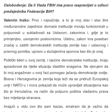
Oslobođenje: Da li Vlada FBiH ima pravo raspravljati o odluci
predsjednika Federacije BiH?
Valentin Inzko:
Prvo i najvažnije, a to je moj stav i stav šire
međunarodne zajednice: domaće institucije moraju funkcionirati u
potpunosti u sukladnosti sa Ustavom, zakonima i, gdje je to
primjenjivo, usvojenim poslovnicima. Uistinu, zakon ima poseban
značaj u zaštiti demokratskih institucija zemlje kao i ustavnog i
pravnog poretka, upravo u slučajevima sporova kao što je ovaj.
Politički lideri u ovoj zemlji, i njezine demokratske institucije, imaju
sposobnost da riješe situaciju vlastitim snagama. Ne vjerujem da
bi moj angažman u ovoj fazi pomogao jačanju demokracije ovdje.
Bosna i Hercegovina je zemlja koja teži da se pridruži Europskoj
uniji i NATO-u i mora pokazati da može upravljati situacijama kao
što je trenutačna, na način da potpuno poštiva vladavinu prava
bez miješanja stranaca.
Imajući u vidu ovo što sam kazao, smatram da je važno da