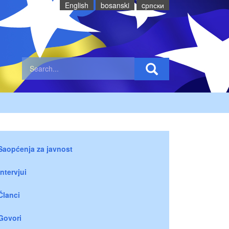
English
bosanski
cрпски
Saopćenja za javnost
Intervjui
Članci
Govori