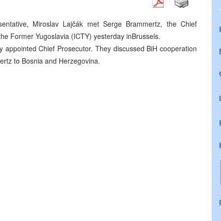
entative, Miroslav Lajčák met Serge Brammertz, the Chief
r the Former Yugoslavia (ICTY) yesterday inBrussels.
ly appointed Chief Prosecutor. They
discussed BiH cooperation
ertz to Bosnia and Herzegovina.