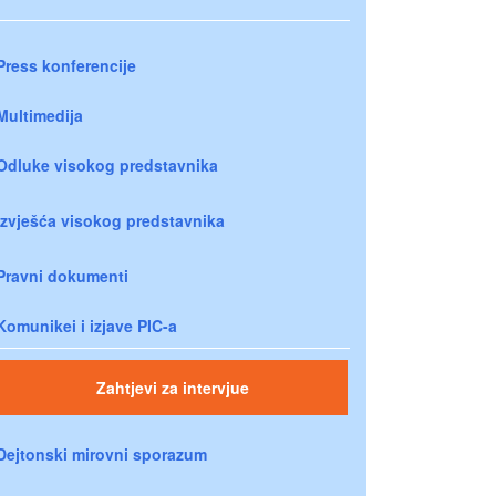
Press konferencije
Multimedija
Odluke visokog predstavnika
Izvješća visokog predstavnika
Pravni dokumenti
Komunikei i izjave PIC-a
Zahtjevi za intervjue
Dejtonski mirovni sporazum