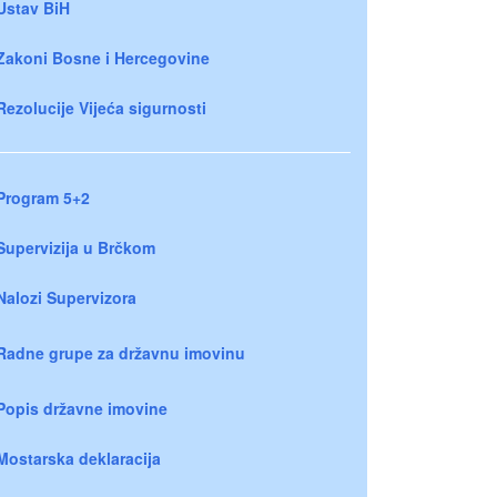
Ustav BiH
Zakoni Bosne i Hercegovine
Rezolucije Vijeća sigurnosti
Program 5+2
Supervizija u Brčkom
Nalozi Supervizora
Radne grupe za državnu imovinu
Popis državne imovine
Mostarska deklaracija