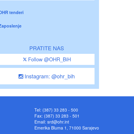
OHR tenderi
Zaposlenje
PRATITE NAS
Follow @OHR_BiH
Instagram: @ohr_bih
Tel: (387) 33 283 - 500
Fax: (387) 33 283 - 501
Email:
srd@ohr.int
Emerika Bluma 1, 71000 Sarajevo