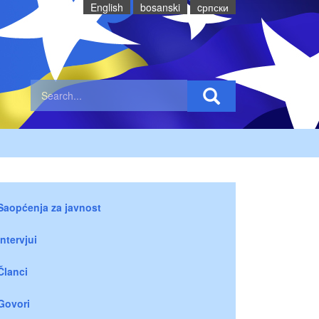
English
bosanski
cрпски
Saopćenja za javnost
Intervjui
Članci
Govori