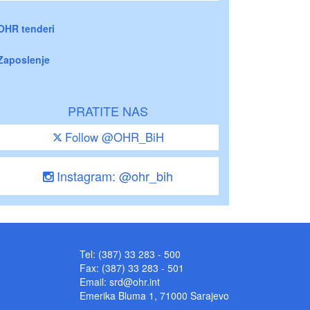
OHR tenderi
Zaposlenje
PRATITE NAS
Follow @OHR_BiH
Instagram: @ohr_bih
Tel: (387) 33 283 - 500
Fax: (387) 33 283 - 501
Email:
srd@ohr.int
Emerika Bluma 1, 71000 Sarajevo