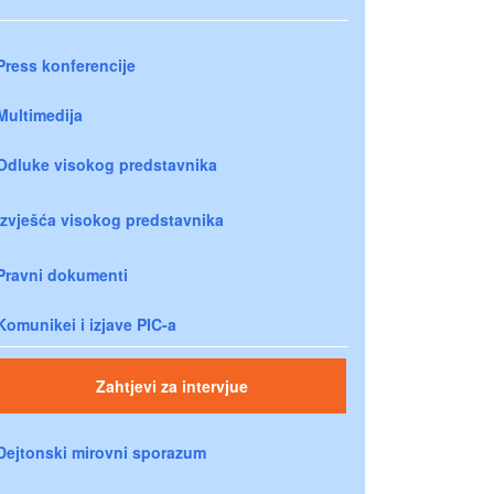
Press konferencije
Multimedija
Odluke visokog predstavnika
Izvješća visokog predstavnika
Pravni dokumenti
Komunikei i izjave PIC-a
Zahtjevi za intervjue
Dejtonski mirovni sporazum