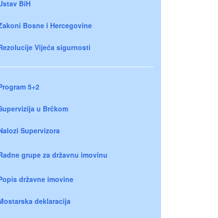
Ustav BiH
Zakoni Bosne i Hercegovine
Rezolucije Vijeća sigurnosti
Program 5+2
Supervizija u Brčkom
Nalozi Supervizora
Radne grupe za državnu imovinu
Popis državne imovine
Mostarska deklaracija