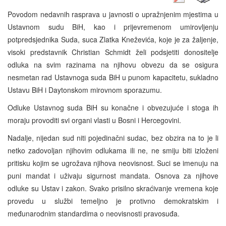
Povodom nedavnih rasprava u javnosti o upražnjenim mjestima u
Ustavnom sudu BiH, kao i prijevremenom umirovljenju
potpredsjednika Suda, suca Zlatka Kneževića, koje je za žaljenje,
visoki predstavnik Christian Schmidt želi podsjetiti donositelje
odluka na svim razinama na njihovu obvezu da se osigura
nesmetan rad Ustavnoga suda BiH u punom kapacitetu, sukladno
Ustavu BiH i Daytonskom mirovnom sporazumu.
Odluke Ustavnog suda BiH su konačne i obvezujuće i stoga ih
moraju provoditi svi organi vlasti u Bosni i Hercegovini.
Nadalje, nijedan sud niti pojedinačni sudac, bez obzira na to je li
netko zadovoljan njihovim odlukama ili ne, ne smiju biti izloženi
pritisku kojim se ugrožava njihova neovisnost. Suci se imenuju na
puni mandat i uživaju sigurnost mandata. Osnova za njihove
odluke su Ustav i zakon. Svako prisilno skraćivanje vremena koje
provedu u službi temeljno je protivno demokratskim i
međunarodnim standardima o neovisnosti pravosuđa.