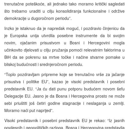
trenutačne poteškoće, ali jednako tako moramo kritički sagledati
što trebamo uraditi u cilju konsolidiranja funkcionalne i održive
demokracije u dugoročnom periodu”.
Inzko je istaknuo da je napredak moguć, i pozdravio činjenicu da
je Europska unija utvrdila posebne instrumente da bi svojim
novim, ojačanim prisustvom u Bosni i Hercegovini mogla
učinkovito djelovati u cilju pružanja pomoći relevatnim faktorima u
BiH da se pokrenu sa mrtve točke i načine stvarne pomake u
bliskoj budućnosti i srednjeročnom periodu.
“Toplo pozdravljam pripreme koje se trenutačno vrše za jačanje
prisustva i politike EU”, kazao je visoki predstavnik i posebni
predstavnik EU. “Ja ću dati punu potporu budućem novom šefu
Delegacije EU. Jasno je da Bosna i Hercegovina prosto ne može
sebi priuštiti još četiri godine stagnacije i neslaganja u zemlji.
Moramo naći put naprijed”.
Visoki predstavnik i posebni predstavnik EU je rekao: “Iz jasnih
povijesnih i geopolitičkih razloga, Bosna i Hercegovina predstavlja