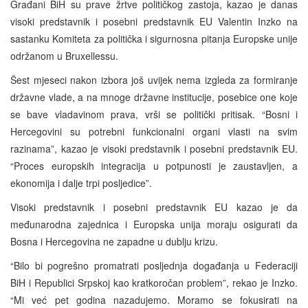
Građani BiH su prave žrtve političkog zastoja, kazao je danas
visoki predstavnik i posebni predstavnik EU Valentin Inzko na
sastanku Komiteta za politička i sigurnosna pitanja Europske unije
održanom u Bruxellessu.
Šest mjeseci nakon izbora još uvijek nema izgleda za formiranje
državne vlade, a na mnoge državne institucije, posebice one koje
se bave vladavinom prava, vrši se politički pritisak. “Bosni i
Hercegovini su potrebni funkcionalni organi vlasti na svim
razinama”, kazao je visoki predstavnik i posebni predstavnik EU.
“Proces europskih integracija u potpunosti je zaustavljen, a
ekonomija i dalje trpi posljedice”.
Visoki predstavnik i posebni predstavnik EU kazao je da
međunarodna zajednica i Europska unija moraju osigurati da
Bosna i Hercegovina ne zapadne u dublju krizu.
“Bilo bi pogrešno promatrati posljednja događanja u Federaciji
BiH i Republici Srpskoj kao kratkoročan problem”, rekao je Inzko.
“Mi već pet godina nazadujemo. Moramo se fokusirati na