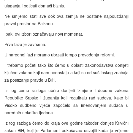
ulaganja i poticati domaći biznis.
Ne smijemo stati sve dok ova zemlja ne postane najpouzdaniji
pravni prostor na Balkanu.
Ipak, ovi izbori označavaju novi momenat.
Prva faza je završena.
U narednoj fazi moramo ubrzati tempo provođenja reformi.
I trebamo početi tako što ćemo u oblasti zakonodavstva donijeti
ključne zakone koji nam nedostaju a koji su od suštinskog značaja
za postizanje pravde u BiH.
Iz tog ćemo razloga ubrzo donijeti izmjene i dopune zakona
Republike Srpske i županija koji reguliraju rad sudova, kako bi
Visoko sudbeno vijeće započelo sa imenovanjem sudaca u
narednih nekoliko tjedana.
Iz tog razloga ćemo do kraja ove godine također donijeti Krivični
zakon BiH, koji je Parlament pokušavao usvojiti kada je vrijeme