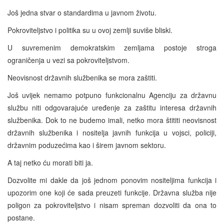
Još jedna stvar o standardima u javnom životu.
Pokroviteljstvo i politika su u ovoj zemlji suviše bliski.
U suvremenim demokratskim zemljama postoje stroga
ograničenja u vezi sa pokroviteljstvom.
Neovisnost državnih službenika se mora zaštiti.
Još uvijek nemamo potpuno funkcionalnu Agenciju za državnu
službu niti odgovarajuće uređenje za zaštitu interesa državnih
službenika. Dok to ne budemo imali, netko mora štititi neovisnost
državnih službenika i nositelja javnih funkcija u vojsci, policiji,
državnim poduzećima kao i širem javnom sektoru.
A taj netko ću morati biti ja.
Dozvolite mi dakle da još jednom ponovim nositeljima funkcija i
upozorim one koji će sada preuzeti funkcije. Državna služba nije
poligon za pokroviteljstvo i nisam spreman dozvoliti da ona to
postane.