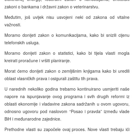
zakoni o bankama i državni zakon o veterinarstvu.
Međutim, još uvijek nisu usvojeni neki od zakona od vitalne
važnosti.
Moramo donijeti zakon o komunikacijama, kako bi snizili cijenu
telefonskih usluga.
Moramo donijeti zakon o statistici, kako bi tijela vlasti mogla
kreirati proračune i vršiti planiranje.
Morat ćemo donijeti zakon o zemljišnim knjigama kako bi uredili
oblast vlasničkih prava i osigurali zaštitu tih prava.
U narednih nekoliko godina trebamo kontinuirano usmjeriti naše
napore na ispunjavanje ovog programa i svih drugih reformi iz
oblasti ekonomije i vladavine zakona sadržanih u ovom ugovoru,
odnosno ugovoru pod naslovom “Posao i pravda” između vlade
BiH i međunarodne zajednice.
Prethodne vlasti su započele ovaj proces. Nove vlasti trebaju ići