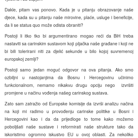
Dakle, pitam vas ponovo. Kada je u pitanju obrazovanje naše
djece, kada su u pitanju naše mirovine, plaće, usluge i beneficije,
da li se status quo može odista obraniti?
Postoji li itko tko bi argumentirano mogao reći da BiH treba
nastaviti sa carinskim sustavom koji pljačka naše građane i koji ne
bi bili tolerirani niti za djelić sekunde u bilo kojoj suvremenoj
europskoj zemlji?
Postoji samo jedan moguć odgovor na ova pitanja. Ako smo
ozbiljni u nastojanjima da Bosnu i Hercegovinu učinimo
funkcionalnom, nemamo nikakvu drugu opciju nego izvršiti
promjene u načinu vođenja našeg carinskog sustava.
Zato sam zatražio od Europske komisije da izvrši analizu načina
na koji mi radimo u provođenju carinske politike u Bosni i
Hercegovini kao i da da prijedloge to tome kako možemo
poboljšati naše sustave i reformirati naše strukture tako da
iskoristimo ogromno iskustvo EU u ovoj oblasti. Za nekoliko