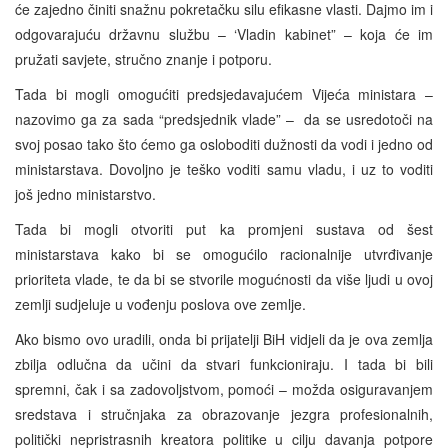
će zajedno činiti snažnu pokretačku silu efikasne vlasti. Dajmo im i
odgovarajuću državnu službu – ‘Vladin kabinet” – koja će im
pružati savjete, stručno znanje i potporu.
Tada bi mogli omogućiti predsjedavajućem Vijeća ministara –
nazovimo ga za sada “predsjednik vlade” – da se usredotoči na
svoj posao tako što ćemo ga osloboditi dužnosti da vodi i jedno od
ministarstava. Dovoljno je teško voditi samu vladu, i uz to voditi
još jedno ministarstvo.
Tada bi mogli otvoriti put ka promjeni sustava od šest
ministarstava kako bi se omogućilo racionalnije utvrđivanje
prioriteta vlade, te da bi se stvorile mogućnosti da više ljudi u ovoj
zemlji sudjeluje u vođenju poslova ove zemlje.
Ako bismo ovo uradili, onda bi prijatelji BiH vidjeli da je ova zemlja
zbilja odlučna da učini da stvari funkcioniraju. I tada bi bili
spremni, čak i sa zadovoljstvom, pomoći – možda osiguravanjem
sredstava i stručnjaka za obrazovanje jezgra profesionalnih,
politički nepristrasnih kreatora politike u cilju davanja potpore