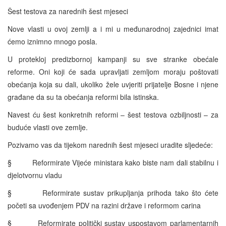
Šest testova za narednih šest mjeseci
Nove vlasti u ovoj zemlji a i mi u međunarodnoj zajednici imat
ćemo iznimno mnogo posla.
U protekloj predizbornoj kampanji su sve stranke obećale
reforme. Oni koji će sada upravljati zemljom moraju poštovati
obećanja koja su dali, ukoliko žele uvjeriti prijatelje Bosne i njene
građane da su ta obećanja reformi bila istinska.
Navest ću šest konkretnih reformi – šest testova ozbiljnosti – za
buduće vlasti ove zemlje.
Pozivamo vas da tijekom narednih šest mjeseci uradite sljedeće:
§ Reformirate Vijeće ministara kako biste nam dali stabilnu i
djelotvornu vladu
§ Reformirate sustav prikupljanja prihoda tako što ćete
početi sa uvođenjem PDV na razini države i reformom carina
§ Reformirate politički sustav uspostavom parlamentarnih