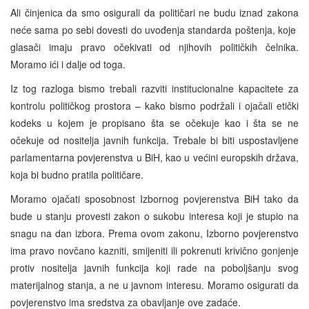
Ali činjenica da smo osigurali da političari ne budu iznad zakona
neće sama po sebi dovesti do uvođenja standarda poštenja, koje
glasači imaju pravo očekivati od njihovih političkih čelnika.
Moramo ići i dalje od toga.
Iz tog razloga bismo trebali razviti institucionalne kapacitete za
kontrolu političkog prostora – kako bismo podržali i ojačali etički
kodeks u kojem je propisano šta se očekuje kao i šta se ne
očekuje od nositelja javnih funkcija. Trebale bi biti uspostavljene
parlamentarna povjerenstva u BiH, kao u većini europskih država,
koja bi budno pratila političare.
Moramo ojačati sposobnost Izbornog povjerenstva BiH tako da
bude u stanju provesti zakon o sukobu interesa koji je stupio na
snagu na dan izbora. Prema ovom zakonu, Izborno povjerenstvo
ima pravo novčano kazniti, smijeniti ili pokrenuti krivično gonjenje
protiv nositelja javnih funkcija koji rade na poboljšanju svog
materijalnog stanja, a ne u javnom interesu. Moramo osigurati da
povjerenstvo ima sredstva za obavljanje ove zadaće.