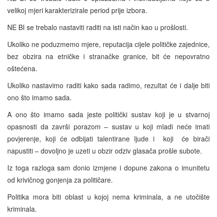
velikoj mjeri karakterizirale period prije izbora.
NE BI se trebalo nastaviti raditi na isti način kao u prošlosti.
Ukoliko ne poduzmemo mjere, reputacija cijele političke zajednice,
bez obzira na etničke i stranačke granice, bit će nepovratno
oštećena.
Ukoliko nastavimo raditi kako sada radimo, rezultat će i dalje biti
ono što imamo sada.
A ono što imamo sada jeste politički sustav koji je u stvarnoj
opasnosti da završi porazom – sustav u koji mladi neće imati
povjerenje, koji će odbijati talentirane ljude i koji će birači
napustiti – dovoljno je uzeti u obzir odziv glasača prošle subote.
Iz toga razloga sam donio izmjene i dopune zakona o imunitetu
od krivičnog gonjenja za političare.
Politika mora biti oblast u kojoj nema kriminala, a ne utočište
kriminala.