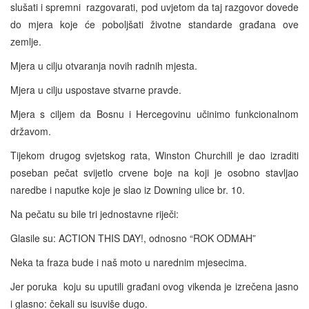
slušati i spremni razgovarati, pod uvjetom da taj razgovor dovede
do mjera koje će poboljšati životne standarde građana ove
zemlje.
Mjera u cilju otvaranja novih radnih mjesta.
Mjera u cilju uspostave stvarne pravde.
Mjera s ciljem da Bosnu i Hercegovinu učinimo funkcionalnom
državom.
Tijekom drugog svjetskog rata, Winston Churchill je dao izraditi
poseban pečat svijetlo crvene boje na koji je osobno stavljao
naredbe i naputke koje je slao iz Downing ulice br. 10.
Na pečatu su bile tri jednostavne riječi:
Glasile su: ACTION THIS DAY!, odnosno “ROK ODMAH”
Neka ta fraza bude i naš moto u narednim mjesecima.
Jer poruka koju su uputili građani ovog vikenda je izrečena jasno
i glasno: čekali su isuviše dugo.