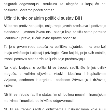
osigurali odgovarajuću strukturu za ulagače u kojoj će oni
poslovati. Moramo početi odmah.
Učiniti funkcionalnim politički sustav BiH
Ali borba protiv korupcije, osiguranje javnih sredstava i podizanje
standarda u javnom životu nisu pitanja koja se tiču samo porezne
i carinske uprave, ili čak javne uprave općenito.
To je u prvom redu zadaća za političku zajednicu – za one koji
imaju ovlaštenja i utjecaj i privilegije. One koji bi, prije svih ostalih,
trebali postaviti standarde za ljude koje predstavljaju.
Na kraju krajeva, u politici bi se trebalo raditi, što je još uvijek
moguće, o velikim ciljevima, visokim idealima i inspirativnim
vizijama, osobnom intergritetu, osobnom žrtvovanju i državnoj
službi.
NE BI se trebalo raditi o statusnim simbolima moćnih, financijskim
motivima i imunitetu od krivične odgovornosti.
NE BI se trebalo raditi o optužbama i insinuacijama koje su u