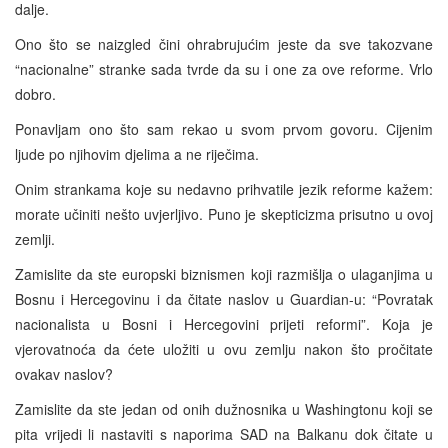
dalje.
Ono što se naizgled čini ohrabrujućim jeste da sve takozvane
“nacionalne” stranke sada tvrde da su i one za ove reforme. Vrlo
dobro.
Ponavljam ono što sam rekao u svom prvom govoru. Cijenim
ljude po njihovim djelima a ne riječima.
Onim strankama koje su nedavno prihvatile jezik reforme kažem:
morate učiniti nešto uvjerljivo. Puno je skepticizma prisutno u ovoj
zemlji.
Zamislite da ste europski biznismen koji razmišlja o ulaganjima u
Bosnu i Hercegovinu i da čitate naslov u Guardian-u: “Povratak
nacionalista u Bosni i Hercegovini prijeti reformi”. Koja je
vjerovatnoća da ćete uložiti u ovu zemlju nakon što pročitate
ovakav naslov?
Zamislite da ste jedan od onih dužnosnika u Washingtonu koji se
pita vrijedi li nastaviti s naporima SAD na Balkanu dok čitate u