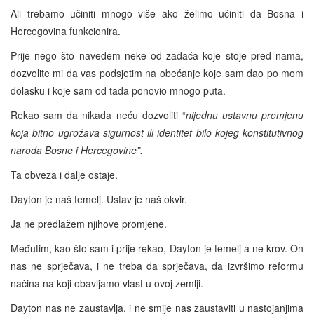
Ali trebamo učiniti mnogo više ako želimo učiniti da Bosna i
Hercegovina funkcionira.
Prije nego što navedem neke od zadaća koje stoje pred nama,
dozvolite mi da vas podsjetim na obećanje koje sam dao po mom
dolasku i koje sam od tada ponovio mnogo puta.
Rekao sam da nikada neću dozvoliti “
nijednu ustavnu promjenu
koja bitno ugrožava sigurnost ili identitet bilo kojeg konstitutivnog
naroda Bosne i Hercegovine”.
Ta obveza i dalje ostaje.
Dayton je naš temelj. Ustav je naš okvir.
Ja ne predlažem njihove promjene.
Međutim, kao što sam i prije rekao, Dayton je temelj a ne krov. On
nas ne sprječava, i ne treba da sprječava, da izvršimo reformu
načina na koji obavljamo vlast u ovoj zemlji.
Dayton nas ne zaustavlja, i ne smije nas zaustaviti u nastojanjima