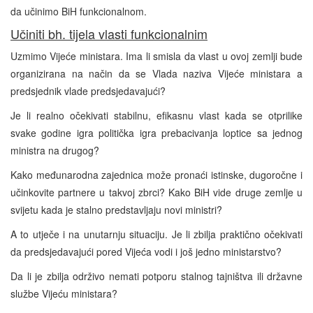
da učinimo BiH funkcionalnom.
Učiniti bh. tijela vlasti funkcionalnim
Uzmimo Vijeće ministara. Ima li smisla da vlast u ovoj zemlji bude
organizirana na način da se Vlada naziva Vijeće ministara a
predsjednik vlade predsjedavajući?
Je li realno očekivati stabilnu, efikasnu vlast kada se otprilike
svake godine igra politička igra prebacivanja loptice sa jednog
ministra na drugog?
Kako međunarodna zajednica može pronaći istinske, dugoročne i
učinkovite partnere u takvoj zbrci? Kako BiH vide druge zemlje u
svijetu kada je stalno predstavljaju novi ministri?
A to utječe i na unutarnju situaciju. Je li zbilja praktično očekivati
da predsjedavajući pored Vijeća vodi i još jedno ministarstvo?
Da li je zbilja održivo nemati potporu stalnog tajništva ili državne
službe Vijeću ministara?