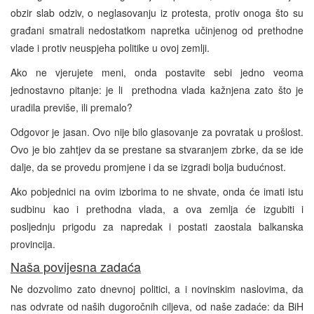
obzir slab odziv, o neglasovanju iz protesta, protiv onoga što su
građani smatrali nedostatkom napretka učinjenog od prethodne
vlade i protiv neuspjeha politike u ovoj zemlji.
Ako ne vjerujete meni, onda postavite sebi jedno veoma
jednostavno pitanje: je li prethodna vlada kažnjena zato što je
uradila previše, ili premalo?
Odgovor je jasan. Ovo nije bilo glasovanje za povratak u prošlost.
Ovo je bio zahtjev da se prestane sa stvaranjem zbrke, da se ide
dalje, da se provedu promjene i da se izgradi bolja budućnost.
Ako pobjednici na ovim izborima to ne shvate, onda će imati istu
sudbinu kao i prethodna vlada, a ova zemlja će izgubiti i
posljednju prigodu za napredak i postati zaostala balkanska
provincija.
Naša povijesna zadaća
Ne dozvolimo zato dnevnoj politici, a i novinskim naslovima, da
nas odvrate od naših dugoročnih ciljeva, od naše zadaće: da BiH