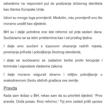
odvedemo na nepovratni put do postizanja državnog identiteta
kao članice Europske Unije.
Izbori su mnogo toga promijenili. Međutim, nisu promijenili ono što
moramo uraditi kao sljedeće.
BiH su i dalje potrebne one iste reforme od prije sedam dana.
Suočavamo se sa istim problemima kao i od prošlog tjedna.
I dalje smo suočeni s izazovom otvaranja radnih mjesta,
povećanja prihoda i poboljšanja životnog standarda.
I dalje se suočavamo sa zadaćom borbe protiv korupcije i
kriminala i uspostave vladavine zakona.
I dalje moramo osigurati stvarno i vidljivo poboljšanje u
svakodnevnom životu običnih građana ove zemlje.
Pravda
Kada sam došao u BiH, rekao sam da su prioriteti sljedeći: “Prvo
pravda. Onda posao. Kroz reformu.” Toj smo zadaći prišli upravo