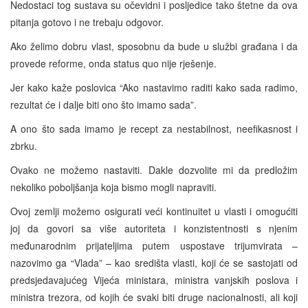
Nedostaci tog sustava su očevidni i posljedice tako štetne da ova
pitanja gotovo i ne trebaju odgovor.
Ako želimo dobru vlast, sposobnu da bude u službi građana i da
provede reforme, onda status quo nije rješenje.
Jer kako kaže poslovica “Ako nastavimo raditi kako sada radimo,
rezultat će i dalje biti ono što imamo sada”.
A ono što sada imamo je recept za nestabilnost, neefikasnost i
zbrku.
Ovako ne možemo nastaviti. Dakle dozvolite mi da predložim
nekoliko poboljšanja koja bismo mogli napraviti.
Ovoj zemlji možemo osigurati veći kontinuitet u vlasti i omogućiti
joj da govori sa više autoriteta i konzistentnosti s njenim
međunarodnim prijateljima putem uspostave trijumvirata –
nazovimo ga “Vlada” – kao središta vlasti, koji će se sastojati od
predsjedavajućeg Vijeća ministara, ministra vanjskih poslova i
ministra trezora, od kojih će svaki biti druge nacionalnosti, ali koji