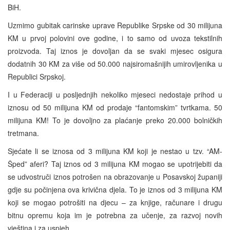
BiH.
Uzmimo gubitak carinske uprave Republike Srpske od 30 milijuna
KM u prvoj polovini ove godine, i to samo od uvoza tekstilnih
proizvoda. Taj iznos je dovoljan da se svaki mjesec osigura
dodatnih 30 KM za više od 50.000 najsiromašnijih umirovljenika u
Republici Srpskoj.
I u Federaciji u posljednjih nekoliko mjeseci nedostaje prihod u
iznosu od 50 milijuna KM od prodaje “fantomskim” tvrtkama. 50
milijuna KM! To je dovoljno za plaćanje preko 20.000 bolničkih
tretmana.
Sjećate li se iznosa od 3 milijuna KM koji je nestao u tzv. “AM-
Šped” aferi? Taj iznos od 3 milijuna KM mogao se upotrijebiti da
se udvostruči iznos potrošen na obrazovanje u Posavskoj županiji
gdje su počinjena ova krivična djela. To je iznos od 3 milijuna KM
koji se mogao potrošiti na djecu – za knjige, računare i drugu
bitnu opremu koja im je potrebna za učenje, za razvoj novih
vještina i za uspjeh.