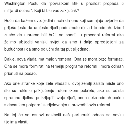
Washington Postu da “povratkom BiH u prošlost propada 5
milijardi dolara”. Koji bi bio vaš zaključak?
Hoću da kažem ovo: jedini način da one koji sumnjaju uvjerite da
griješe jeste da umjesto riječi poduzmete djela i to odmah. Izbori
znače da moramo biti brži, ne sporiji, u provedbi reformi ako
želimo ubijediti vanjski svijet da smo i dalje opredijeljeni za
budućnost i da smo odlučni da taj put slijedimo.
Dakle, nova vlada ima malo vremena. Ona se mora brzo formirati.
Ona se mora formirati na temelju programa reformi i mora odmah
prionuti na posao.
Ako one stranke koje žele vladati u ovoj zemlji zaista misle ono
što su rekle o priključenju reformskom pokretu, ako su odista
spremne djelima potkrijepiti svoje riječi, onda neka odmah počnu
s davanjem potpore i sudjelovanjm u provedbi ovih reformi.
Na toj će se osnovi nastaviti naš partnerski odnos sa novim
tijelima vlasti.