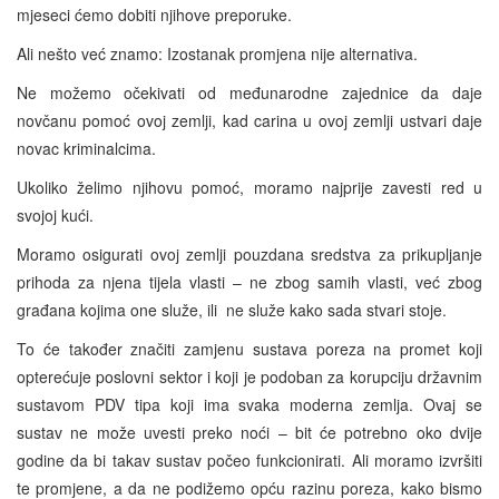
mjeseci ćemo dobiti njihove preporuke.
Ali nešto već znamo: Izostanak promjena nije alternativa.
Ne možemo očekivati od međunarodne zajednice da daje
novčanu pomoć ovoj zemlji, kad carina u ovoj zemlji ustvari daje
novac kriminalcima.
Ukoliko želimo njihovu pomoć, moramo najprije zavesti red u
svojoj kući.
Moramo osigurati ovoj zemlji pouzdana sredstva za prikupljanje
prihoda za njena tijela vlasti – ne zbog samih vlasti, već zbog
građana kojima one služe, ili ne služe kako sada stvari stoje.
To će također značiti zamjenu sustava poreza na promet koji
opterećuje poslovni sektor i koji je podoban za korupciju državnim
sustavom PDV tipa koji ima svaka moderna zemlja. Ovaj se
sustav ne može uvesti preko noći – bit će potrebno oko dvije
godine da bi takav sustav počeo funkcionirati. Ali moramo izvršiti
te promjene, a da ne podižemo opću razinu poreza, kako bismo