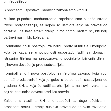
tim redoslijedom.
S procesom uspostave vladavine zakona smo krenuli.
Mi kao pripadnici međunarodne zajednice smo s naše strane
izvršili reorganizaciju, sa kojom se usmjeravanje na pravosuđe
odrazilo i na naše strukturiranje, čime ćemo, nadam se, biti bolji
partneri našim bh. kolegama.
Formiramo novu postrojbu za borbu protiv kriminala i korupcije,
koja će kada se u potpunosti uspostavi, raditi sa domaćim
istražnim tijelima na prepoznavanju počinitelja krivičnih djela i
njihovom dovođenju pred sudska tijela.
Formirali smo i novu postrojbu za reformu zakona, koju vodi
domaći predstavnik i koja je gotov u potpunosti sastavljena od
građana BiH, a koja će raditi sa bh. tijelima na novim zakonima
koji će kriminalce dovesti pred lice pravde.
Zajedno s vlastima BiH smo započeli sa dugo očekivanim
procesom restrukturiranja sustava pravosuđa na svim razinama,