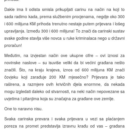
Dakle ima li odista smisla prikupljati carinu na način na koji to
sada radimo kada, prema službenim procjenama, negdje oko 300
i 600 milijuna KM prihoda trenutno nestaje putem prijevara i lošeg
upravljanja. Između 300 i 600 milijuna! To znači da carinski sustav
svake godine stavlja više novca u ruke kriminalaca nego u državni
proračun!
Međutim, na izvjestan način ove ukupne cifre – ovi iznosi za
novinske naslove – su isuviše veliki da bi većini građana nešto
značili. Što, na kraju krajeva, iznos od 600 milijuna KM znači
čovjeku koji zarađuje 200 KM mjesečno? Prijevara je tako
raširena, a razmjere ovih krivičnih djela enormne, da nekada
mogu izgledati daleko od stvarnosti, na neki način nepovezane sa
uvjetima i pitanjima koja su značajna za građane ove zemlje.
One to naravno nisu.
Svaka carinska prevara i svaka prijevara u vezi sa plaćanjem
poreza na promet predstavlja izravnu krađu od vas – građana