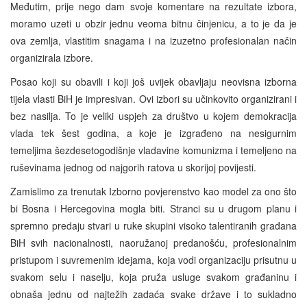
Međutim, prije nego dam svoje komentare na rezultate izbora,
moramo uzeti u obzir jednu veoma bitnu činjenicu, a to je da je
ova zemlja, vlastitim snagama i na izuzetno profesionalan način
organizirala izbore.
Posao koji su obavili i koji još uvijek obavljaju neovisna izborna
tijela vlasti BiH je impresivan. Ovi izbori su učinkovito organizirani i
bez nasilja. To je veliki uspjeh za društvo u kojem demokracija
vlada tek šest godina, a koje je izgrađeno na nesigurnim
temeljima šezdesetogodišnje vladavine komunizma i temeljeno na
ruševinama jednog od najgorih ratova u skorijoj povijesti.
Zamislimo za trenutak Izborno povjerenstvo kao model za ono što
bi Bosna i Hercegovina mogla biti. Stranci su u drugom planu i
spremno predaju stvari u ruke skupini visoko talentiranih građana
BiH svih nacionalnosti, naoružanoj predanošću, profesionalnim
pristupom i suvremenim idejama, koja vodi organizaciju prisutnu u
svakom selu i naselju, koja pruža usluge svakom građaninu i
obnaša jednu od najtežih zadaća svake države i to sukladno