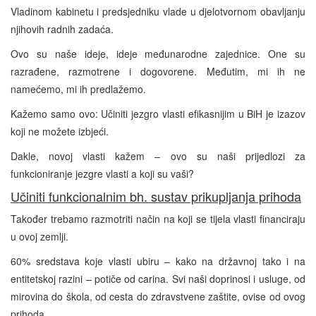
Vladinom kabinetu i predsjedniku vlade u djelotvornom obavljanju
njihovih radnih zadaća.
Ovo su naše ideje, ideje međunarodne zajednice. One su
razrađene, razmotrene i dogovorene. Međutim, mi ih ne
namećemo, mi ih predlažemo.
Kažemo samo ovo: Učiniti jezgro vlasti efikasnijim u BiH je izazov
koji ne možete izbjeći.
Dakle, novoj vlasti kažem – ovo su naši prijedlozi za
funkcioniranje jezgre vlasti a koji su vaši?
Učiniti funkcionalnim bh. sustav prikupljanja prihoda
Također trebamo razmotriti način na koji se tijela vlasti financiraju
u ovoj zemlji.
60% sredstava koje vlasti ubiru – kako na državnoj tako i na
entitetskoj razini – potiče od carina. Svi naši doprinosi i usluge, od
mirovina do škola, od cesta do zdravstvene zaštite, ovise od ovog
prihoda.