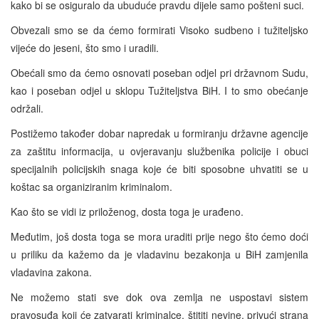
kako bi se osiguralo da ubuduće pravdu dijele samo pošteni suci.
Obvezali smo se da ćemo formirati Visoko sudbeno i tužiteljsko
vijeće do jeseni, što smo i uradili.
Obećali smo da ćemo osnovati poseban odjel pri državnom Sudu,
kao i poseban odjel u sklopu Tužiteljstva BiH. I to smo obećanje
održali.
Postižemo također dobar napredak u formiranju državne agencije
za zaštitu informacija, u ovjeravanju službenika policije i obuci
specijalnih policijskih snaga koje će biti sposobne uhvatiti se u
koštac sa organiziranim kriminalom.
Kao što se vidi iz priloženog, dosta toga je urađeno.
Međutim, još dosta toga se mora uraditi prije nego što ćemo doći
u priliku da kažemo da je vladavinu bezakonja u BiH zamjenila
vladavina zakona.
Ne možemo stati sve dok ova zemlja ne uspostavi sistem
pravosuđa koji će zatvarati kriminalce, štititi nevine, privući strana