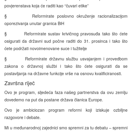
povjerenstava koja će raditi kao “čuvari etike”
§ Reformirate poslovno okruženje racionalizacijom
oporezivanja unutar granica BiH
§ Reformirate sustav krivičnog pravosuđa tako što ćete
osigurati da državni sud počne raditi do 31. prosinca i tako što
ćete podržati novoimenovane suce i tužitelje
§ Reformirate državnu službu usvajanjem i provedbom
zakona o državnoj službi i tako što ćete osigurati da se
postavljanja na državne funkcije vrše na osnovu kvalificiranosti.
Završna riječ
Ovo je program, sljedeća faza našeg partnerstva da ovu zemlju
dovedemo na put da postane država članica Europe.
Ovo je ambiciozan program reformi koji iziskuje ozbiljne
razgovore i debate.
Mi u međunarodnoj zajednici smo spremni za tu debatu – spremni