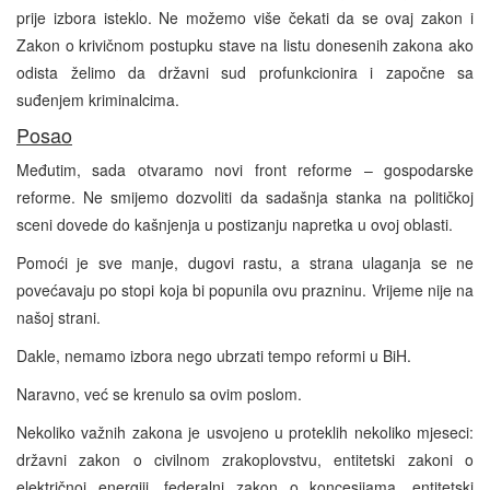
prije izbora isteklo. Ne možemo više čekati da se ovaj zakon i
Zakon o krivičnom postupku stave na listu donesenih zakona ako
odista želimo da državni sud profunkcionira i započne sa
suđenjem kriminalcima.
Posao
Međutim, sada otvaramo novi front reforme – gospodarske
reforme. Ne smijemo dozvoliti da sadašnja stanka na političkoj
sceni dovede do kašnjenja u postizanju napretka u ovoj oblasti.
Pomoći je sve manje, dugovi rastu, a strana ulaganja se ne
povećavaju po stopi koja bi popunila ovu prazninu. Vrijeme nije na
našoj strani.
Dakle, nemamo izbora nego ubrzati tempo reformi u BiH.
Naravno, već se krenulo sa ovim poslom.
Nekoliko važnih zakona je usvojeno u proteklih nekoliko mjeseci:
državni zakon o civilnom zrakoplovstvu, entitetski zakoni o
električnoj energiji, federalni zakon o koncesijama, entitetski