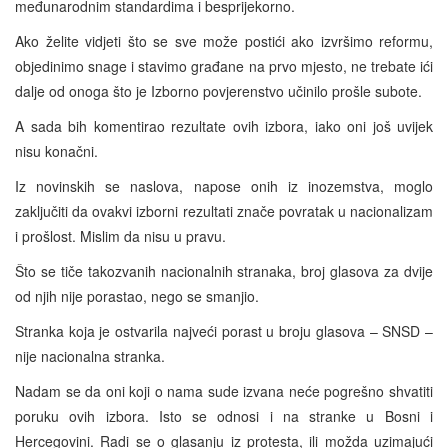
međunarodnim standardima i besprijekorno.
Ako želite vidjeti što se sve može postići ako izvršimo reformu,
objedinimo snage i stavimo građane na prvo mjesto, ne trebate ići
dalje od onoga što je Izborno povjerenstvo učinilo prošle subote.
A sada bih komentirao rezultate ovih izbora, iako oni još uvijek
nisu konačni.
Iz novinskih se naslova, napose onih iz inozemstva, moglo
zaključiti da ovakvi izborni rezultati znače povratak u nacionalizam
i prošlost. Mislim da nisu u pravu.
Što se tiče takozvanih nacionalnih stranaka, broj glasova za dvije
od njih nije porastao, nego se smanjio.
Stranka koja je ostvarila najveći porast u broju glasova – SNSD –
nije nacionalna stranka.
Nadam se da oni koji o nama sude izvana neće pogrešno shvatiti
poruku ovih izbora. Isto se odnosi i na stranke u Bosni i
Hercegovini. Radi se o glasanju iz protesta, ili možda uzimajući