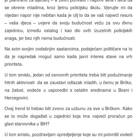
se okrene mladima, kroz ljetnu policijsku školu. Vjerujte mi da
nijedan napor nije nebitan kada je cilj to da se vaš najveći resurs
– vaša djeca – uvjere da svoju budućnost vežu za ovu divnu
zajednicu, između ostalog i kao dio ovih izuzetnih policijskih
snaga, jer bez njih nema budućnosti.
Na svim svojim ovdašnjim sastancima, podsjećam političare na to
da je napredak moguć samo kada javni interes stave na vrh
prioriteta.
U tom smislu, jedan od osnovnih prioriteta treba biti poduzimanje
hitnih aktivnosti da se zaustavi odlazak mladih, u čemu je Brčko,
na žalost, vodeće u usporedbi s ostalim sredinama u Bosni i
Hercegovini.
Ovaj trend bi trebao biti zvono za uzbunu za sve u Brčkom. Kako
se to može događati u zajednici koja ima najveći proračun po
glavi stanovnika u BiH?
U tom smislu, pozdravljam opredjeljenje koje su mi potvrdili vodeći