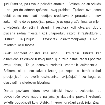
ljudi Distrikta, pa i svaka politička stranka u Brčkom, da su odlučni
u namjeri da odmah rješavaju ovaj problem. Tijekom ove jeseni
dobit ćemo novi način dodjele sredstava iz proračuna i novi
zakon, čime će se poboljšati pružanje usluga građanima, sa ciljem
privlačenja domaćih i stranih investitora koji otvaraju dobro
plaćena radna mjesta i koji unapređuju razvoj infrastrukture u
Distriktu, uključujući i završetak osuvremenjivanja Luke i
rekonstrukciju mosta.
Svaki segment društva ima ulogu u kreiranju Distrikta kao
dinamične zajednice u kojoj mladi ljudi žele ostati, raditi i podizati
svoju obitelj. To je osnovni zadatak izabranih dužnosnika u
Brčkom, ali je isto tako i kriterij po kojem bi birači trebali
procjenjivati rad svojih dužnosnika, uključujući i za koga će
glasovati na sljedećim izborima.
Danas pozivam lidere ove istinski izuzetne zajednice da
udvostruče svoje napore na jačanju vladavine prava i kreiranju
svijetle budućnosti koju Distrikt i njegovi građani zaslužuju. Znam