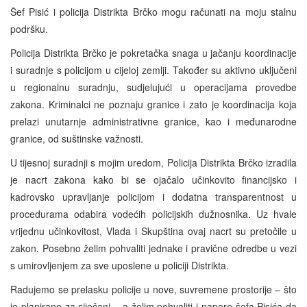
Šef Pisić i policija Distrikta Brčko mogu računati na moju stalnu
podršku.
Policija Distrikta Brčko je pokretačka snaga u jačanju koordinacije
i suradnje s policijom u cijeloj zemlji. Također su aktivno uključeni
u regionalnu suradnju, sudjelujući u operacijama provedbe
zakona. Kriminalci ne poznaju granice i zato je koordinacija koja
prelazi unutarnje administrativne granice, kao i međunarodne
granice, od suštinske važnosti.
U tijesnoj suradnji s mojim uredom, Policija Distrikta Brčko izradila
je nacrt zakona kako bi se ojačalo učinkovito financijsko i
kadrovsko upravljanje policijom i dodatna transparentnost u
procedurama odabira vodećih policijskih dužnosnika. Uz hvale
vrijednu učinkovitost, Vlada i Skupština ovaj nacrt su pretočile u
zakon. Posebno želim pohvaliti jednake i pravične odredbe u vezi
s umirovljenjem za sve uposlene u policiji Distrikta.
Radujemo se prelasku policije u nove, suvremene prostorije – što
je planirano za siječanj – a želim pohvaliti i napore šefa Pisića da