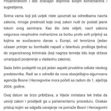
Povjerenstvom i dali značajan doprinos svojim komentarima i
sugestijama.
Svima vama koji još uvijek niste upoznati sa odredbama nacrta
zakona, mnoge prednosti koje ovaj zakon nudi će postati jasne
tokom ovog seminara. Kao što ćete vidjeti, nacrt zakona
osigurava neophodne mehanizme za borbu protiv svih prijetnji sa
kojima se suočavamo danas u Europi, od terorizma (jedan
užasan primjer su bombaški napadi u Istanbulu prošloga tjedna)
do organiziranog kriminala (koji nagriza temelje bilo koje države
umanjujući povjerenje u vladavinu zakona).
Sada želim podsjetiti na još jedan aspekt prvobitne odluke visokog
predstavnika. Radi se o odredbi da nova obavještajno-sigurnosna
agencija Bosne i Hercegovine mora početi sa radom do 1. siječnja
2004. godine.
Ovaj datum se brzo približava, a Vijeće ministara tek treba da
usvoji zakon i proslijedi ga u parlamentarnu proceduru. Ovakav
pristup kojim se odgađa usvajanje ne pomaže Bosni i Hercegovini