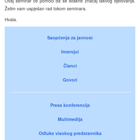
Ovaj seminar će pomoći da se istakne značaj takvog djelovanja.
Želim vam uspješan rad tokom seminara.
Hvala.
Saopćenja za javnost
Intervjui
Članci
Govori
Press konferencije
Multimedija
Odluke visokog predstavnika