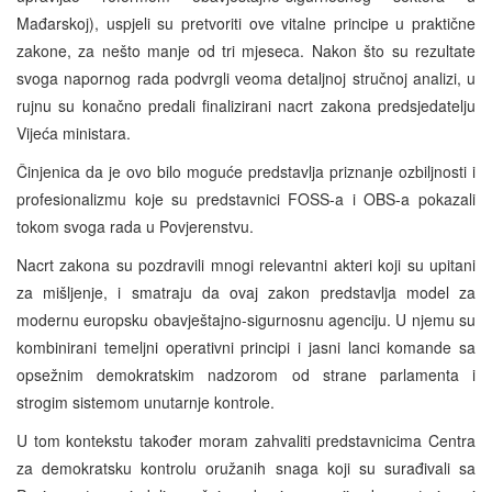
Mađarskoj), uspjeli su pretvoriti ove vitalne principe u praktične
zakone, za nešto manje od tri mjeseca. Nakon što su rezultate
svoga napornog rada podvrgli veoma detaljnoj stručnoj analizi, u
rujnu su konačno predali finalizirani nacrt zakona predsjedatelju
Vijeća ministara.
Činjenica da je ovo bilo moguće predstavlja priznanje ozbiljnosti i
profesionalizmu koje su predstavnici FOSS-a i OBS-a pokazali
tokom svoga rada u Povjerenstvu.
Nacrt zakona su pozdravili mnogi relevantni akteri koji su upitani
za mišljenje, i smatraju da ovaj zakon predstavlja model za
modernu europsku obavještajno-sigurnosnu agenciju. U njemu su
kombinirani temeljni operativni principi i jasni lanci komande sa
opsežnim demokratskim nadzorom od strane parlamenta i
strogim sistemom unutarnje kontrole.
U tom kontekstu također moram zahvaliti predstavnicima Centra
za demokratsku kontrolu oružanih snaga koji su surađivali sa