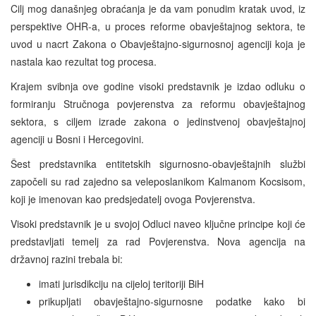
Cilj mog današnjeg obraćanja je da vam ponudim kratak uvod, iz
perspektive OHR-a, u proces reforme obavještajnog sektora, te
uvod u nacrt Zakona o Obavještajno-sigurnosnoj agenciji koja je
nastala kao rezultat tog procesa.
Krajem svibnja ove godine visoki predstavnik je izdao odluku o
formiranju Stručnoga povjerenstva za reformu obavještajnog
sektora, s ciljem izrade zakona o jedinstvenoj obavještajnoj
agenciji u Bosni i Hercegovini.
Šest predstavnika entitetskih sigurnosno-obavještajnih službi
započeli su rad zajedno sa veleposlanikom Kalmanom Kocsisom,
koji je imenovan kao predsjedatelj ovoga Povjerenstva.
Visoki predstavnik je u svojoj Odluci naveo ključne principe koji će
predstavljati temelj za rad Povjerenstva. Nova agencija na
državnoj razini trebala bi:
imati jurisdikciju na cijeloj teritoriji BiH
prikupljati obavještajno-sigurnosne podatke kako bi