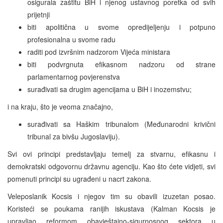
osigurala zaštitu BiH i njenog ustavnog poretka od svih
prijetnji
biti apolitična u svome opredijeljenju i potpuno
profesionalna u svome radu
raditi pod izvršnim nadzorom Vijeća ministara
biti podvrgnuta efikasnom nadzoru od strane
parlamentarnog povjerenstva
surađivati sa drugim agencijama u BiH i inozemstvu;
i na kraju, što je veoma značajno,
surađivati sa Haškim tribunalom (Međunarodni krivični
tribunal za bivšu Jugoslaviju).
Svi ovi principi predstavljaju temelj za stvarnu, efikasnu i
demokratski odgovornu državnu agenciju. Kao što ćete vidjeti, svi
pomenuti principi su ugrađeni u nacrt zakona.
Veleposlanik Kocsis i njegov tim su obavili izuzetan posao.
Koristeći se poukama ranijih iskustava (Kalman Kocsis je
upravljao reformom obavještajno-sigurnosnog sektora u