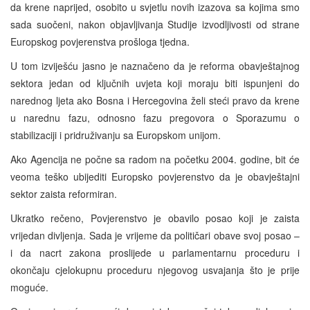
da krene naprijed, osobito u svjetlu novih izazova sa kojima smo
sada suočeni, nakon objavljivanja Studije izvodljivosti od strane
Europskog povjerenstva prošloga tjedna.
U tom izviješću jasno je naznačeno da je reforma obavještajnog
sektora jedan od ključnih uvjeta koji moraju biti ispunjeni do
narednog ljeta ako Bosna i Hercegovina želi steći pravo da krene
u narednu fazu, odnosno fazu pregovora o Sporazumu o
stabilizaciji i pridruživanju sa Europskom unijom.
Ako Agencija ne počne sa radom na početku 2004. godine, bit će
veoma teško ubijediti Europsko povjerenstvo da je obavještajni
sektor zaista reformiran.
Ukratko rečeno, Povjerenstvo je obavilo posao koji je zaista
vrijedan divljenja. Sada je vrijeme da političari obave svoj posao –
i da nacrt zakona proslijede u parlamentarnu proceduru i
okončaju cjelokupnu proceduru njegovog usvajanja što je prije
moguće.