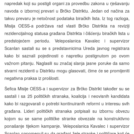
napredak koji su postigli organi za provedbu zakona u rješavanju
navoda o izbornoj prevari u Brčko Distriktu. Jedan od načina za
takvu prevaru je netočnost podataka biračkih lista. Iz tog razloga,
Misija OESS-a podržava rad vlasti Brčko Distrikta na reviziji
rezidencijalnog statusa građana Distrikta i čišćenju biračkih lista u
predstojećem periodu. Veleposlanica Kavalec i supervizor
Scanlan sastali su se s predstavnicima Ureda javnog registrara
kako bi saznali pojedinosti o napretku postignutom po ovom
važnom pitanju. Naglasili su značaj slanja jasne poruke da samo
stvarni rezidenti u Distriktu mogu glasovati, čime će se promijeniti
negativna praksa iz prošlosti.
Šefica Misije OESS-a i supervizor za Brčko Distrikt također su se
sastali i sa 25 političkih stranaka, koalicija i neovisnih kandidata
kako bi razgovarali o potrebi kontinuiranih reformi u interesu svih
građana. Lideri političkih stranaka potpisali su izbornu obvezu
kojom su se same političke stranke obvezale na konstruktivno
ponašanje tijekom kampanje. Veleposlanica Kavalec i supervizor
Scanlan napomenuli su da građani žele stranke i političare koji će