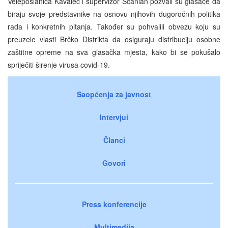
Veleposlanica Kavalec i supervizor Scanlan pozvali su glasače da
biraju svoje predstavnike na osnovu njihovih dugoročnih politika
rada i konkretnih pitanja. Također su pohvalili obvezu koju su
preuzele vlasti Brčko Distrikta da osiguraju distribuciju osobne
zaštitne opreme na sva glasačka mjesta, kako bi se pokušalo
spriječiti širenje virusa covid-19.
Saopćenja za javnost
Intervjui
Članci
Govori
Press konferencije
Multimedija