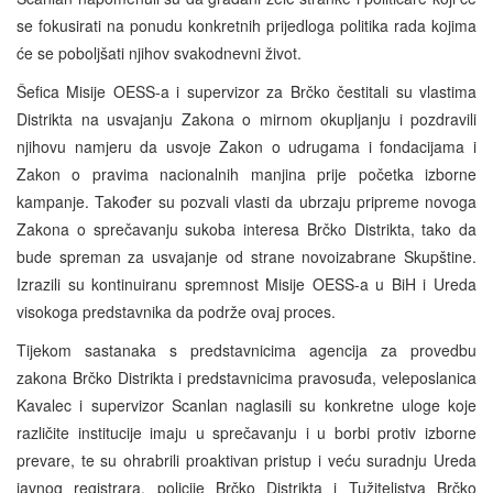
se fokusirati na ponudu konkretnih prijedloga politika rada kojima
će se poboljšati njihov svakodnevni život.
Šefica Misije OESS-a i supervizor za Brčko čestitali su vlastima
Distrikta na usvajanju Zakona o mirnom okupljanju i pozdravili
njihovu namjeru da usvoje Zakon o udrugama i fondacijama i
Zakon o pravima nacionalnih manjina prije početka izborne
kampanje. Također su pozvali vlasti da ubrzaju pripreme novoga
Zakona o sprečavanju sukoba interesa Brčko Distrikta, tako da
bude spreman za usvajanje od strane novoizabrane Skupštine.
Izrazili su kontinuiranu spremnost Misije OESS-a u BiH i Ureda
visokoga predstavnika da podrže ovaj proces.
Tijekom sastanaka s predstavnicima agencija za provedbu
zakona Brčko Distrikta i predstavnicima pravosuđa, veleposlanica
Kavalec i supervizor Scanlan naglasili su konkretne uloge koje
različite institucije imaju u sprečavanju i u borbi protiv izborne
prevare, te su ohrabrili proaktivan pristup i veću suradnju Ureda
javnog registrara, policije Brčko Distrikta i Tužiteljstva Brčko