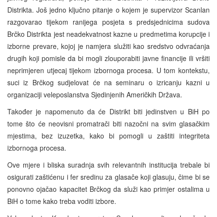
Distrikta. Još jedno ključno pitanje o kojem je supervizor Scanlan
razgovarao tijekom ranijega posjeta s predsjednicima sudova
Brčko Distrikta jest neadekvatnost kazne u predmetima korupcije i
izborne prevare, kojoj je namjera služiti kao sredstvo odvraćanja
drugih koji pomisle da bi mogli zlouporabiti javne financije ili vršiti
neprimjeren utjecaj tijekom izbornoga procesa. U tom kontekstu,
suci iz Brčkog sudjelovat će na seminaru o izricanju kazni u
organizaciji veleposlanstva Sjedinjenih Američkih Država.
Također je napomenuto da će Distrikt biti jedinstven u BiH po
tome što će neovisni promatrači biti nazočni na svim glasačkim
mjestima, bez izuzetka, kako bi pomogli u zaštiti integriteta
izbornoga procesa.
Ove mjere i bliska suradnja svih relevantnih institucija trebale bi
osigurati zaštićenu i fer sredinu za glasače koji glasuju, čime bi se
ponovno ojačao kapacitet Brčkog da služi kao primjer ostalima u
BiH o tome kako treba voditi izbore.