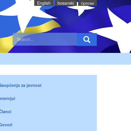
English
bosanski
cрпски
Saopćenja za javnost
Intervjui
Članci
Govori