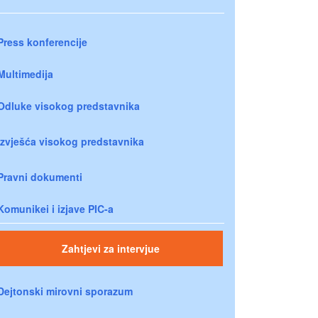
Press konferencije
Multimedija
Odluke visokog predstavnika
Izvješća visokog predstavnika
Pravni dokumenti
Komunikei i izjave PIC-a
Zahtjevi za intervjue
Dejtonski mirovni sporazum