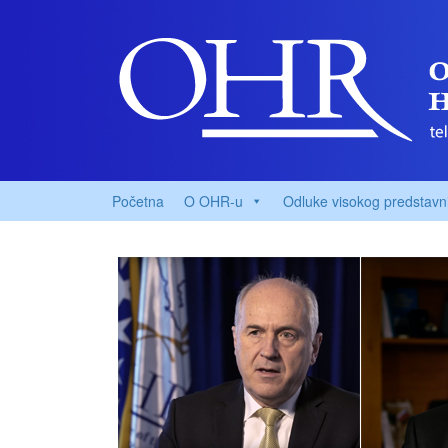
Početna
O OHR-u
Odluke visokog predstavn