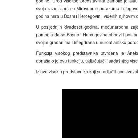
godine, Ured visokog predstavnika zamolio je aktu
svoja razmišljanja o Mirovnom sporazumu i njegovoj
godina mira u Bosni i Hercegovini, viđenih njihovim 
U posljednjih dvadeset godina, međunarodna zajed
pomogla da se Bosna i Hercegovina obnovi i postan
svojim građanima i integrirana u euroatlantsku porod
Funkcija visokog predstavnika utvrđena je An
obnašalo je ovu funkciju, uključujući i sadašnjeg vis
Izjave visokih predstavnika koji su odlučili učestvo