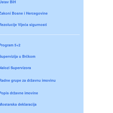
Ustav BiH
Zakoni Bosne i Hercegovine
Rezolucije Vijeća sigurnosti
Program 5+2
Supervizija u Brčkom
Nalozi Supervizora
Radne grupe za državnu imovinu
Popis državne imovine
Mostarska deklaracija