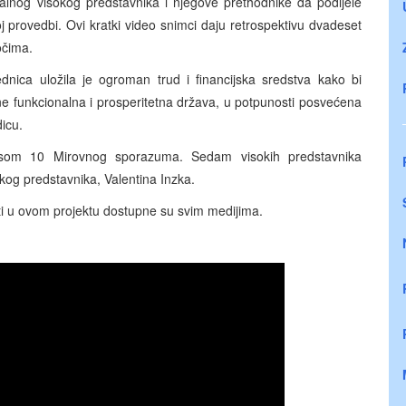
alnog visokog predstavnika i njegove prethodnike da podijele
 provedbi. Ovi kratki video snimci daju retrospektivu dvadeset
očima.
nica uložila je ogroman trud i financijska sredstva kako bi
e funkcionalna i prosperitetna država, u potpunosti posvećena
icu.
eksom 10 Mirovnog sporazuma. Sedam visokih predstavnika
okog predstavnika, Valentina Inzka.
vati u ovom projektu dostupne su svim medijima.