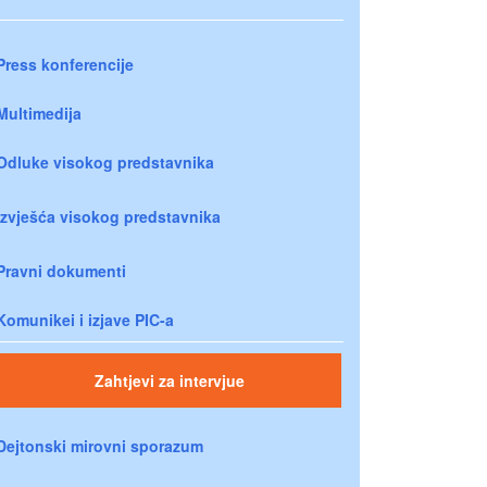
Press konferencije
Multimedija
Odluke visokog predstavnika
Izvješća visokog predstavnika
Pravni dokumenti
Komunikei i izjave PIC-a
Zahtjevi za intervjue
Dejtonski mirovni sporazum