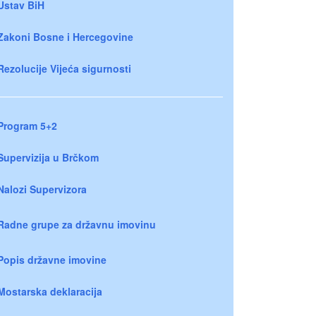
Ustav BiH
Zakoni Bosne i Hercegovine
Rezolucije Vijeća sigurnosti
Program 5+2
Supervizija u Brčkom
Nalozi Supervizora
Radne grupe za državnu imovinu
Popis državne imovine
Mostarska deklaracija