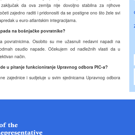
zaključak da ova zemlja nije dovoljno stabilna za njihove
 početi zajedno raditi i pridonositi da se postigne ono što žele svi
 napredak u euro-atlantskim integracijama.
napada na bošnjačke povratnike?
 povratnicima. Osobito su me užasnuli nedavni napadi na
k odmah osudio napade. Očekujem od nadležnih vlasti da u
ektivan način.
ode u pitanje funkcioniranje Upravnog odbora PIC-a?
dne zajednice i sudjeluje u svim sjednicama Upravnog odbora