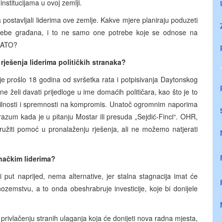
institucijama u ovoj zemlji.
ja postavljali liderima ove zemlje. Kakve mjere planiraju poduzeti
trebe građana, i to ne samo one potrebe koje se odnose na
 NATO?
rješenja liderima političkih stranaka?
e prošlo 18 godina od svršetka rata i potpisivanja Daytonskog
želi davati prijedloge u ime domaćih političara, kao što je to
ibilnosti i spremnosti na kompromis. Unatoč ogromnim naporima
azum kada je u pitanju Mostar ili presuda „Sejdić-Finci“. OHR,
ružiti pomoć u pronalaženju rješenja, ali ne možemo natjerati
načkim liderima?
ut naprijed, nema alternative, jer stalna stagnacija imat će
nozemstvu, a to onda obeshrabruje investicije, koje bi donijele
č o privlačenju stranih ulaganja koja će donijeti nova radna mjesta,