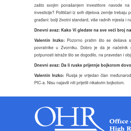
zašto svojim ponašanjem investitore navode na 
investicije? Političari iz svih dijelova zemlje trebaju
građani: bolji životni standard, više radnih mjesta i
Dnevni avaz: Kako Vi gledate na sve veći broj 
Valentin Inzko:
Pozorno pratim što se dešava sa
povratnike u Zvorniku. Dobro je da je načelni
potpunosti istraže što se dogodilo, na pravedan i obj
Dnevni avaz: Da li ruske prijetnje bojkotom dov
Valentin Inzko:
Rusija je vrijedan član međunaro
PIC-a. Nisu najavili niti prijetili nikakvim bojkotom.