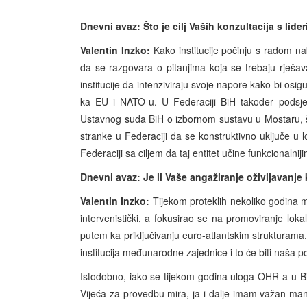
Dnevni avaz: Što je cilj Vaših konzultacija s lide
Valentin Inzko:
Kako institucije počinju s radom na
da se razgovara o pitanjima koja se trebaju rješava
institucije da intenziviraju svoje napore kako bi os
ka EU i NATO-u. U Federaciji BiH također podsje
Ustavnog suda BiH o izbornom sustavu u Mostaru, š
stranke u Federaciji da se konstruktivno uključe u l
Federaciji sa ciljem da taj entitet učine funkcionalnij
Dnevni avaz: Je li Vaše angažiranje oživljavanje
Valentin Inzko:
Tijekom proteklih nekoliko godina mo
intervenistički, a fokusirao se na promoviranje loka
putem ka priključivanju euro-atlantskim strukturama. 
institucija međunarodne zajednice i to će biti naša po
Istodobno, iako se tijekom godina uloga OHR-a u Bi
Vijeća za provedbu mira, ja i dalje imam važan man