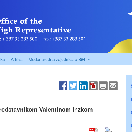
ika
Arhiva
Međunarodna zajednica u BiH
 predstavnikom Valentinom Inzkom