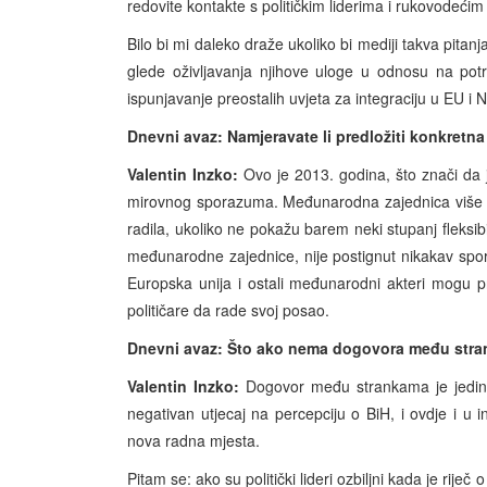
redovite kontakte s političkim liderima i rukovodećim 
Bilo bi mi daleko draže ukoliko bi mediji takva pitan
glede oživljavanja njihove uloge u odnosu na po
ispunjavanje preostalih uvjeta za integraciju u EU i
Dnevni avaz: Namjeravate li predložiti konkretna 
Valentin Inzko:
Ovo je 2013. godina, što znači da j
mirovnog sporazuma. Međunarodna zajednica više ne 
radila, ukoliko ne pokažu barem neki stupanj fleks
međunarodne zajednice, nije postignut nikakav spor
Europska unija i ostali međunarodni akteri mogu p
političare da rade svoj posao.
Dnevni avaz: Što ako nema dogovora među stra
Valentin Inzko:
Dogovor među strankama je jedini p
negativan utjecaj na percepciju o BiH, i ovdje i u i
nova radna mjesta.
Pitam se: ako su politički lideri ozbiljni kada je rije