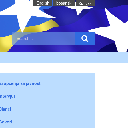
English
bosanski
cрпски
Saopćenja za javnost
Intervjui
Članci
Govori