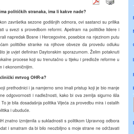
rima političkih stranaka, ima li kakve nade?
kon završetka sezone godišnjih odmora, ovi sastanci su prilika
ti u svezi s provedbom reformi. Apeliram na političke lidere i
igurali napredak Bosne i Hercegovine, posebice na njezinom putu
ćam političke stranke na njihove obveze da provedu odluku
to je uvjet definiran Daytonskim sporazumom. Želim potaknuti
okalne procese koji su trenutačno u tijeku i predlože reforme u
im i ekonomičnijim.
 klinički mrtvog OHR-a?
ji prethodnici i ja namjerno smo imali pristup koji je bio manje
lne odgovornosti i nadležnosti, kako bi ova zemlja sigurno išla
To je bila dosadašnja politika Vijeća za provedbu mira i ostalih
litika i ubuduće.
H znatno izmijenila u sukladnosti s politikom Upravnog odbora
dat i smatram da bi bilo neozbiljno s moje strane ne održavati