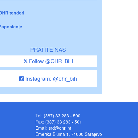
OHR tenderi
Zaposlenje
PRATITE NAS
Follow @OHR_BiH
Instagram: @ohr_bih
Tel: (387) 33 283 - 500
Fax: (387) 33 283 - 501
Email:
srd@ohr.int
Emerika Bluma 1, 71000 Sarajevo