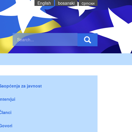
English
bosanski
cрпски
Saopćenja za javnost
Intervjui
Članci
Govori