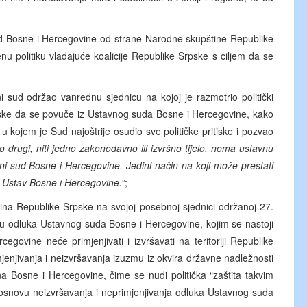
 Bosne i Hercegovine od strane Narodne skupštine Republike
u politiku vladajuće koalicije Republike Srpske s ciljem da se
i sud održao vanrednu sjednicu na kojoj je razmotrio politički
Srpske da se povuče iz Ustavnog suda Bosne i Hercegovine, kako
 kojem je Sud najoštrije osudio sve političke pritiske i pozvao
o drugi, niti jedno zakonodavno ili izvršno tijelo, nema ustavnu
ni sud Bosne i Hercegovine. Jedini način na koji može prestati
e Ustav Bosne i Hercegovine.”
;
ina Republike Srpske na svojoj posebnoj sjednici održanoj 27.
nju odluka Ustavnog suda Bosne i Hercegovine, kojim se nastoji
govine neće primjenjivati i izvršavati na teritoriji Republike
mjenjivanja i neizvršavanja izuzmu iz okvira državne nadležnosti
 Bosne i Hercegovine, čime se nudi politička “zaštita takvim
novu neizvršavanja i neprimjenjivanja odluka Ustavnog suda