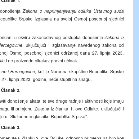
Članak 1.
 donošenja
Zakona o neprimjenjivanju odluka Ustavnog suda
epublike Srpske izglasala na svojoj Osmoj posebnoj sjednici
okončani u okviru zakonodavnog postupka donošenja
Zakona o
Hercegovine
, uključujući i izglasavanje navedenog zakona od
noj Osmoj posebnoj sjednici održanoj dana 27. lipnja 2023.
tio
i ne proizvode nikakav pravni učinak.
sne i Hercegovine,
koji je Narodna skupštine Republike Srpske
 27. lipnja 2023. godine, neće stupiti na snagu.
Članak 2.
iti donošenje akata, te sve druge radnje i aktivnosti koje imaju
nagu ili primjenu Zakona iz članka 1. ove Odluke, uključujući i
je u “Službenom glasniku Republike Srpske”.
Članak 3.
pomenute u članku 2. ove Odluke, odnosno primjena na bilo koji