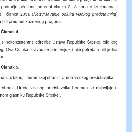
 područje primjene odredbi članka 2. Zakona o izmjenama i
 i članka 203a (
Neizvršavanje odluka visokog predstavnika
)
 biti predmet kaznenog progona.
Članak 4.
oje nekonzistentne odredbe Ustava Republike Srpske, bilo kog
eg. Ova Odluka izravno se primjenjuje i nije potrebna niti jedna
ka.
Članak 5.
 službenoj internetskoj stranici Ureda visokog predstavnika.
j stranici Ureda visokog predstavnika i odmah se objavljuje u
enom glasniku Republike Srpske”.