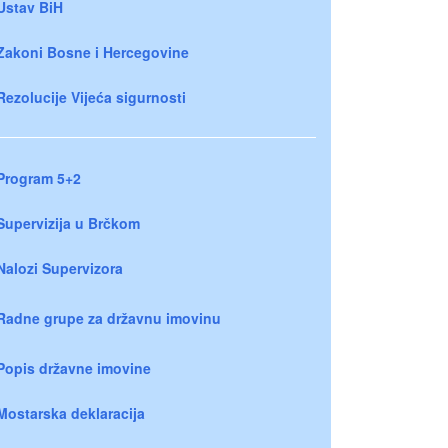
Ustav BiH
Zakoni Bosne i Hercegovine
Rezolucije Vijeća sigurnosti
Program 5+2
Supervizija u Brčkom
Nalozi Supervizora
Radne grupe za državnu imovinu
Popis državne imovine
Mostarska deklaracija