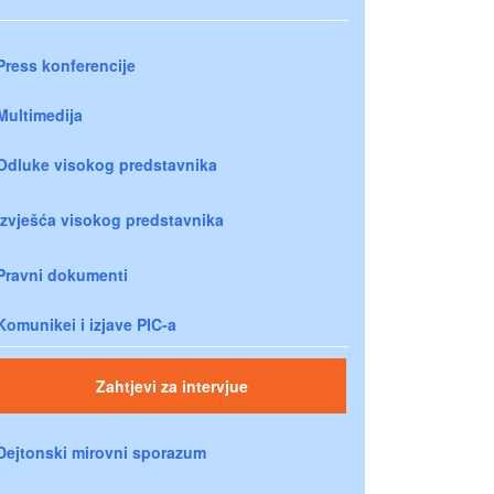
Press konferencije
Multimedija
Odluke visokog predstavnika
Izvješća visokog predstavnika
Pravni dokumenti
Komunikei i izjave PIC-a
Zahtjevi za intervjue
Dejtonski mirovni sporazum