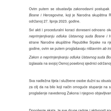
Ovim putem se obustavlja zakonodavni postupak
Bosne i Hercegovine,
koji je Narodna skupština R
održanoj 27. lipnja 2023. godine.
Svi akti i proceduralni koraci doneseni odnosno 
neprimjenjivanju odluka Ustavnog suda Bosne i 
strane Narodne skupštine Republike Srpske na nje
godine, ovim se putem proglašavaju ništavnim
ab ini
Zakon o neprimjenjivanju odluka Ustavnog suda Bo
izglasala na svojoj Osmoj posebnoj sjednici održanoj
Sva nadležna tijela i službene osobe dužni su obustav
za cilj da na bilo koji način omoguće stupanje na s
proglašenje navedenog Zakona i njegovo objavljivan
Donošenje akata, te sve druge radnje i aktivnosti s