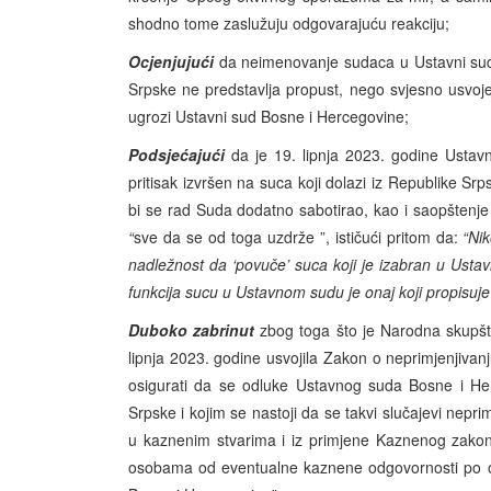
shodno tome zaslužuju odgovarajuću reakciju;
Ocjenjujući
da neimenovanje sudaca u Ustavni sud
Srpske ne predstavlja propust, nego svjesno usvojen
ugrozi Ustavni sud Bosne i Hercegovine;
Podsjećajući
da je 19. lipnja 2023. godine Ustavn
pritisak izvršen na suca koji dolazi iz Republike 
bi se rad Suda dodatno sabotirao, kao i saopštenje u
“
sve da se od toga uzdrže ”, ističući pritom da:
“Nik
nadležnost da ‘povuče’ suca koji je izabran u Ustav
funkcija sucu u Ustavnom sudu je onaj koji propisuj
Duboko zabrinut
zbog toga što je Narodna skupšt
lipnja 2023. godine usvojila Zakon o neprimjenjiva
osigurati da se odluke Ustavnog suda Bosne i Herce
Srpske i kojim se nastoji da se takvi slučajevi nepri
u kaznenim stvarima i iz primjene Kaznenog zakona
osobama od eventualne kaznene odgovornosti po os