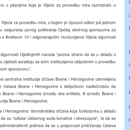
no o pitanjima koja je Vijeće za provedbu mira razmatralo u
Vijeća za provedbu mira, u kojem je Upravni odbor još jednom
 u osiguranju punog poštivanja Općeg okvirnog sporazuma za
 s Aneksom 10 i odgovarajućim rezolucijama Vijeća sigurnosti
sigurnosti Ujedinjenih naroda “poziva strane da se u skladu s
cijelosti surađuju sa svim institucijama uključenim u provedbu
vnom sporazumu”;
e centralna institucija države Bosne i Hercegovine utemeljena
 Ustava Bosne i Hercegovine s isključivom nadležnošću da
vu Bosne i Hercegovine između dva entiteta, ili između Bosne i
itucija Bosne i Hercegovine;
a i Hercegovina “demokratska država koja funkcionira u skladu
 da su “odluke Ustavnog suda konačne i obvezujuće”, te da se
h administrativnih jedinica da se u potpunosti pridržavaju Ustava