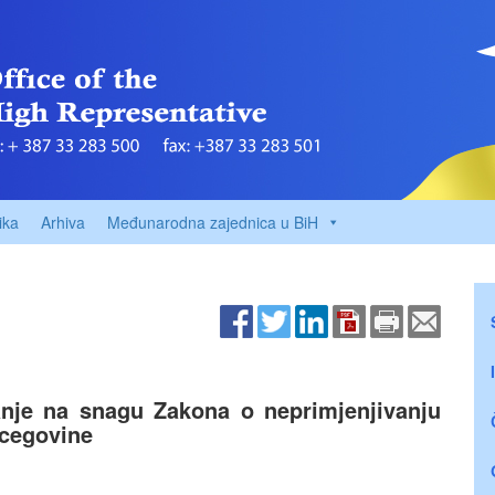
ika
Arhiva
Međunarodna zajednica u BiH
nje na snagu Zakona o neprimjenjivanju
rcegovine