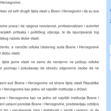
i Hercegovine;
an od svih drugih tijela vlasti u Bosni i Hercegovini i da su sva
vine prava i da njegova neovisnost, profesionalizam i autoritet
jskih pritisaka i političkog utjecaja, te da ispunjavanje tog
skog načela diobe vlasti;
enito, a naročito odluka Ustavnog suda Bosne i Hercegovine
 diobu vlasti;
 i tijela javne vlasti ne samo da namjerno ne poštuju odluke
er pozivaju i pokušavaju da obvežu odgovorne osobe da ne
avni sud Bosne i Hercegovine od strane tijela vlasti Republike
 Hercegovine kao jednu od najviših institucija u državi;
ne i Hercegovine kao na jednu od najviših institucija Bosne i
eni ustavni poredak Bosne i Hercegovine, predstavljaju ozbiljno
im i narušavanje mira i stabilnosti u zemlji i regionu, te da