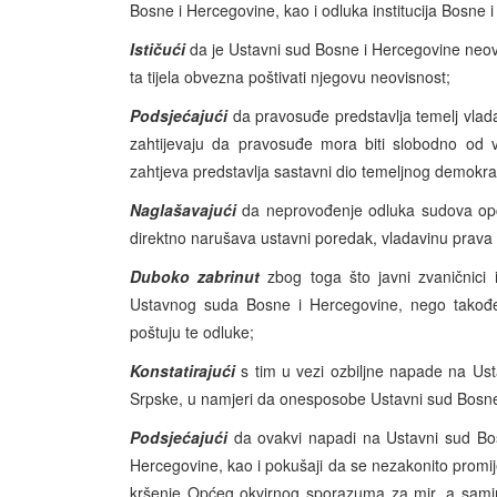
Bosne i Hercegovine, kao i odluka institucija Bosne 
Ističući
da je Ustavni sud Bosne i Hercegovine neovis
ta tijela obvezna poštivati njegovu neovisnost;
Podsjećajući
da pravosuđe predstavlja temelj vlada
zahtijevaju da pravosuđe mora biti slobodno od van
zahtjeva predstavlja sastavni dio temeljnog demokrat
Naglašavajući
da neprovođenje odluka sudova opć
direktno narušava ustavni poredak, vladavinu prava i
Duboko zabrinut
zbog toga što javni zvaničnici
Ustavnog suda Bosne i Hercegovine, nego takođ
poštuju te odluke;
Konstatirajući
s tim u vezi ozbiljne napade na Ust
Srpske, u namjeri da onesposobe Ustavni sud Bosne i
Podsjećajući
da ovakvi napadi na Ustavni sud Bos
Hercegovine, kao i pokušaji da se nezakonito promij
kršenje Općeg okvirnog sporazuma za mir, a samim t