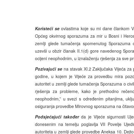
Koristeći se
ovlastima koje su mi dane člankom V
Općeg okvirnog sporazuma za mir u Bosni i Herceg
zemlji glede tumačenja spomenutog Sporazuma o 
uzevši u obzir članak II.1(d) gore navedenog Spo
ocijeni neophodnim, u iznalaženju rješenja za sve p
Pozivajući se
na stavak XI.2 Zaključaka Vijeća za 
godine, u kojem je Vijeće za provedbu mira pozd
autoritet u zemlji glede tumačenja Sporazuma o civ
rješenja za probleme, kako je prethodno rečen
neophodnim,” u svezi s određenim pitanjima, uklj
osiguranja provedbe Mirovnog sporazuma na čitavom t
Podsjećajući također
da je Vijeće sigurnosti Uje
donesenim na temelju poglavlja VII Povelje Ujed
autoriteta u zemlji glede provedbe Aneksa 10. Dej