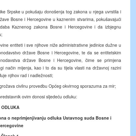
ke Srpske u pokušaju donošenja tog zakona u njega uvrstila i
 države Bosne i Hercegovine u kaznenim stvarima, pokušavajući
daba Kaznenog zakona Bosne i Hercegovine i da izbjegnu
u;
e entiteti i sve njihove niže administrativne jedinice dužne u
akonodavstvo države Bosne i Hercegovine, te da se entitetskim
nodavstva države Bosne i Hercegovine, čime se primjena
način mijenja, kao i to da su tijela vlasti na državnoj razini
je njihov rad i nadležnosti;
grožava civilnu provedbu Općeg okvirnog sporazuma za mir;
redstavnik ovim donosi sljedeću odluku:
ODLUKA
ona o neprimjenjivanju odluka Ustavnog suda Bosne i
ercegovine