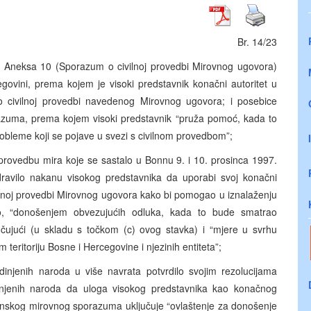
Br. 14/23
 Aneksa 10 (Sporazum o civilnoj provedbi Mirovnog ugovora)
ovini, prema kojem je visoki predstavnik konačni autoritet u
civilnoj provedbi navedenog Mirovnog ugovora; i posebice
razuma, prema kojem visoki predstavnik “pruža pomoć, kada to
robleme koji se pojave u svezi s civilnom provedbom”;
provedbu mira koje se sastalo u Bonnu 9. i 10. prosinca 1997.
ravilo nakanu visokog predstavnika da uporabi svoj konačni
ilnoj provedbi Mirovnog ugovora kako bi pomogao u iznalaženju
o, “donošenjem obvezujućih odluka, kada to bude smatrao
učujući (u skladu s točkom (c) ovog stavka) i “mjere u svrhu
eritoriju Bosne i Hercegovine i njezinih entiteta”;
dinjenih naroda u više navrata potvrdilo svojim rezolucijama
injenih naroda da uloga visokog predstavnika kao konačnog
tonskog mirovnog sporazuma uključuje “ovlaštenje za donošenje