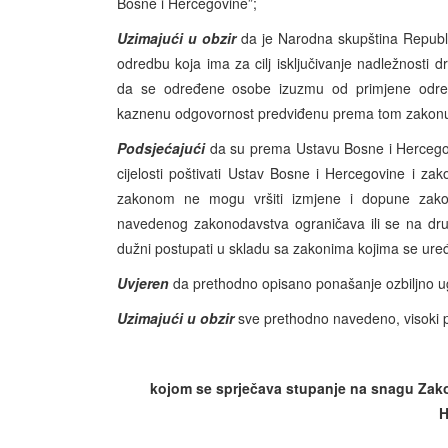
Bosne i Hercegovine”;
Uzimajući u obzir
da je Narodna skupština Republi
odredbu koja ima za cilj isključivanje nadležnosti
da se određene osobe izuzmu od primjene odre
kaznenu odgovornost predviđenu prema tom zakon
Podsjećajući
da su prema Ustavu Bosne i Hercegovin
cijelosti poštivati Ustav Bosne i Hercegovine i z
zakonom ne mogu vršiti izmjene i dopune zako
navedenog zakonodavstva ograničava ili se na drugi 
dužni postupati u skladu sa zakonima kojima se uređu
Uvjeren
da prethodno opisano ponašanje ozbiljno u
Uzimajući u obzir
sve prethodno navedeno, visoki p
kojom se sprječava stupanje na snagu Zak
H