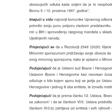
obvezujućih odluka kada ocijeni da je to neophod
Bonnu 9. i 10. prosinca 1997. godine”;
Imajući u vidu
najnoviji komunike Upravnog odbora 
potvrdio svoju punu potporu visokom predstavniku
mir u BiH i sprovođenju njegovog mandata u skladu
Ujedinjenih naroda;
Prisjećajući se
da u Rezoluciji 2549 (2020) Vijeće 
Mirovnim sporazumom pridržavaju svoje obveze da u 
ovog mirovnog sporazuma, kako je opisano u Miro
Podsjećajući
da je Ustavni sud Bosne i Hercegovin
Ustavom Bosne i Hercegovine kao neovisan čuvar
odlučuje o bilo kojem sporu koji se javlja po Usta
Hercegovine i jednog ili oba entiteta, te između inst
Podsjećajući
da je prema članku I/2. Ustava, Bosn
sa zakonom” i da se člankom VI/5. Ustava predviđa
člankom III/3.b) zahtijeva od entiteta i svih njihovi