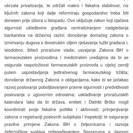
ubrzala privatizacija, te održali makro i fiskalna stabilnost, niz
ključnih zakona koji dalje reformiraju gospodarstvo treba biti
donesen prije izbora u listopadu. Ovo uključuje zakon koji ojačava
sigurnost ušteđevine građana centraliziranjem nadgledanja
bankarstva na državnoj razini; donošenje domaćeg zakona o
izmirivanju dugova s dvostrukim ciljem rješavanja tužbi građana i,
istodobno, štiteći proračune vlada; usvajanje Zakona BiH o
farmaceutskim proizvodima i medicinskim uređajima da bi se
osigurala raspoloživost farmaceutskih proizvoda u cijeloj zemlji
putem uspostavljanja jedinstvenog farmaceutskog tržišta;
donošenje državnog Zakona o obligacijama, kako bi se potakao
razvoj poslovanja poboljšavanjem pravne sigurnosti i predvidivosti
poslovanja u ugovornim odnosima; usklađivanje proračunskih
kalendara tako da bi država, entiteti i Distrikt Brčko mogli
koordinirati svoje fiskalne politike i aktivnosti; primjenjivanje
zakona o registraciji poslovnih subjekata i inspekciji; te osiguranje
pravilne primjene Zakona BiH o željeznicama i razvoja
željezničkog sustava prilagođavanjem Sporazuma o Javnom