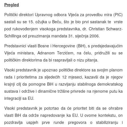
Pregled
Politički direktori Upravnog odbora Vijeća za provedbu mira (PIC)
sastali su se 15. ožujka u Beču, što je bio prvi sastanak te vrste
pod rukovođenjem visokoga predstavnika, dr. Christian Schwarz-
Schillinga od preuzimanja mandata 31. siječnja 2006.
Predstavnici vlasti Bosne i Hercegovine (BiH), s predsjedavajućim
Vijeća ministara, Adnanom Terzićem, na čelu, pridružili su se
političkim direktorima da bi raspravljali o nizu pitanja.
Visoki predstavnik je upoznao političke direktore sa svojim planom
rada i prioritetima za sljedećih 12 mjeseci, kazavši da je njegov
krajnji cilj da pomogne BiH u razvijanju stabilnoga demokratskog
sustava i održive i dinamične tržišne privrede na njenome putu ka
integraciji sa EU.
Visoki predstavnik je potcrtao da će prioritet biti da se ohrabre
vlasti BiH da održe napredovanje ka EU. U ovome kontekstu, on
pozdravlja uspjeh prve runde pregovora o stabiliziranju i