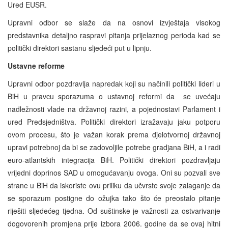
Ured EUSR.
Upravni odbor se slaže da na osnovi izvještaja visokog
predstavnika detaljno raspravi pitanja prijelaznog perioda kad se
politički direktori sastanu sljedeći put u lipnju.
Ustavne reforme
Upravni odbor pozdravlja napredak koji su načinili politički lideri u
BiH u pravcu sporazuma o ustavnoj reformi da se uvećaju
nadležnosti vlade na državnoj razini, a pojednostavi Parlament i
ured Predsjedništva. Politički direktori izražavaju jaku potporu
ovom procesu, što je važan korak prema djelotvornoj državnoj
upravi potrebnoj da bi se zadovoljile potrebe gradjana BiH, a i radi
euro-atlantskih integracija BiH. Politički direktori pozdravljaju
vrijedni doprinos SAD u omogućavanju ovoga. Oni su pozvali sve
strane u BiH da iskoriste ovu priliku da učvrste svoje zalaganje da
se sporazum postigne do ožujka tako što će preostalo pitanje
riješiti sljedećeg tjedna. Od suštinske je važnosti za ostvarivanje
dogovorenih promjena prije izbora 2006. godine da se ovaj hitni