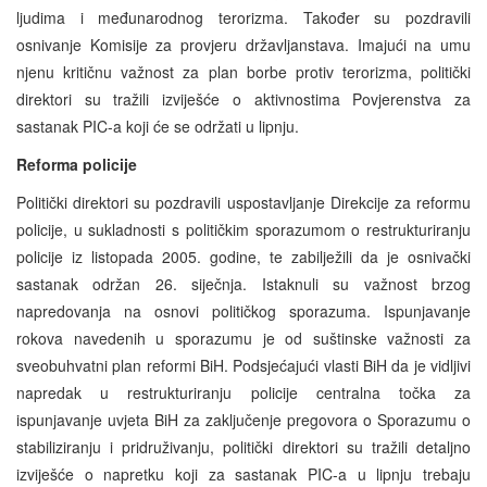
ljudima i međunarodnog terorizma. Također su pozdravili
osnivanje Komisije za provjeru državljanstava. Imajući na umu
njenu kritičnu važnost za plan borbe protiv terorizma, politički
direktori su tražili izviješće o aktivnostima Povjerenstva za
sastanak PIC-a koji će se održati u lipnju.
Reforma policije
Politički direktori su pozdravili uspostavljanje Direkcije za reformu
policije, u sukladnosti s političkim sporazumom o restrukturiranju
policije iz listopada 2005. godine, te zabilježili da je osnivački
sastanak održan 26. siječnja. Istaknuli su važnost brzog
napredovanja na osnovi političkog sporazuma. Ispunjavanje
rokova navedenih u sporazumu je od suštinske važnosti za
sveobuhvatni plan reformi BiH. Podsjećajući vlasti BiH da je vidljivi
napredak u restrukturiranju policije centralna točka za
ispunjavanje uvjeta BiH za zaključenje pregovora o Sporazumu o
stabiliziranju i pridruživanju, politički direktori su tražili detaljno
izviješće o napretku koji za sastanak PIC-a u lipnju trebaju