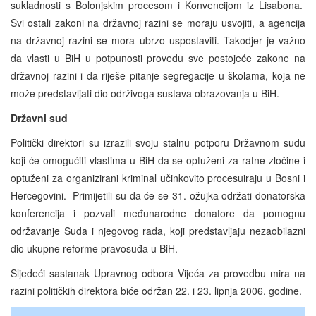
sukladnosti s Bolonjskim procesom i Konvencijom iz Lisabona.
Svi ostali zakoni na državnoj razini se moraju usvojiti, a agencija
na državnoj razini se mora ubrzo uspostaviti. Takodjer je važno
da vlasti u BiH u potpunosti provedu sve postojeće zakone na
državnoj razini i da riješe pitanje segregacije u školama, koja ne
može predstavljati dio održivoga sustava obrazovanja u BiH.
Državni sud
Politički direktori su izrazili svoju stalnu potporu Državnom sudu
koji će omogućiti vlastima u BiH da se optuženi za ratne zločine i
optuženi za organizirani kriminal učinkovito procesuiraju u Bosni i
Hercegovini. Primijetili su da će se 31. ožujka održati donatorska
konferencija i pozvali međunarodne donatore da pomognu
održavanje Suda i njegovog rada, koji predstavljaju nezaobilazni
dio ukupne reforme pravosuđa u BiH.
Sljedeći sastanak Upravnog odbora Vijeća za provedbu mira na
razini političkih direktora biće održan 22. i 23. lipnja 2006. godine.