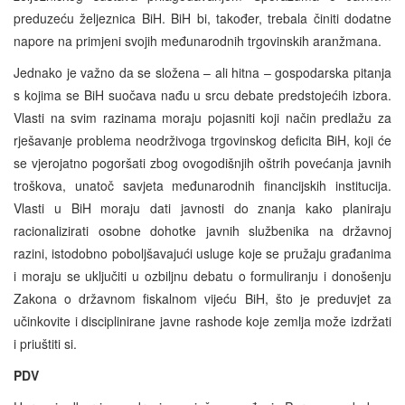
preduzeću željeznica BiH. BiH bi, također, trebala činiti dodatne
napore na primjeni svojih međunarodnih trgovinskih aranžmana.
Jednako je važno da se složena – ali hitna – gospodarska pitanja
s kojima se BiH suočava nađu u srcu debate predstojećih izbora.
Vlasti na svim razinama moraju pojasniti koji način predlažu za
rješavanje problema neodrživoga trgovinskog deficita BiH, koji će
se vjerojatno pogoršati zbog ovogodišnjih oštrih povećanja javnih
troškova, unatoč savjeta međunarodnih financijskih institucija.
Vlasti u BiH moraju dati javnosti do znanja kako planiraju
racionalizirati osobne dohotke javnih službenika na državnoj
razini, istodobno poboljšavajući usluge koje se pružaju građanima
i moraju se uključiti u ozbiljnu debatu o formuliranju i donošenju
Zakona o državnom fiskalnom vijeću BiH, što je preduvjet za
učinkovite i disciplinirane javne rashode koje zemlja može izdržati
i priuštiti si.
PDV