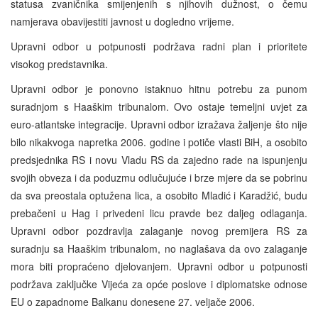
statusa zvaničnika smijenjenih s njihovih dužnost, o čemu
namjerava obavijestiti javnost u dogledno vrijeme.
Upravni odbor u potpunosti podržava radni plan i prioritete
visokog predstavnika.
Upravni odbor je ponovno istaknuo hitnu potrebu za punom
suradnjom s Haaškim tribunalom. Ovo ostaje temeljni uvjet za
euro-atlantske integracije. Upravni odbor izražava žaljenje što nije
bilo nikakvoga napretka 2006. godine i potiče vlasti BiH, a osobito
predsjednika RS i novu Vladu RS da zajedno rade na ispunjenju
svojih obveza i da poduzmu odlučujuće i brze mjere da se pobrinu
da sva preostala optužena lica, a osobito Mladić i Karadžić, budu
prebačeni u Hag i privedeni licu pravde bez daljeg odlaganja.
Upravni odbor pozdravlja zalaganje novog premijera RS za
suradnju sa Haaškim tribunalom, no naglašava da ovo zalaganje
mora biti propraćeno djelovanjem. Upravni odbor u potpunosti
podržava zaključke Vijeća za opće poslove i diplomatske odnose
EU o zapadnome Balkanu donesene 27. veljače 2006.