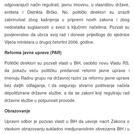
odgovarajući način regulirati, javnu imovinu, u vlasništvu države,
entiteta i Distrikta Brčko. No, politički direktori su izrazili
zabrinutost zbog kašnjenja u pripremi novih zakona i zbog
nedostatka suglasnosti u svezi s ključnim načelima. Pozvali su
povjerenstvo da ubrza svoj rad i donese prijedloge do sjednice
Vijeća ministara u drugoj četvrtini 2006. godine.
Reforma javne uprave (PAR)
Politički direktori su pozvali vlasti u BiH, osobito novu Vladu RS,
da pokažu veću političku predanost reformi javne uprave i
imenuju Radnu grupu na državnoj razini za reformu javne uprave
bez daljih odlaganja, i da osiguraju stvarno poštivanje načela
depolitizirane državne službe, a da se zakoni koji reguliraju rad
državne službe u potpunosti provode.
Obrazovanje
Upravni odbor je pozvao vlasti u BiH da usvoje nacrt Zakona o
visokom obrazovanju sukladno medjunarodnim obvezama BiH i u