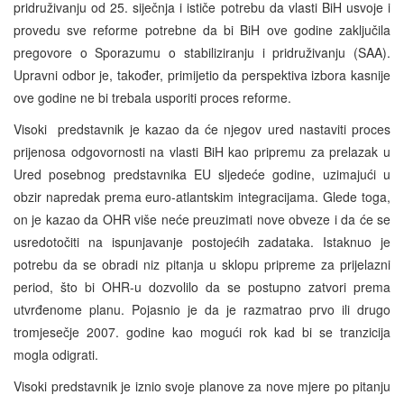
pridruživanju od 25. siječnja i ističe potrebu da vlasti BiH usvoje i
provedu sve reforme potrebne da bi BiH ove godine zaključila
pregovore o Sporazumu o stabiliziranju i pridruživanju (SAA).
Upravni odbor je, također, primijetio da perspektiva izbora kasnije
ove godine ne bi trebala usporiti proces reforme.
Visoki predstavnik je kazao da će njegov ured nastaviti proces
prijenosa odgovornosti na vlasti BiH kao pripremu za prelazak u
Ured posebnog predstavnika EU sljedeće godine, uzimajući u
obzir napredak prema euro-atlantskim integracijama. Glede toga,
on je kazao da OHR više neće preuzimati nove obveze i da će se
usredotočiti na ispunjavanje postojećih zadataka. Istaknuo je
potrebu da se obradi niz pitanja u sklopu pripreme za prijelazni
period, što bi OHR-u dozvolilo da se postupno zatvori prema
utvrđenome planu. Pojasnio je da je razmatrao prvo ili drugo
tromjesečje 2007. godine kao mogući rok kad bi se tranzicija
mogla odigrati.
Visoki predstavnik je iznio svoje planove za nove mjere po pitanju