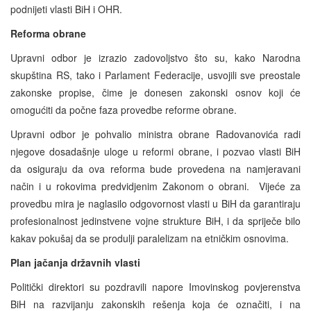
podnijeti vlasti BiH i OHR.
Reforma obrane
Upravni odbor je izrazio zadovoljstvo što su, kako Narodna
skupština RS, tako i Parlament Federacije, usvojili sve preostale
zakonske propise, čime je donesen zakonski osnov koji će
omogućiti da počne faza provedbe reforme obrane.
Upravni odbor je pohvalio ministra obrane Radovanovića radi
njegove dosadašnje uloge u reformi obrane, i pozvao vlasti BiH
da osiguraju da ova reforma bude provedena na namjeravani
način i u rokovima predvidjenim Zakonom o obrani. Vijeće za
provedbu mira je naglasilo odgovornost vlasti u BiH da garantiraju
profesionalnost jedinstvene vojne strukture BiH, i da spriječe bilo
kakav pokušaj da se produlji paralelizam na etničkim osnovima.
Plan jačanja državnih vlasti
Politički direktori su pozdravili napore Imovinskog povjerenstva
BiH na razvijanju zakonskih rešenja koja će označiti, i na