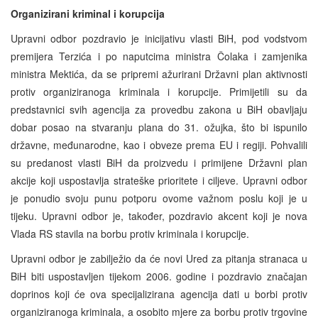
Organizirani kriminal i korupcija
Upravni odbor pozdravio je inicijativu vlasti BiH, pod vodstvom
premijera Terzića i po naputcima ministra Čolaka i zamjenika
ministra Mektića, da se pripremi ažurirani Državni plan aktivnosti
protiv organiziranoga kriminala i korupcije. Primijetili su da
predstavnici svih agencija za provedbu zakona u BiH obavljaju
dobar posao na stvaranju plana do 31. ožujka, što bi ispunilo
državne, međunarodne, kao i obveze prema EU i regiji. Pohvalili
su predanost vlasti BiH da proizvedu i primijene Državni plan
akcije koji uspostavlja strateške prioritete i ciljeve. Upravni odbor
je ponudio svoju punu potporu ovome važnom poslu koji je u
tijeku. Upravni odbor je, također, pozdravio akcent koji je nova
Vlada RS stavila na borbu protiv kriminala i korupcije.
Upravni odbor je zabilježio da će novi Ured za pitanja stranaca u
BiH biti uspostavljen tijekom 2006. godine i pozdravio značajan
doprinos koji će ova specijalizirana agencija dati u borbi protiv
organiziranoga kriminala, a osobito mjere za borbu protiv trgovine