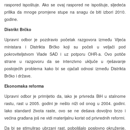
raspored ispoštuje. Ako se ovaj raspored ne ispoštuje, sljedeća
prilika da mnoge promjene stupe na snagu će biti izbori 2010.
godine.
Distrikt Brčko
Upravni odbor je pozdravio početak razgovora između Vijeća
ministara i Distrikta Brčko koji su počeli u veljači pod
pokroviteljstvom Vlade SAD i uz potporu OHR-a. Ovo potiče
strane u razgovoru da se intenzivno uključe u rješavanje
postojećih problema kako bi se ojačali odnosi između Distrikta
Brčko i države.
Ekonomska reforma
Upravni odbor je primijetio da, iako je privreda BiH u stalnome
rastu, rast u 2005. godini je nešto niži od onog u 2004. godini.
Iako standard života raste, ovo se ne dešava dovoljno brzo i
većina građana još ne vidi materijalnu korist od privrednih reformi.
Da bi se stimulirao ubrzani rast, poboljšalo poslovno okruženje,