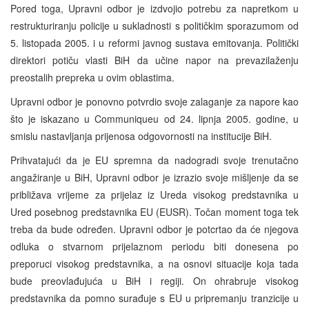
Pored toga, Upravni odbor je izdvojio potrebu za napretkom u
restrukturiranju policije u sukladnosti s političkim sporazumom od
5. listopada 2005. i u reformi javnog sustava emitovanja. Politički
direktori potiču vlasti BiH da učine napor na prevazilaženju
preostalih prepreka u ovim oblastima.
Upravni odbor je ponovno potvrdio svoje zalaganje za napore kao
što je iskazano u Communiqueu od 24. lipnja 2005. godine, u
smislu nastavljanja prijenosa odgovornosti na institucije BiH.
Prihvatajući da je EU spremna da nadogradi svoje trenutačno
angažiranje u BiH, Upravni odbor je izrazio svoje mišljenje da se
približava vrijeme za prijelaz iz Ureda visokog predstavnika u
Ured posebnog predstavnika EU (EUSR). Točan moment toga tek
treba da bude određen. Upravni odbor je potcrtao da će njegova
odluka o stvarnom prijelaznom periodu biti donesena po
preporuci visokog predstavnika, a na osnovi situacije koja tada
bude preovlađujuća u BiH i regiji. On ohrabruje visokog
predstavnika da pomno surađuje s EU u pripremanju tranzicije u