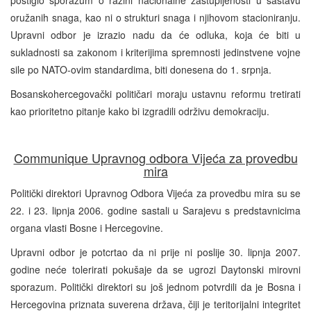
oružanih snaga, kao ni o strukturi snaga i njihovom stacioniranju.
Upravni odbor je izrazio nadu da će odluka, koja će biti u
sukladnosti sa zakonom i kriterijima spremnosti jedinstvene vojne
sile po NATO-ovim standardima, biti donesena do 1. srpnja.
Bosanskohercegovački političari moraju ustavnu reformu tretirati
kao prioritetno pitanje kako bi izgradili održivu demokraciju.
Communique Upravnog odbora Vijeća za provedbu
mira
Politički direktori Upravnog Odbora Vijeća za provedbu mira su se
22. i 23. lipnja 2006. godine sastali u Sarajevu s predstavnicima
organa vlasti Bosne i Hercegovine.
Upravni odbor je potcrtao da ni prije ni poslije 30. lipnja 2007.
godine neće tolerirati pokušaje da se ugrozi Daytonski mirovni
sporazum. Politički direktori su još jednom potvrdili da je Bosna i
Hercegovina priznata suverena država, čiji je teritorijalni integritet