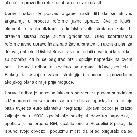
utjecaj na provedbu reforme obrane u ovoj oblasti.
Upravni odbor je pozvao organe vlasti BiH da se aktivno
angažiraju u procesu reforme javne uprave. Ovo je ključni
element u racionaliziranju administrativnih struktura kako bi
državna služba bolje služila građanima. Ured koordinatora
reforme javne uprave finalizira državnu strategiju i akcijski plan za
državu, entitete i Distrikt Brčko, u kome će biti navedeni koraci koji
su potrebni da bi se osigurao brz i opipljiv napredak na ovom
polju. Upravni odbor je apelirao na organe države, entiteta i
Brčkog da usvoje državnu strategiju i otpočnu s provedbom
akcijskog plana čim je prije moguće.
Upravni odbor je ponovno istaknuo potrebu za punom suradnjom
s Međunarodnim kaznenim sudom za bivšu Jugoslaviju. To ostaje
bitan uvjet za euro-atlantsku integraciju. Upravni odbor je izrazio
žaljenje da u 2006. godini nije postignut dovoljan napredak, i
apelirao je na organe BiH, osobito one u Republici Srpskoj, da
ispune svoje obveze i poduzmu mjere da bi se osiguralo da se