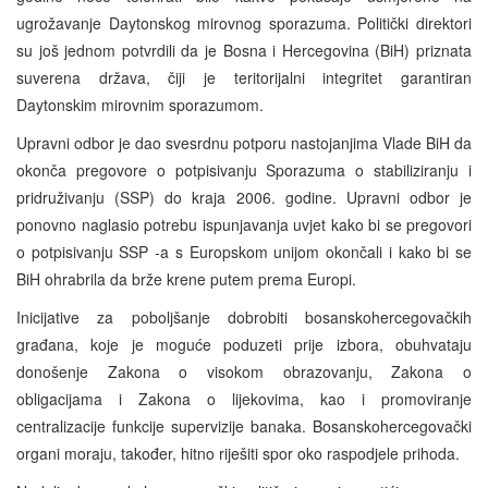
ugrožavanje Daytonskog mirovnog sporazuma. Politički direktori
su još jednom potvrdili da je Bosna i Hercegovina (BiH) priznata
suverena država, čiji je teritorijalni integritet garantiran
Daytonskim mirovnim sporazumom.
Upravni odbor je dao svesrdnu potporu nastojanjima Vlade BiH da
okonča pregovore o potpisivanju Sporazuma o stabiliziranju i
pridruživanju (SSP) do kraja 2006. godine. Upravni odbor je
ponovno naglasio potrebu ispunjavanja uvjet kako bi se pregovori
o potpisivanju SSP -a s Europskom unijom okončali i kako bi se
BiH ohrabrila da brže krene putem prema Europi.
Inicijative za poboljšanje dobrobiti bosanskohercegovačkih
građana, koje je moguće poduzeti prije izbora, obuhvataju
donošenje Zakona o visokom obrazovanju, Zakona o
obligacijama i Zakona o lijekovima, kao i promoviranje
centralizacije funkcije supervizije banaka. Bosanskohercegovački
organi moraju, također, hitno riješiti spor oko raspodjele prihoda.