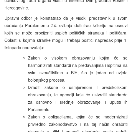
učinkovitog rada organa vlasti u interesu svih građana Bosne i
Hercegovine.
Upravni odbor je konstatirao da je visoki predstavnik u svom
obraćanju Paralementu 24. svibnja definirao kriterije na osnovi
kojih se može procijeniti uspjeh političkih stranaka i političara.
Oblasti u kojima stranke mogu i trebaju postići napredak prije 1.
listopada obuhvataju:
Zakon o visokom obrazovanju kojim će se
harmonizirati standardi na predavanjima i ispitima na
svim sveučilištima u BiH, što je jedan od uvjeta
bolonjskog procesa.
Izraditi zakone o usmjerenom i predškolskom
obrazovanju, te agenciji koja će ustvrditi standarde
za osnovno i srednje obrazovanje, i uputiti ih
Parlamentu.
Zakon o obligacijama, kojim će se modernizirati
privredno zakonodavstvo i na taj način ohrabriti
ulaganja u BiH i pomoći otvaranje novih radnih