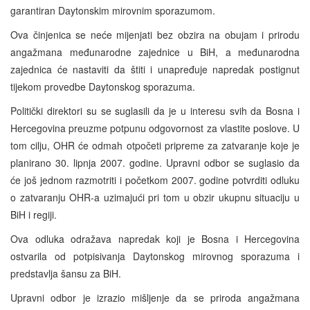
garantiran Daytonskim mirovnim sporazumom.
Ova činjenica se neće mijenjati bez obzira na obujam i prirodu
angažmana međunarodne zajednice u BiH, a međunarodna
zajednica će nastaviti da štiti i unapređuje napredak postignut
tijekom provedbe Daytonskog sporazuma.
Politički direktori su se suglasili da je u interesu svih da Bosna i
Hercegovina preuzme potpunu odgovornost za vlastite poslove. U
tom cilju, OHR će odmah otpočeti pripreme za zatvaranje koje je
planirano 30. lipnja 2007. godine. Upravni odbor se suglasio da
će još jednom razmotriti i početkom 2007. godine potvrditi odluku
o zatvaranju OHR-a uzimajući pri tom u obzir ukupnu situaciju u
BiH i regiji.
Ova odluka odražava napredak koji je Bosna i Hercegovina
ostvarila od potpisivanja Daytonskog mirovnog sporazuma i
predstavlja šansu za BiH.
Upravni odbor je izrazio mišljenje da se priroda angažmana