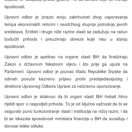
ispoštovati.
Upravni odbor je izrazio svoju zabrinutost zbog usporavanja
tempa ekonomskih reformi i neodrživog stupnja potrošnje javnih
sredstava. Entiteti i druge niže razine vlasti se zadužuju na račun
budućih prihoda i preuzimaju obveze koje nisu u stanju
ispoštovati.
Upravni odbor je apelirao na organe vlasti BiH da finaliziraju
Zakon o državnom fiskalnom vijeću i što prije ga upute na
Parlament. Upravni odbor je pozvao Vladu Republike Srpske da
odmah povuče kaznenu prijavu protiv predsjedavajućeg i
direktora Upravnog Odbora Uprave za neizravno oporezivanje.
Upravni odbor je istaknuo da bi organi vlasti BiH trebali hitno
riješiti spor o raspodjeli prihoda. To je od ključne važnosti da bi se
osiguralo puno funkcioniranje vlasti i institucija na nižoj razini, i da
bi se iskazala sposobnost ministara financija u BiH da surađuju i
donose teške odluke.