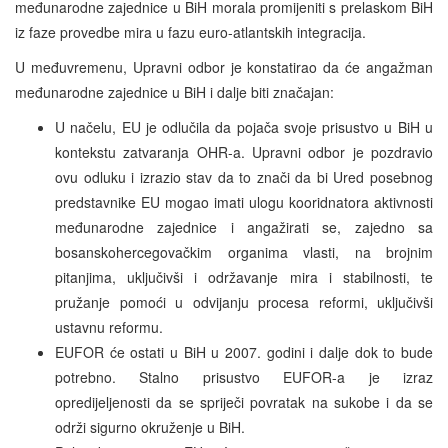
međunarodne zajednice u BiH morala promijeniti s prelaskom BiH
iz faze provedbe mira u fazu euro-atlantskih integracija.
U međuvremenu, Upravni odbor je konstatirao da će angažman
međunarodne zajednice u BiH i dalje biti značajan:
U načelu, EU je odlučila da pojača svoje prisustvo u BiH u
kontekstu zatvaranja OHR-a. Upravni odbor je pozdravio
ovu odluku i izrazio stav da to znači da bi Ured posebnog
predstavnike EU mogao imati ulogu kooridnatora aktivnosti
međunarodne zajednice i angažirati se, zajedno sa
bosanskohercegovačkim organima vlasti, na brojnim
pitanjima, uključivši i održavanje mira i stabilnosti, te
pružanje pomoći u odvijanju procesa reformi, uključivši
ustavnu reformu.
EUFOR će ostati u BiH u 2007. godini i dalje dok to bude
potrebno. Stalno prisustvo EUFOR-a je izraz
opredijeljenosti da se spriječi povratak na sukobe i da se
održi sigurno okruženje u BiH.