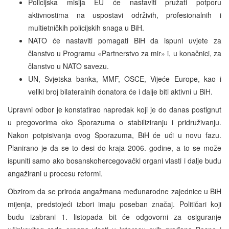
Policijska misija EU će nastaviti pružati potporu
aktivnostima na uspostavi održivih, profesionalnih i
multietničkih policijskih snaga u BiH.
NATO će nastaviti pomagati BiH da ispuni uvjete za
članstvo u Programu «Partnerstvo za mir» i, u konačnici, za
članstvo u NATO savezu.
UN, Svjetska banka, MMF, OSCE, Vijeće Europe, kao i
veliki broj bilateralnih donatora će i dalje biti aktivni u BiH.
Upravni odbor je konstatirao napredak koji je do danas postignut
u pregovorima oko Sporazuma o stabiliziranju i pridruživanju.
Nakon potpisivanja ovog Sporazuma, BiH će ući u novu fazu.
Planirano je da se to desi do kraja 2006. godine, a to se može
ispuniti samo ako bosanskohercegovački organi vlasti i dalje budu
angažirani u procesu reformi.
Obzirom da se priroda angažmana međunarodne zajednice u BiH
mijenja, predstojeći izbori imaju poseban značaj. Političari koji
budu izabrani 1. listopada bit će odgovorni za osiguranje