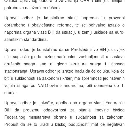
Odluka Upravnog odbora o zatvaranju OHR-a čini još hitnijom
potrebu za nalaženjem rješenja.
Upravni odbor je konstatirao stalni napredak u provedbi
obrambene i obavještajne reforme, te se pohvalno izrazio o
naporima organa vlasti BiH da situaciju u zemlji usklade sa euro-
atlantskim standardima.
Upravni odbor je konstatirao da se Predsjedništvo BiH još uvijek
nije suglasilo glede razine nacionalne zastupljenosti u sastavu
oružanih snaga, kao ni glede struktura snaga i njihovog
stacioniranja. Upravni odbor je izrazio nadu da će odluka, koja će
biti u sukladnosti sa zakonom i kriterijima spremnosti jedinstvenih
vojnih snaga po NATO-ovim standardima, biti donesena do 1.
srpnja.
Upravni odbor je, također, apelirao na organe vlasti Federacije
BiH da preuzmu odgovornost za pitanja imovine bivšeg
Federalnog ministarstva obrane u sukladnosti sa zakonom.
Propust da se to uradi u bliskoj budućnosti imat će negativan