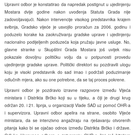
Upravni odbor je konstatirao da napredak postignut u ujedinjenju
Mostara dvije godine nakon uvođenja Statuta Grada nije
zadovoljavajući. Nakon intervencije visokog predstavnika krajem
svibnja, Gradsko vijeće je usvojilo proračun za 2006. godinu i
poduzelo korake ka zaokruživanju gradske uprave i ujedinjenju
nacionalno podijeljenih poduzeća koja pružaju javne usluge. No,
glavne stranke u Skupštini Grada Mostara još uvijek nisu
pokazale dovoljnu političku volju da u potpunosti provedu
ujedinjenje gradske uprave. Politički direktori su pozdravili ulogu
koju je visoki predstavnik do sad imao i podržali poduzimanje
odlučnih mjera, ako su one potrebne, da se taj proces pokrene.
Upravni odbor je pozdravio izravne razgovore između Vijeća
ministara i Distrikta Brčko koji su u tijeku, a čiji je drugi krug
održan 20. i 21. lipnja, u organizaciji Vlade SAD uz pomoć OHR-a
i supervizora. Upravni odbor apelira na strane, osobito Vijeće
ministara, da se intenzivno angažiraju na rješavanju otvorenih
pitanja kako bi se ojačao odnos između Distrikta Brčko i države.