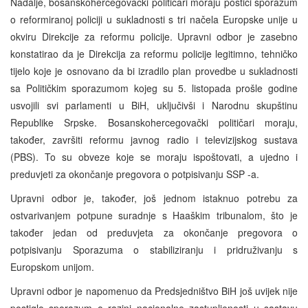
Nadalje, bosanskohercegovački političari moraju postići sporazum
o reformiranoj policiji u sukladnosti s tri načela Europske unije u
okviru Direkcije za reformu policije. Upravni odbor je zasebno
konstatirao da je Direkcija za reformu policije legitimno, tehničko
tijelo koje je osnovano da bi izradilo plan provedbe u sukladnosti
sa Političkim sporazumom kojeg su 5. listopada prošle godine
usvojili svi parlamenti u BiH, uključivši i Narodnu skupštinu
Republike Srpske. Bosanskohercegovački političari moraju,
također, završiti reformu javnog radio i televizijskog sustava
(PBS). To su obveze koje se moraju ispoštovati, a ujedno i
preduvjeti za okončanje pregovora o potpisivanju SSP -a.
Upravni odbor je, također, još jednom istaknuo potrebu za
ostvarivanjem potpune suradnje s Haaškim tribunalom, što je
također jedan od preduvjeta za okončanje pregovora o
potpisivanju Sporazuma o stabiliziranju i pridruživanju s
Europskom unijom.
Upravni odbor je napomenuo da Predsjedništvo BiH još uvijek nije
postiglo sporazum o razini nacionalne zastupljenosti u sastavu