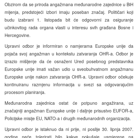
Obzirom da se priroda angažmana međunarodne zajednice u BiH
mijenja, predstojeći izbori imaju poseban značaj. Političari koji
budu izabrani 1. listopada bit će odgovorni za osiguranje
učinkovitog rada organa vlasti u interesu svih građana Bosne i
Hercegovine.
Upravni odbor je informiran o namjerama Europske unije da
pojača svoj angažman u kontekstu zatvaranja OHR-a. Odbor je
izrazio mišljenje da će osnaženi Ured posebnog predstavnika
Europske unije imati važan udio u sveobuhvatnom angažmanu
Europske unije nakon zatvaranja OHR-a. Upravni odbor očekuje
kontinuiranu razmjenu informacija u svezi sa odgovarajućim
procesom planiranja.
Međunarodna zajednica ostat će potpuno angažirana, uz
značajniji angažman Europske unije i daljnje prisustvo EUFOR-a,
Policijske misije EU, NATO-a i drugih međunarodnih organizacija.
Upravni odbor je istaknuo da ni prije, ni poslije 30. lipnja 2007.
godine neće tolerirati bilo kakve pokušaje usmjerene na