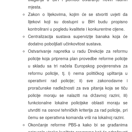
mjesta.
Zakon o lijekovima, kojim će se stvoriti uvjeti da
lijekovi koji su dostupni u BiH budu propisno
kontrolirani u pogledu kvalitete i konkurentne cijene.
Centralizacija sustava supervizije banaka koja će
dodatno poboljšati učinkovitost sustava.
Ostvarivanje napretka u radu Direkcije za reformu
policije koja priprema plan provedbe reforme policije
u skladu sa tri načela Europskog povjerenstva za
reformu policije, tj. i) nema političkog uplitanja u
operativni rad policije; ii) sve zakonodavne i
proračunske nadležnosti za sva pitanja koja se tiču
policije moraju se nalaziti na državnoj razini, iii)
funkcionalne lokalne policijske oblasti moraju se
utvrditi na osnovi tehničkih kriterija za rad policije, pri
čemu se operativna komanda vrši na lokalnoj razini.
Okončanje reforme PBS-a kako bi se građanima
osigurala visoka kvaliteta programa koji će odražavati