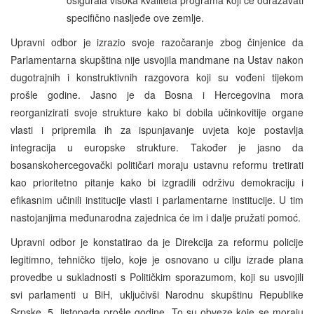
specifično nasljeđe ove zemlje.
Upravni odbor je izrazio svoje razočaranje zbog činjenice da
Parlamentarna skupština nije usvojila mandmane na Ustav nakon
dugotrajnih i konstruktivnih razgovora koji su vođeni tijekom
prošle godine. Jasno je da Bosna i Hercegovina mora
reorganizirati svoje strukture kako bi dobila učinkovitije organe
vlasti i pripremila ih za ispunjavanje uvjeta koje postavlja
integracija u europske strukture. Također je jasno da
bosanskohercegovački političari moraju ustavnu reformu tretirati
kao prioritetno pitanje kako bi izgradili održivu demokraciju i
efikasnim učinili institucije vlasti i parlamentarne institucije. U tim
nastojanjima međunarodna zajednica će im i dalje pružati pomoć.
Upravni odbor je konstatirao da je Direkcija za reformu policije
legitimno, tehničko tijelo, koje je osnovano u cilju izrade plana
provedbe u sukladnosti s Političkim sporazumom, koji su usvojili
svi parlamenti u BiH, uključivši Narodnu skupštinu Republike
Srpske, 5. listopada prošle godine. To su obveze koje se moraju