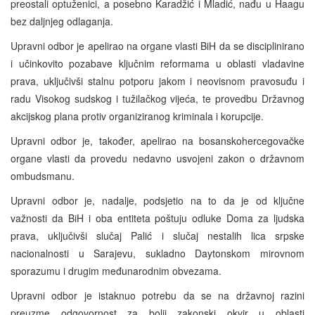
preostali optuženici, a posebno Karadžić i Mladić, nađu u Haagu
bez daljnjeg odlaganja.
Upravni odbor je apelirao na organe vlasti BiH da se disciplinirano
i učinkovito pozabave ključnim reformama u oblasti vladavine
prava, uključivši stalnu potporu jakom i neovisnom pravosuđu i
radu Visokog sudskog i tužilačkog vijeća, te provedbu Državnog
akcijskog plana protiv organiziranog kriminala i korupcije.
Upravni odbor je, također, apelirao na bosanskohercegovačke
organe vlasti da provedu nedavno usvojeni zakon o državnom
ombudsmanu.
Upravni odbor je, nadalje, podsjetio na to da je od ključne
važnosti da BiH i oba entiteta poštuju odluke Doma za ljudska
prava, uključivši slučaj Palić i slučaj nestalih lica srpske
nacionalnosti u Sarajevu, sukladno Daytonskom mirovnom
sporazumu i drugim međunarodnim obvezama.
Upravni odbor je istaknuo potrebu da se na državnoj razini
preuzme odgovornost za bolji zakonski okvir u oblasti