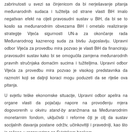
zabrinutosti u svezi sa činjenicom da bi nerješavanje pitanja
međunarodnih sudaca i tužitelja od strane vlasti BiH imalo
negativan efekt na cijeli pravosudni sustav u BiH, da bi se to
kosilo sa međunarodnim obvezama BiH i ometalo realiziranje
strategije Vijeća sigurnosti UN-a za okončanje rada
Međunarodnog kaznenog suda za bivšu Jugoslaviju. Upravni
odbor Vijeća za provedbu mira pozvao je vlasti BiH da financiraju
pravosudni sustav kako bi se omogućila zamjena međunarodnih
pravnih stručnjaka domaćim sucima i tužiteljima. Upravni odbor
Vijeća za provedbu mira pozvao je visokog predstavnika da
razmotri koji se daljnji koraci mogu poduzeti da se riješe ova
pitanja.
U svjetlu teške ekonomske situacije, Upravni odbor apelira na
organe vlasti da pojačaju napore na provođenju mjera
dogovorenih u okviru
stand
-by
aranžmana sa Međunarodnim
monetarnim fondom, uključivši i reforme čiji je cilj da sustav
socijalnih davanja postane održiv, učinkovitiji i pravedniji, kao što
je rečeno u razgovorima sa Svjetskom bankom.