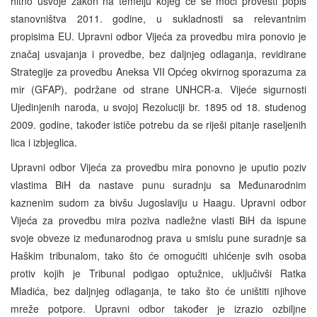
hitno usvoje zakon na temelju kojeg će se moći provesti popis
stanovništva 2011. godine, u sukladnosti sa relevantnim
propisima EU. Upravni odbor Vijeća za provedbu mira ponovio je
značaj usvajanja i provedbe, bez daljnjeg odlaganja, revidirane
Strategije za provedbu Aneksa VII Općeg okvirnog sporazuma za
mir (GFAP), podržane od strane UNHCR-a. Vijeće sigurnosti
Ujedinjenih naroda, u svojoj Rezoluciji br. 1895 od 18. studenog
2009. godine, također ističe potrebu da se riješi pitanje raseljenih
lica i izbjeglica.
Upravni odbor Vijeća za provedbu mira ponovno je uputio poziv
vlastima BiH da nastave punu suradnju sa Međunarodnim
kaznenim sudom za bivšu Jugoslaviju u Haagu. Upravni odbor
Vijeća za provedbu mira poziva nadležne vlasti BiH da ispune
svoje obveze iz međunarodnog prava u smislu pune suradnje sa
Haškim tribunalom, tako što će omogućiti uhićenje svih osoba
protiv kojih je Tribunal podigao optužnice, uključivši Ratka
Mladića, bez daljnjeg odlaganja, te tako što će uništiti njihove
mreže potpore. Upravni odbor također je izrazio ozbiljne