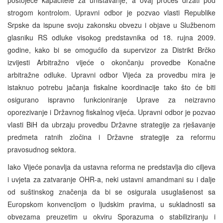
strogom kontrolom. Upravni odbor je pozvao vlasti Republike
Srpske da ispune svoju zakonsku obvezu i objave u Službenom
glasniku RS odluke visokog predstavnika od 18. rujna 2009.
godine, kako bi se omogućilo da supervizor za Distrikt Brčko
izvijesti Arbitražno vijeće o okončanju provedbe Konačne
arbitražne odluke. Upravni odbor Vijeća za provedbu mira je
istaknuo potrebu jačanja fiskalne koordinacije tako što će biti
osigurano ispravno funkcioniranje Uprave za neizravno
oporezivanje i Državnog fiskalnog vijeća. Upravni odbor je pozvao
vlasti BiH da ubrzaju provedbu Državne strategije za rješavanje
predmeta ratnih zločina i Državne strategije za reformu
pravosudnog sektora.
Iako Vijeće ponavlja da ustavna reforma ne predstavlja dio ciljeva
i uvjeta za zatvaranje OHR-a, neki ustavni amandmani su i dalje
od suštinskog značenja da bi se osigurala usuglašenost sa
Europskom konvencijom o ljudskim pravima, u sukladnosti sa
obvezama preuzetim u okviru Sporazuma o stabiliziranju i