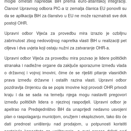
mogle ometati napredak BiH prema euro-atlantskoj integraciji.
Članovi Upravnog odbora PIC-a iz zemalja članica EU ponovili su
da se aplikacija BiH za članstvo u EU ne može razmatrati sve dok
postoji OHR.
Upravni odbor Vijeća za provedbu mira izrazio je ozbiljnu
zabrinutost zbog nedovoljnog napretka vlasti BiH u realizaciji pet
ciljeva i dva uvjeta koji ostaju nužni za zatvaranje OHR-a.
Upravni odbor Vijeća za provedbu mira pozvao je lidere političkih
stranaka i nadležne organe da zaključe sporazume između vlada
o državnoj i vojnoj imovini, čime će se riješiti pitanje vlasničkih
prava između državne i ostalih razina vlasti. Upravni odbor
pozdravlja činjenicu da se popis imovine koji provodi OHR privodi
kraju i da se sada na temelju njega mogu nastaviti pregovori
između političkih lidera o njezinoj raspodjeli. Upravni odbor je
apelirao na Predsjedništvo BiH da unaprijedi nedavno usvojeni
plan o raspolaganju municijom, oružjem i eksplozivom, tako što će
dati prednost uništenju nad prodajom, u potpunosti koristiti
postojeće kapacitete za uništavanje, a ovaj proces držati pod