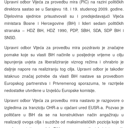
Upravni odbor Vijeća za provedbu mira (PIC) na razini političkih
direktora sastao se u Sarajevu 18. i 19. studenog 2009. godine.
Dijelovima sjednice prisustvovali su i predsjedavajući Vijeća
ministara Bosne i Hercegovine (BiH) i lideri sedam političkih
stranaka – HDZ BiH, HDZ 1990, PDP, SBiH, SDA, SDP BiH i
SNSD.
Upravni odbor Vijeća za provedbu mira pozdravio je značajne
pomake koje su vlasti BiH načinile u posljednje vrijeme u cilju
ispunjenja uvjeta za liberaliziranje viznog režima i ohrabrio je
daljnje napore na realiziranju tog cilja. Upravni odbor je također
istaknuo značaj potrebe da vlasti BiH nastave sa provedbom
Europskog partnerstva i Privremenog sporazuma, te razriješe
nedostatke utvrđene u Izvješću Europske komisije.
Upravni odbor Vijeća za provedbu mira nastavio je razgovore o
izgledima za tranziciju OHR-a u ojačani ured EUSR-a. Pozvao je
političare u BiH da se na konstruktivan način angažiraju u
realizaciji ovoga cilja i suzdrže od maksimalističkih pozicija koje bi