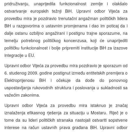
pridruživanju, unaprijedila funkcionalnost zemlje i olakšalo
ostvarivanje europskih težnji BiH. Upravni odbor Vijeća za
provedbu mira je pozdravio trenutačni angažman političkih lidera
BiH u razgovorima o ustavnim promjenama i dao im poticaj da i
dalje ostanu ozbiljno angažirani i postignu trajne sporazume, na
temelju potrebnog političkog koncenzusa, koji će unaprijediti
političku funkcionalnost i bolje pripremiti institucije BiH za izazove
integracije u EU.
Upravni odbor Vijeća za provedbu mira pozdravio je sporazum od
6. studenog 2009. godine postignut između entitetskih premijera o
Elektroprijenosu BiH i očekuje da dođe do ponovnog
uspostavljanja rukovodnih struktura i poslovanja u sukladnosti sa
važećim zakonima.
Upravni odbor Vijeća za provedbu mira istaknuo je značaj
iznalaženja efikasnog rješenja za situaciju u Mostaru. Riječ je o
tome da su lideri političkih stranaka nastojali ostvariti sopstvene
interese na račun ustavnih prava građana BiH. Upravni odbor