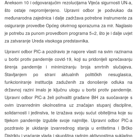
Aneksom 10 i odgovarajućim rezolucijama Vijeća sigurnosti UN-a,
što ostaje nepromijenjeno. Upravni odbor je podvukao da
međunarodna zajednica i dalje zadržava potrebne instrumente za
osiguranje provedbe Općeg okvirnog sporazuma za mir. Naglasio
je potrebu za punom provedbom programa 5+2, što je i dalje uvjet
za zatvaranje Ureda visokoga predstavnika.
Upravni odbor PIC-a pozdravio je napore vlasti na svim razinama
u borbi protiv pandemije covid-19, koji su pridonijeli sprečavanju
širenja pandemije i minimiziranju broja smrtnih slučajeva.
Stavljanjem po strani aktualnih političkih nesuglasica,
funkcioniranje institucija zaduženih za donošenje odluka na
državnoj razini imalo je ključnu ulogu u borbi protiv pandemije.
Upravni odbor PIC-a želi pohvaliti građane BiH za suočavanje s
ovim izvanrednim okolnostima uz značajan stupanj discipline,
solidarnosti i jedinstva, te izražava svoju sućut obiteljima koje su
tijekom pandemije izgubile svoje najmilije. Upravni odbor PIC-a
pozdravio je ukidanje izvanrednog stanja u entitetima i Brčko
Distriktu i vraćanje vlada i skupština radnim aktivnostima sukladno