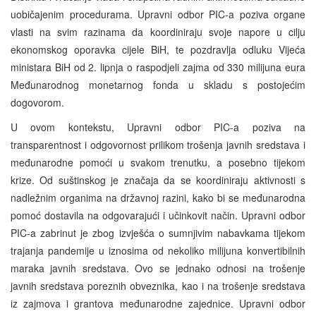
uobičajenim procedurama. Upravni odbor PIC-a poziva organe
vlasti na svim razinama da koordiniraju svoje napore u cilju
ekonomskog oporavka cijele BiH, te pozdravlja odluku Vijeća
ministara BiH od 2. lipnja o raspodjeli zajma od 330 milijuna eura
Međunarodnog monetarnog fonda u skladu s postojećim
dogovorom.
U ovom kontekstu, Upravni odbor PIC-a poziva na
transparentnost i odgovornost prilikom trošenja javnih sredstava i
međunarodne pomoći u svakom trenutku, a posebno tijekom
krize. Od suštinskog je značaja da se koordiniraju aktivnosti s
nadležnim organima na državnoj razini, kako bi se međunarodna
pomoć dostavila na odgovarajući i učinkovit način. Upravni odbor
PIC-a zabrinut je zbog izvješća o sumnjivim nabavkama tijekom
trajanja pandemije u iznosima od nekoliko milijuna konvertibilnih
maraka javnih sredstava. Ovo se jednako odnosi na trošenje
javnih sredstava poreznih obveznika, kao i na trošenje sredstava
iz zajmova i grantova međunarodne zajednice. Upravni odbor