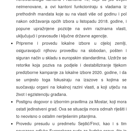
neimenovane, a ovi kantoni funkcioniraju s vladama iz
prethodnih mandata koje su na vlasti više od godinu i pol
nakon održavanja općih izbora u listopadu 2018. godine, i
popune upražnjene pozicije na svim razinama vlasti,
uključujući i pravosuđe i ključne državne agencije.
Pripreme i provedu lokalne izbore u cijeloj zemlji,
osiguravajući njihovu provedbu na slobodan, pošten i
siguran način u skladu s europskim standardima. Uzdrže se
retorike koja poziva na podjele i destabiliziranje tijekom
predizborne kampanje za lokalne izbore 2020. godine, i da
se umjesto toga fokusiraju na izazove s kojima se
suočavaju organi na lokalnoj razini vlasti, a koji utječu na
život i egzistenciju građana.
Postignu dogovor o izbornim pravilima za Mostar, koji mora
ostati jedinstveni grad. Ova se situacija mora odmah riješiti i
to neovisno o ostalim neriješenim pitanjima.
Provedu presudu u predmetu Sejdić/Finci, kao i s tim
povezane odluke Europskoga suda za ljudska prava, što je