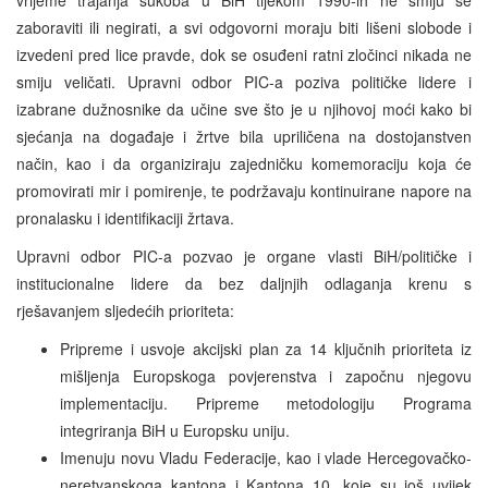
zaboraviti ili negirati, a svi odgovorni moraju biti lišeni slobode i
izvedeni pred lice pravde, dok se osuđeni ratni zločinci nikada ne
smiju veličati. Upravni odbor PIC-a poziva političke lidere i
izabrane dužnosnike da učine sve što je u njihovoj moći kako bi
sjećanja na događaje i žrtve bila upriličena na dostojanstven
način, kao i da organiziraju zajedničku komemoraciju koja će
promovirati mir i pomirenje, te podržavaju kontinuirane napore na
pronalasku i identifikaciji žrtava.
Upravni odbor PIC-a pozvao je organe vlasti BiH/političke i
institucionalne lidere da bez daljnjih odlaganja krenu s
rješavanjem sljedećih prioriteta:
Pripreme i usvoje akcijski plan za 14 ključnih prioriteta iz
mišljenja Europskoga povjerenstva i započnu njegovu
implementaciju. Pripreme metodologiju Programa
integriranja BiH u Europsku uniju.
Imenuju novu Vladu Federacije, kao i vlade Hercegovačko-
neretvanskoga kantona i Kantona 10, koje su još uvijek