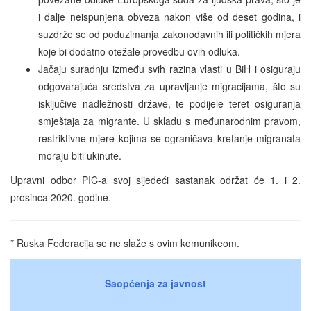
i dalje neispunjena obveza nakon više od deset godina, i
suzdrže se od poduzimanja zakonodavnih ili političkih mjera
koje bi dodatno otežale provedbu ovih odluka.
Jačaju suradnju između svih razina vlasti u BiH i osiguraju
odgovarajuća sredstva za upravljanje migracijama, što su
isključive nadležnosti države, te podijele teret osiguranja
smještaja za migrante. U skladu s međunarodnim pravom,
restriktivne mjere kojima se ograničava kretanje migranata
moraju biti ukinute.
Upravni odbor PIC-a svoj sljedeći sastanak održat će 1. i 2.
prosinca 2020. godine.
* Ruska Federacija se ne slaže s ovim komunikeom.
Saopćenja za javnost