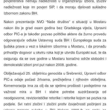
povjerenstva nemaju nadležnosti u organiziranju izbora, izuzev
nadležnosti koje im povjeri SIP, i da moraju djelovati sukladno
Izbornom zakonu BiH.
Nakon prezentacije NVO “Naše društvo” o situaciji u Mostaru
nakon što je grad osam godina bez Gradskoga vijeća, Upravni
odbor PIC-a je također pozvao političke aktere da žurno provedu
odgovarajuće odluke Ustavnog suda BiH i Europskoga suda za
ljudska prava u vezi s lokalnim izborima u Mostaru, i da pronađu
prihvatljiv dogovor u okviru roka koji je utvrdio Europski sud, te da
osiguraju da se ove godine u Mostaru konačno održe slobodni i
demokratski izbori prvi put nakon 2008. godine.
Obilježavajući 25. obljetnicu genocida u Srebrenici, Upravni odbor
PIC-a odaje počast žrtvama, preživjelima i njihovim obiteljima.
Komemoracija ima za cilj da se sjetimo prošlosti i podsjetimo na
važnost mira u BiH i stalne potrebe suzdržavanja od
neodgovorne, revizionističke retorike i retorike kojom se poziva na
podjele. Svi ratni zločini i zločini protiv čovječnosti počinjeni za
vrijeme trajanja sukoba u BiH tijekom 1990-ih ne smiju se