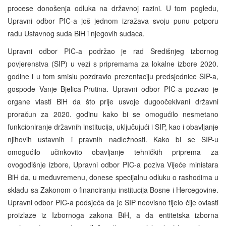
procese donošenja odluka na državnoj razini. U tom pogledu,
Upravni odbor PIC-a još jednom izražava svoju punu potporu
radu Ustavnog suda BiH i njegovih sudaca.
Upravni odbor PIC-a podržao je rad Središnjeg izbornog
povjerenstva (SIP) u vezi s pripremama za lokalne izbore 2020.
godine i u tom smislu pozdravio prezentaciju predsjednice SIP-a,
gospođe Vanje Bjelica-Prutina. Upravni odbor PIC-a pozvao je
organe vlasti BiH da što prije usvoje dugoočekivani državni
proračun za 2020. godinu kako bi se omogućilo nesmetano
funkcioniranje državnih institucija, uključujući i SIP, kao i obavljanje
njihovih ustavnih i pravnih nadležnosti. Kako bi se SIP-u
omogućilo učinkovito obavljanje tehničkih priprema za
ovogodišnje izbore, Upravni odbor PIC-a poziva Vijeće ministara
BiH da, u međuvremenu, donese specijalnu odluku o rashodima u
skladu sa Zakonom o financiranju institucija Bosne i Hercegovine.
Upravni odbor PIC-a podsjeća da je SIP neovisno tijelo čije ovlasti
proizlaze iz Izbornoga zakona BiH, a da entitetska izborna