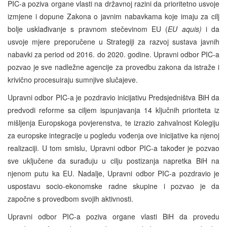
PIC-a poziva organe vlasti na državnoj razini da prioritetno usvoje
izmjene i dopune Zakona o javnim nabavkama koje imaju za cilj
bolje usklađivanje s pravnom stečevinom EU (
EU aquis)
i da
usvoje mjere preporučene u Strategiji za razvoj sustava javnih
nabavki za period od 2016. do 2020. godine. Upravni odbor PIC-a
pozvao je sve nadležne agencije za provedbu zakona da istraže i
krivično procesuiraju sumnjive slučajeve.
Upravni odbor PIC-a je pozdravio inicijativu Predsjedništva BiH da
predvodi reforme sa ciljem ispunjavanja 14 ključnih prioriteta iz
mišljenja Europskoga povjerenstva, te izrazio zahvalnost Kolegiju
za europske integracije u pogledu vođenja ove inicijative ka njenoj
realizaciji. U tom smislu, Upravni odbor PIC-a također je pozvao
sve uključene da surađuju u cilju postizanja napretka BiH na
njenom putu ka EU. Nadalje, Upravni odbor PIC-a pozdravio je
uspostavu socio-ekonomske radne skupine i pozvao je da
započne s provedbom svojih aktivnosti.
Upravni odbor PIC-a poziva organe vlasti BiH da provedu