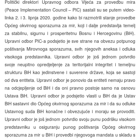
Politički direktori Upravnog odbora Vijeća za provedbu mira
(Peace Implementation Council – PIC) sastali su se putem video-
linka 2. i 3. lipnja 2020. godine kako bi razmotrili stanje provedbe
Općeg okvirnog sporazuma za mir, koji i dalje predstavlja temelj
za stabilnu, sigurnu i prosperitetnu Bosnu i Hercegovinu (BiH).
Upravni odbor PIC-a podsjetio je sve strane na obvezu potpunog
poštivanja Mirovnoga sporazuma, svih njegovih aneksa i odluka
visokoga predstavnika. Upravni odbor je još jednom potvrdio
svoje neupitno opredjeljenje za teritorijalni integritet i temeljnu
strukturu BiH kao jedinstvene i suverene države, koja se sastoji
od dva entiteta. Upravni odbor je ponovio da entiteti nemaju pravo
na odcjepljenje od BiH i da oni pravno postoje samo na osnovu
Ustava BiH. Upravni odbor je podsjetio vlasti u BiH da je Ustav
BiH sastavni dio Općeg okvirnog sporazuma za mir i da su odluke
Ustavnog suda BiH konačne i obvezujuće i moraju se provoditi.
Upravni odbor je još jednom potvrdio svoju punu podršku visokom
predstavniku u osiguranju punog poštivanja Općeg okvirnog
sporazuma za mir u BiH i provedbi njegovoga mandata u skladu s