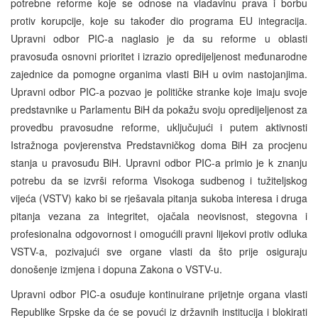
potrebne reforme koje se odnose na vladavinu prava i borbu
protiv korupcije, koje su također dio programa EU integracija.
Upravni odbor PIC-a naglasio je da su reforme u oblasti
pravosuđa osnovni prioritet i izrazio opredijeljenost međunarodne
zajednice da pomogne organima vlasti BiH u ovim nastojanjima.
Upravni odbor PIC-a pozvao je političke stranke koje imaju svoje
predstavnike u Parlamentu BiH da pokažu svoju opredijeljenost za
provedbu pravosudne reforme, uključujući i putem aktivnosti
Istražnoga povjerenstva Predstavničkog doma BiH za procjenu
stanja u pravosuđu BiH. Upravni odbor PIC-a primio je k znanju
potrebu da se izvrši reforma Visokoga sudbenog i tužiteljskog
vijeća (VSTV) kako bi se rješavala pitanja sukoba interesa i druga
pitanja vezana za integritet, ojačala neovisnost, stegovna i
profesionalna odgovornost i omogućili pravni lijekovi protiv odluka
VSTV-a, pozivajući sve organe vlasti da što prije osiguraju
donošenje izmjena i dopuna Zakona o VSTV-u.
Upravni odbor PIC-a osuđuje kontinuirane prijetnje organa vlasti
Republike Srpske da će se povući iz državnih institucija i blokirati