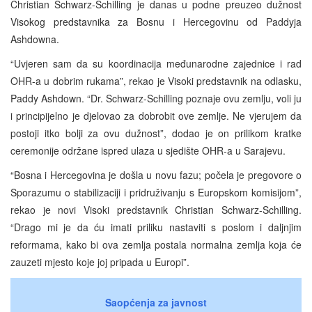
Christian Schwarz-Schilling je danas u podne preuzeo dužnost
Visokog predstavnika za Bosnu i Hercegovinu od Paddyja
Ashdowna.
“Uvjeren sam da su koordinacija međunarodne zajednice i rad
OHR-a u dobrim rukama”, rekao je Visoki predstavnik na odlasku,
Paddy Ashdown. “Dr. Schwarz-Schilling poznaje ovu zemlju, voli ju
i principijelno je djelovao za dobrobit ove zemlje. Ne vjerujem da
postoji itko bolji za ovu dužnost”, dodao je on prilikom kratke
ceremonije održane ispred ulaza u sjedište OHR-a u Sarajevu.
“Bosna i Hercegovina je došla u novu fazu; počela je pregovore o
Sporazumu o stabilizaciji i pridruživanju s Europskom komisijom”,
rekao je novi Visoki predstavnik Christian Schwarz-Schilling.
“Drago mi je da ću imati priliku nastaviti s poslom i daljnjim
reformama, kako bi ova zemlja postala normalna zemlja koja će
zauzeti mjesto koje joj pripada u Europi”.
Saopćenja za javnost