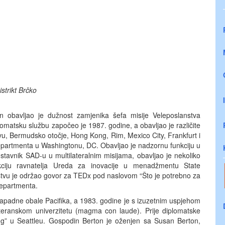
strikt Brčko
n obavljao je dužnost zamjenika šefa misije Veleposlanstva
lomatsku službu započeo je 1987. godine, a obavljao je različite
skvu, Bermudsko otočje, Hong Kong, Rim, Mexico City, Frankfurt i
Departmenta u Washingtonu, DC. Obavljao je nadzornu funkciju u
tavnik SAD-u u multilateralnim misijama, obavljao je nekoliko
funkciju ravnatelja Ureda za inovacije u menadžmentu State
tvu je održao govor za TEDx pod naslovom “Što je potrebno za
Departmenta.
zapadne obale Pacifika, a 1983. godine je s izuzetnim uspjehom
eranskom univerzitetu (magma con laude). Prije diplomatske
ing” u Seattleu. Gospodin Berton je oženjen sa Susan Berton,