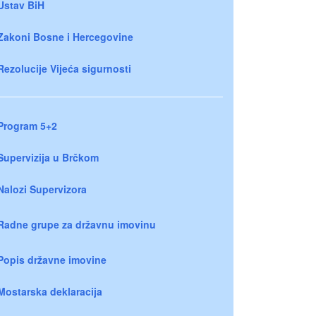
Ustav BiH
Zakoni Bosne i Hercegovine
Rezolucije Vijeća sigurnosti
Program 5+2
Supervizija u Brčkom
Nalozi Supervizora
Radne grupe za državnu imovinu
Popis državne imovine
Mostarska deklaracija