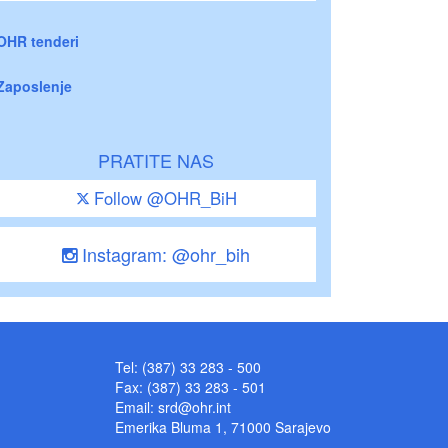
OHR tenderi
Zaposlenje
PRATITE NAS
Follow @OHR_BiH
Instagram: @ohr_bih
Tel: (387) 33 283 - 500
Fax: (387) 33 283 - 501
Email:
srd@ohr.int
Emerika Bluma 1, 71000 Sarajevo