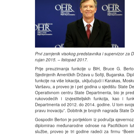
Prvi zamjenik visokog predstavnika i supervizor za Di
rujan 2015. – listopad 2017.
Prije preuzimanja funkcije u BiH, Bruce G. Berto
Sjedinjenih Američkih Država u Sofiji, Bugarska. Dip
funkcije na više lokacija, uključujući i Karakas, Mo
Varšavu, a proveo je i pet godina u sjedištu State 
Operativnom centru State Departmenta, bio je preds
rukovodećih i izvjestiteljskih funkcija, kao i 
Departmenta od 2012. do 2014. godine. U tom svojs
pravu inovaciju”. Dobitnik je brojnih nagrada State 
Gospodin Berton je porijeklom iz područja sjeverno
diplomirao međunarodne odnose na Pacifičkom lut
službe, proveo je tri godine radeći za firmu “Boe