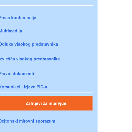
Press konferencije
Multimedija
Odluke visokog predstavnika
Izvješća visokog predstavnika
Pravni dokumenti
Komunikei i izjave PIC-a
Zahtjevi za intervjue
Dejtonski mirovni sporazum