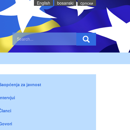
English
bosanski
cрпски
Saopćenja za javnost
Intervjui
Članci
Govori