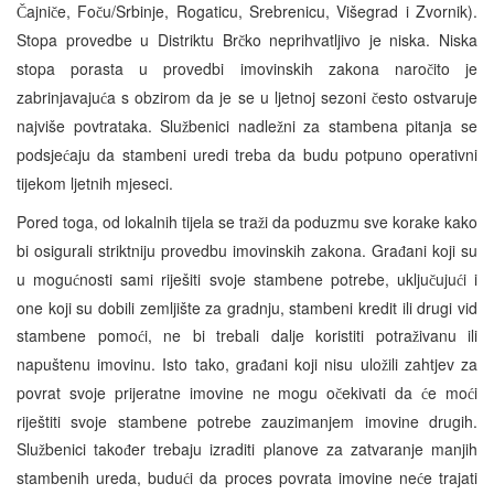
ajni
e, Fo
u/Srbinje, Rogaticu, Srebrenicu, Višegrad i Zvornik).
Č
č
č
Stopa provedbe u Distriktu Br
ko neprihvatljivo je niska. Niska
č
stopa porasta u provedbi imovinskih zakona naro
ito je
č
zabrinjavaju
a s obzirom da je se u ljetnoj sezoni
esto ostvaruje
ć
č
najviše povtrataka. Slu
benici nadle
ni za stambena pitanja se
ž
ž
podsje
aju da stambeni uredi treba da budu potpuno operativni
ć
tijekom ljetnih mjeseci.
Pored toga, od lokalnih tijela se tra
i da poduzmu sve korake kako
ž
bi osigurali striktniju provedbu imovinskih zakona. Gra
ani koji su
đ
u mogu
nosti sami riješiti svoje stambene potrebe, uklju
uju
i i
ć
č
ć
one koji su dobili zemljište za gradnju, stambeni kredit ili drugi vid
stambene pomo
i, ne bi trebali dalje koristiti potra
ivanu ili
ć
ž
napuštenu imovinu. Isto tako, gra
ani koji nisu ulo
ili zahtjev za
đ
ž
povrat svoje prijeratne imovine ne mogu o
ekivati da
e mo
i
č
ć
ć
riještiti svoje stambene potrebe zauzimanjem imovine drugih.
Slu
benici tako
er trebaju izraditi planove za zatvaranje manjih
ž
đ
stambenih ureda, budu
i da proces povrata imovine ne
e trajati
ć
ć