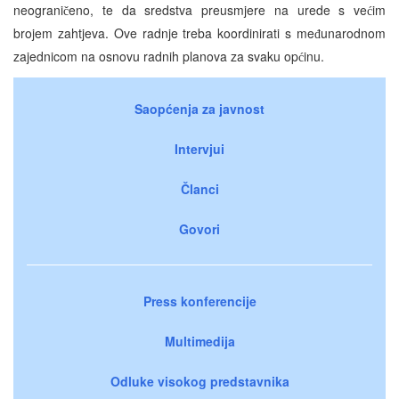
neograni
eno, te da sredstva preusmjere na urede s ve
im
č
ć
brojem zahtjeva. Ove radnje treba koordinirati s me
unarodnom
đ
zajednicom na osnovu radnih planova za svaku op
inu.
ć
Saopćenja za javnost
Intervjui
Članci
Govori
Press konferencije
Multimedija
Odluke visokog predstavnika