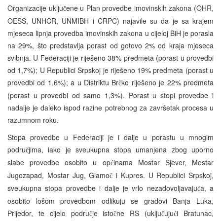
Organizacije uklju
ene u Plan provedbe imovinskih zakona (OHR,
č
OESS, UNHCR, UNMIBH i CRPC) najavile su da je sa krajem
mjeseca lipnja provedba imovinskih zakona u cijeloj BiH je porasla
na 29%, što predstavlja porast od gotovo 2% od kraja mjeseca
svibnja. U Federaciji je riješeno 38% predmeta (porast u provedbi
od 1,7%); U Republici Srpskoj je riješeno 19% predmeta (porast u
provedbi od 1,6%); a u Distriktu Br
ko riješeno je 22% predmeta
č
(porast u provedbi od samo 1,3%). Porast u stopi provedbe i
nadalje je daleko ispod razine potrebnog za završetak procesa u
razumnom roku.
Stopa provedbe u Federaciji je i dalje u porastu u mnogim
podru
jima, iako je sveukupna stopa umanjena zbog uporno
č
slabe provedbe osobito u op
inama Mostar Sjever, Mostar
ć
Jugozapad, Mostar Jug, Glamo
i Kupres. U Republici Srpskoj,
č
sveukupna stopa provedbe i dalje je vrlo nezadovoljavaju
a, a
ć
osobito lošom provedbom odlikuju se gradovi Banja Luka,
Prijedor, te cijelo podru
je isto
ne RS (uklju
uju
i Bratunac,
č
č
č
ć