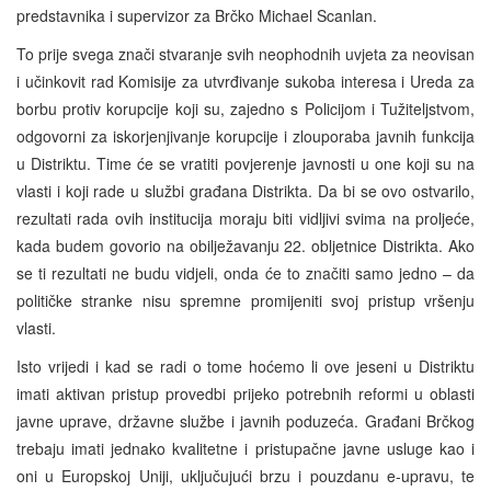
predstavnika i supervizor za Brčko Michael Scanlan.
To prije svega znači stvaranje svih neophodnih uvjeta za neovisan
i učinkovit rad Komisije za utvrđivanje sukoba interesa i Ureda za
borbu protiv korupcije koji su, zajedno s Policijom i Tužiteljstvom,
odgovorni za iskorjenjivanje korupcije i zlouporaba javnih funkcija
u Distriktu. Time će se vratiti povjerenje javnosti u one koji su na
vlasti i koji rade u službi građana Distrikta. Da bi se ovo ostvarilo,
rezultati rada ovih institucija moraju biti vidljivi svima na proljeće,
kada budem govorio na obilježavanju 22. obljetnice Distrikta. Ako
se ti rezultati ne budu vidjeli, onda će to značiti samo jedno – da
političke stranke nisu spremne promijeniti svoj pristup vršenju
vlasti.
Isto vrijedi i kad se radi o tome hoćemo li ove jeseni u Distriktu
imati aktivan pristup provedbi prijeko potrebnih reformi u oblasti
javne uprave, državne službe i javnih poduzeća. Građani Brčkog
trebaju imati jednako kvalitetne i pristupačne javne usluge kao i
oni u Europskoj Uniji, uključujući brzu i pouzdanu e-upravu, te