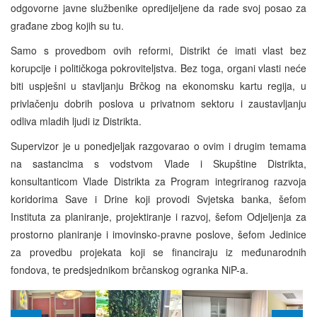
odgovorne javne službenike opredijeljene da rade svoj posao za
građane zbog kojih su tu.
Samo s provedbom ovih reformi, Distrikt će imati vlast bez
korupcije i političkoga pokroviteljstva. Bez toga, organi vlasti neće
biti uspješni u stavljanju Brčkog na ekonomsku kartu regija, u
privlačenju dobrih poslova u privatnom sektoru i zaustavljanju
odliva mladih ljudi iz Distrikta.
Supervizor je u ponedjeljak razgovarao o ovim i drugim temama
na sastancima s vodstvom Vlade i Skupštine Distrikta,
konsultanticom Vlade Distrikta za Program integriranog razvoja
koridorima Save i Drine koji provodi Svjetska banka, šefom
Instituta za planiranje, projektiranje i razvoj, šefom Odjeljenja za
prostorno planiranje i imovinsko-pravne poslove, šefom Jedinice
za provedbu projekata koji se financiraju iz međunarodnih
fondova, te predsjednikom brčanskog ogranka NiP-a.