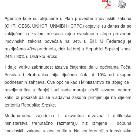
Agencije koje su uključene u Plan provedbe imovinskih zakona
(OHR, OESS, UNHCR, UNMIBH i CRPC) objavile su danas da se
zaključno sa krajem mjeseca rujna sveukupna stopa provedbe
imovinskih zakona povećala na 34% u BiH. U Federaciji je
razriješeno 43% predmeta, dok taj broj u Republici Srpskoj iznosi
24% i 30% u Distriktu Brčko.
I dalje veliku zabrinutost izaziva činjenica da u općinama Foča,
Sokolac i Srebrenica nije riješeno čak ni 10% od ukupno
podnesenih zahtjeva. Ove općine kao i Ministarstvo za izbjeglice i
raseljena lica u Banjoj Luci sada moraju uložiti stvarne napore
kako bi pokazali da se vladavina zakona primjenjuje na cijelom
teritoriju Republike Srpske.
Međunarodna zajednica i relevantna državna i entitetska
ministarstva trenutačno razmatraju niz izmjena i dopuna
imovinskih zakona u oba entiteta. Na konferenciji o imovinskim