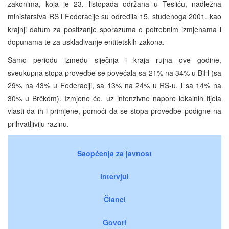
zakonima, koja je 23. listopada održana u Tesliću, nadležna
ministarstva RS i Federacije su odredila 15. studenoga 2001. kao
krajnji datum za postizanje sporazuma o potrebnim izmjenama i
dopunama te za usklađivanje entitetskih zakona.
Samo periodu između siječnja i kraja rujna ove godine,
sveukupna stopa provedbe se povećala sa 21% na 34% u BiH (sa
29% na 43% u Federaciji, sa 13% na 24% u RS-u, i sa 14% na
30% u Brčkom). Izmjene će, uz intenzivne napore lokalnih tijela
vlasti da ih i primjene, pomoći da se stopa provedbe podigne na
prihvatljiviju razinu.
Saopćenja za javnost
Intervjui
Članci
Govori