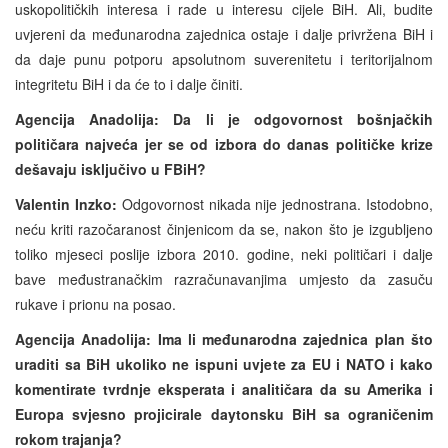
uskopolitičkih interesa i rade u interesu cijele BiH. Ali, budite
uvjereni da međunarodna zajednica ostaje i dalje privržena BiH i
da daje punu potporu apsolutnom suverenitetu i teritorijalnom
integritetu BiH i da će to i dalje činiti.
Agencija Anadolija: Da li je odgovornost bošnjačkih
političara najveća jer se od izbora do danas političke krize
dešavaju isključivo u FBiH?
Valentin Inzko:
Odgovornost nikada nije jednostrana. Istodobno,
neću kriti razočaranost činjenicom da se, nakon što je izgubljeno
toliko mjeseci poslije izbora 2010. godine, neki političari i dalje
bave međustranačkim razračunavanjima umjesto da zasuču
rukave i prionu na posao.
Agencija Anadolija: Ima li međunarodna zajednica plan što
uraditi sa BiH ukoliko ne ispuni uvjete za EU i NATO i kako
komentirate tvrdnje eksperata i analitičara da su Amerika i
Europa svjesno projicirale daytonsku BiH sa ograničenim
rokom trajanja?