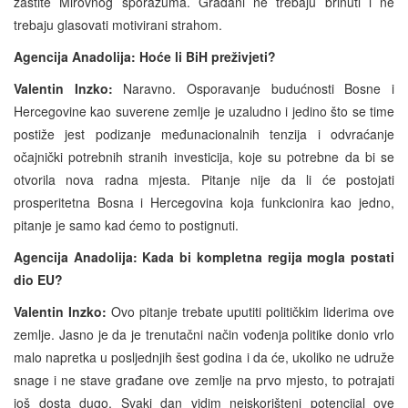
zaštite Mirovnog sporazuma. Građani ne trebaju brinuti i ne
trebaju glasovati motivirani strahom.
Agencija Anadolija: Hoće li BiH preživjeti?
Valentin Inzko:
Naravno. Osporavanje budućnosti Bosne i
Hercegovine kao suverene zemlje je uzaludno i jedino što se time
postiže jest podizanje međunacionalnih tenzija i odvraćanje
očajnički potrebnih stranih investicija, koje su potrebne da bi se
otvorila nova radna mjesta. Pitanje nije da li će postojati
prosperitetna Bosna i Hercegovina koja funkcionira kao jedno,
pitanje je samo kad ćemo to postignuti.
Agencija Anadolija: Kada bi kompletna regija mogla postati
dio EU?
Valentin Inzko:
Ovo pitanje trebate uputiti političkim liderima ove
zemlje. Jasno je da je trenutačni način vođenja politike donio vrlo
malo napretka u posljednjih šest godina i da će, ukoliko ne udruže
snage i ne stave građane ove zemlje na prvo mjesto, to potrajati
još dosta dugo. Svaki dan vidim neiskorišteni potencijal ove