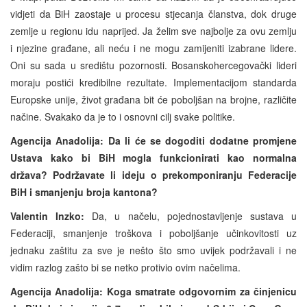
vidjeti da BiH zaostaje u procesu stjecanja članstva, dok druge
zemlje u regionu idu naprijed. Ja želim sve najbolje za ovu zemlju
i njezine građane, ali neću i ne mogu zamijeniti izabrane lidere.
Oni su sada u središtu pozornosti. Bosanskohercegovački lideri
moraju postići kredibilne rezultate. Implementacijom standarda
Europske unije, život građana bit će poboljšan na brojne, različite
načine. Svakako da je to i osnovni cilj svake politike.
Agencija Anadolija: Da li će se dogoditi dodatne promjene
Ustava kako bi BiH mogla funkcionirati kao normalna
država? Podržavate li ideju o prekomponiranju Federacije
BiH i smanjenju broja kantona?
Valentin Inzko:
Da, u načelu, pojednostavljenje sustava u
Federaciji, smanjenje troškova i poboljšanje učinkovitosti uz
jednaku zaštitu za sve je nešto što smo uvijek podržavali i ne
vidim razlog zašto bi se netko protivio ovim načelima.
Agencija Anadolija: Koga smatrate odgovornim za činjenicu