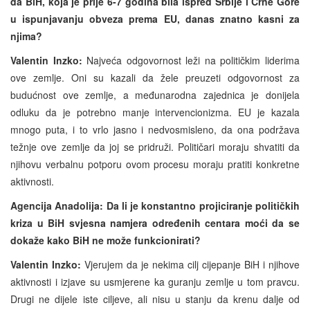
da BiH, koja je prije 6-7 godina bila ispred Srbije i Crne Gore
u ispunjavanju obveza prema EU, danas znatno kasni za
njima?
Valentin Inzko:
Najveća odgovornost leži na političkim liderima
ove zemlje. Oni su kazali da žele preuzeti odgovornost za
budućnost ove zemlje, a međunarodna zajednica je donijela
odluku da je potrebno manje intervencionizma. EU je kazala
mnogo puta, i to vrlo jasno i nedvosmisleno, da ona podržava
težnje ove zemlje da joj se pridruži. Političari moraju shvatiti da
njihovu verbalnu potporu ovom procesu moraju pratiti konkretne
aktivnosti.
Agencija Anadolija: Da li je konstantno projiciranje političkih
kriza u BiH svjesna namjera određenih centara moći da se
dokaže kako BiH ne može funkcionirati?
Valentin Inzko:
Vjerujem da je nekima cilj cijepanje BiH i njihove
aktivnosti i izjave su usmjerene ka guranju zemlje u tom pravcu.
Drugi ne dijele iste ciljeve, ali nisu u stanju da krenu dalje od