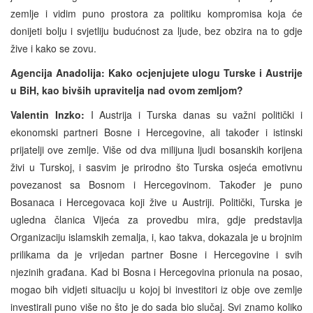
zemlje i vidim puno prostora za politiku kompromisa koja će
donijeti bolju i svjetliju budućnost za ljude, bez obzira na to gdje
žive i kako se zovu.
Agencija Anadolija: Kako ocjenjujete ulogu Turske i Austrije
u BiH, kao bivših upravitelja nad ovom zemljom?
Valentin Inzko:
I Austrija i Turska danas su važni politički i
ekonomski partneri Bosne i Hercegovine, ali također i istinski
prijatelji ove zemlje. Više od dva milijuna ljudi bosanskih korijena
živi u Turskoj, i sasvim je prirodno što Turska osjeća emotivnu
povezanost sa Bosnom i Hercegovinom. Također je puno
Bosanaca i Hercegovaca koji žive u Austriji. Politički, Turska je
ugledna članica Vijeća za provedbu mira, gdje predstavlja
Organizaciju islamskih zemalja, i, kao takva, dokazala je u brojnim
prilikama da je vrijedan partner Bosne i Hercegovine i svih
njezinih građana. Kad bi Bosna i Hercegovina prionula na posao,
mogao bih vidjeti situaciju u kojoj bi investitori iz obje ove zemlje
investirali puno više no što je do sada bio slučaj. Svi znamo koliko