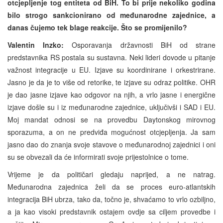
otcjepljenje tog entiteta od BiH. To bi prije nekoliko godina
bilo strogo sankcionirano od međunarodne zajednice, a
danas čujemo tek blage reakcije. Što se promijenilo?
Valentin Inzko:
Osporavanja državnosti BiH od strane
predstavnika RS postala su sustavna. Neki lideri dovode u pitanje
važnost integracije u EU. Izjave su koordinirane i orkestrirane.
Jasno je da je to više od retorike, te izjave su odraz politike. OHR
je dao jasne izjave kao odgovor na njih, a vrlo jasne i energične
izjave došle su i iz međunarodne zajednice, uključivši i SAD i EU.
Moj mandat odnosi se na provedbu Daytonskog mirovnog
sporazuma, a on ne predviđa mogućnost otcjepljenja. Ja sam
jasno dao do znanja svoje stavove o međunarodnoj zajednici i oni
su se obvezali da će informirati svoje prijestolnice o tome.
Vrijeme je da političari gledaju naprijed, a ne natrag.
Međunarodna zajednica želi da se proces euro-atlantskih
integracija BiH ubrza, tako da, točno je, shvaćamo to vrlo ozbiljno,
a ja kao visoki predstavnik ostajem ovdje sa ciljem provedbe i