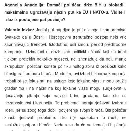
Agencija Anadolija: Domaći političari drže BiH u blokadi i
maksimalno ugrožavaju njezin put ka EU i NATO-u. Vidite li
izlaz iz postojeće pat pozicije?
Valentin Inzko:
Jedini put naprijed je put dijaloga i kompromisa.
Svakako da u Bosni i Hercegovini trenutačno postoje neki vrlo
zabrinjavajući trendovi. Istodobno, ušli smo u period predizborne
kampanje. Uzimajući u obzir slab politički učinak koji su imali
tijekom proteklih nekoliko mjeseci, ne iznenađuje da neki manje
skrupulozni političari koriste politiku nultog zbira iz prošlosti kako
bi osigurali potporu birača. Međutim, ovi izbori i izborna kampanja
trebali bi se fokusirati na usluge koje lokalne vlasti mogu pružiti
građanima i na način na koji lokalne vlasti mogu sudjelovati u
rješavanju pitanja koja najviše brinu građane, kao što su
nezaposlenost i korupcija. Te probleme moraju rješavati izabrani
lideri, jer su zbog toga dobili povjerenje svojih birača. Biti političar
znači: rješavati probleme. Tko nije sposoban to raditi, ne
zaslužuje potporu birača. Nadam se da će na temelju tih pitanja