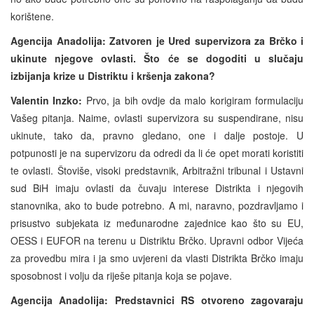
korištene.
Agencija Anadolija: Zatvoren je Ured supervizora za Brčko i
ukinute njegove ovlasti. Što će se dogoditi u slučaju
izbijanja krize u Distriktu i kršenja zakona?
Valentin Inzko:
Prvo, ja bih ovdje da malo korigiram formulaciju
Vašeg pitanja. Naime, ovlasti supervizora su suspendirane, nisu
ukinute, tako da, pravno gledano, one i dalje postoje. U
potpunosti je na supervizoru da odredi da li će opet morati koristiti
te ovlasti. Štoviše, visoki predstavnik, Arbitražni tribunal i Ustavni
sud BiH imaju ovlasti da čuvaju interese Distrikta i njegovih
stanovnika, ako to bude potrebno. A mi, naravno, pozdravljamo i
prisustvo subjekata iz međunarodne zajednice kao što su EU,
OESS i EUFOR na terenu u Distriktu Brčko. Upravni odbor Vijeća
za provedbu mira i ja smo uvjereni da vlasti Distrikta Brčko imaju
sposobnost i volju da riješe pitanja koja se pojave.
Agencija Anadolija: Predstavnici RS otvoreno zagovaraju