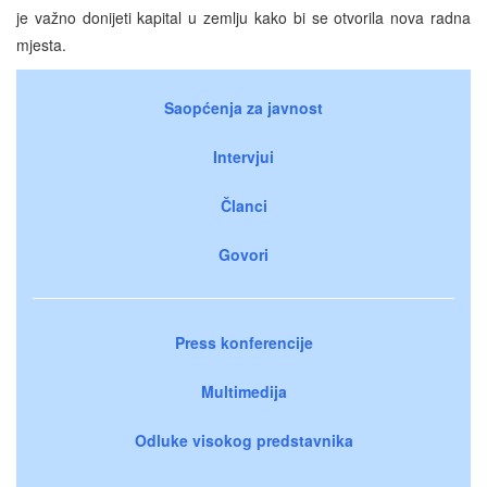
je važno donijeti kapital u zemlju kako bi se otvorila nova radna
mjesta.
Saopćenja za javnost
Intervjui
Članci
Govori
Press konferencije
Multimedija
Odluke visokog predstavnika