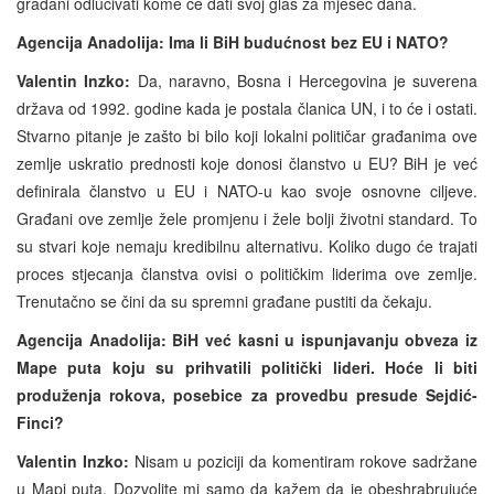
građani odlučivati kome će dati svoj glas za mjesec dana.
Agencija Anadolija: Ima li BiH budućnost bez EU i NATO?
Valentin Inzko:
Da, naravno, Bosna i Hercegovina je suverena
država od 1992. godine kada je postala članica UN, i to će i ostati.
Stvarno pitanje je zašto bi bilo koji lokalni političar građanima ove
zemlje uskratio prednosti koje donosi članstvo u EU? BiH je već
definirala članstvo u EU i NATO-u kao svoje osnovne ciljeve.
Građani ove zemlje žele promjenu i žele bolji životni standard. To
su stvari koje nemaju kredibilnu alternativu. Koliko dugo će trajati
proces stjecanja članstva ovisi o političkim liderima ove zemlje.
Trenutačno se čini da su spremni građane pustiti da čekaju.
Agencija Anadolija: BiH već kasni u ispunjavanju obveza iz
Mape puta koju su prihvatili politički lideri. Hoće li biti
produženja rokova, posebice za provedbu presude Sejdić-
Finci?
Valentin Inzko:
Nisam u poziciji da komentiram rokove sadržane
u Mapi puta. Dozvolite mi samo da kažem da je obeshrabrujuće