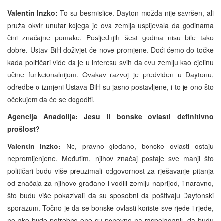
Valentin Inzko:
To su besmislice. Dayton možda nije savršen, ali
pruža okvir unutar kojega je ova zemlja uspijevala da godinama
čini značajne pomake. Posljednjih šest godina nisu bile tako
dobre. Ustav BiH doživjet će nove promjene. Doći ćemo do točke
kada političari vide da je u interesu svih da ovu zemlju kao cjelinu
učine funkcionalnijom. Ovakav razvoj je predviđen u Daytonu,
odredbe o izmjeni Ustava BiH su jasno postavljene, i to je ono što
očekujem da će se dogoditi.
Agencija Anadolija: Jesu li bonske ovlasti definitivno
prošlost?
Valentin Inzko:
Ne, pravno gledano, bonske ovlasti ostaju
nepromijenjene. Međutim, njihov značaj postaje sve manji što
političari budu više preuzimali odgovornost za rješavanje pitanja
od značaja za njihove građane i vodili zemlju naprijed, i naravno,
što budu više pokazivali da su sposobni da poštivaju Daytonski
sporazum. Točno je da se bonske ovlasti koriste sve rjeđe i rjeđe,
no ako bude potrebno one su ponovno na raspolaganju da budu