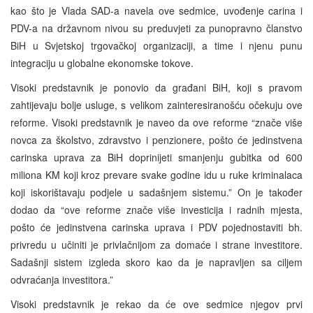
kao što je Vlada SAD-a navela ove sedmice, uvođenje carina i
PDV-a na državnom nivou su preduvjeti za punopravno članstvo
BiH u Svjetskoj trgovačkoj organizaciji, a time i njenu punu
integraciju u globalne ekonomske tokove.
Visoki predstavnik je ponovio da građani BiH, koji s pravom
zahtijevaju bolje usluge, s velikom zainteresiranošću očekuju ove
reforme. Visoki predstavnik je naveo da ove reforme “znače više
novca za školstvo, zdravstvo i penzionere, pošto će jedinstvena
carinska uprava za BiH doprinijeti smanjenju gubitka od 600
miliona KM koji kroz prevare svake godine idu u ruke kriminalaca
koji iskorištavaju podjele u sadašnjem sistemu.” On je također
dodao da “ove reforme znače više investicija i radnih mjesta,
pošto će jedinstvena carinska uprava i PDV pojednostaviti bh.
privredu u učiniti je privlačnijom za domaće i strane investitore.
Sadašnji sistem izgleda skoro kao da je napravljen sa ciljem
odvraćanja investitora.”
Visoki predstavnik je rekao da će ove sedmice njegov prvi