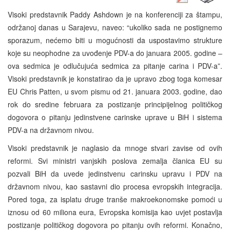
Visoki predstavnik Paddy Ashdown je na konferenciji za štampu,
održanoj danas u Sarajevu, naveo: “ukoliko sada ne postignemo
sporazum, nećemo biti u mogućnosti da uspostavimo strukture
koje su neophodne za uvođenje PDV-a do januara 2005. godine –
ova sedmica je odlučujuća sedmica za pitanje carina i PDV-a”.
Visoki predstavnik je konstatirao da je upravo zbog toga komesar
EU Chris Patten, u svom pismu od 21. januara 2003. godine, dao
rok do sredine februara za postizanje principijelnog političkog
dogovora o pitanju jedinstvene carinske uprave u BiH i sistema
PDV-a na državnom nivou.
Visoki predstavnik je naglasio da mnoge stvari zavise od ovih
reformi. Svi ministri vanjskih poslova zemalja članica EU su
pozvali BiH da uvede jedinstvenu carinsku upravu i PDV na
državnom nivou, kao sastavni dio procesa evropskih integracija.
Pored toga, za isplatu druge tranše makroekonomske pomoći u
iznosu od 60 miliona eura, Evropska komisija kao uvjet postavlja
postizanje političkog dogovora po pitanju ovih reformi. Konačno,